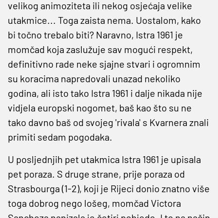
velikog animoziteta ili nekog osjećaja velike
utakmice... Toga zaista nema. Uostalom, kako
bi točno trebalo biti? Naravno, Istra 1961 je
momčad koja zaslužuje sav mogući respekt,
definitivno rade neke sjajne stvari i ogromnim
su koracima napredovali unazad nekoliko
godina, ali isto tako Istra 1961 i dalje nikada nije
vidjela europski nogomet, baš kao što su ne
tako davno baš od svojeg 'rivala' s Kvarnera znali
primiti sedam pogodaka.
U posljednjih pet utakmica Istra 1961 je upisala
pet poraza. S druge strane, prije poraza od
Strasbourga (1-2), koji je Rijeci donio znatno više
toga dobrog nego lošeg, momčad Victora
Sancheza nanizala je četiri pobjede. I to na način