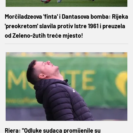
Morčiladzeova 'finta' i Dantasova bomba: Rijeka
'preokretom' slavila protiv Istre 1961 i preuzela
od Zeleno-žutih treće mjesto!
Riera: "Odluke sudaca promijenile su