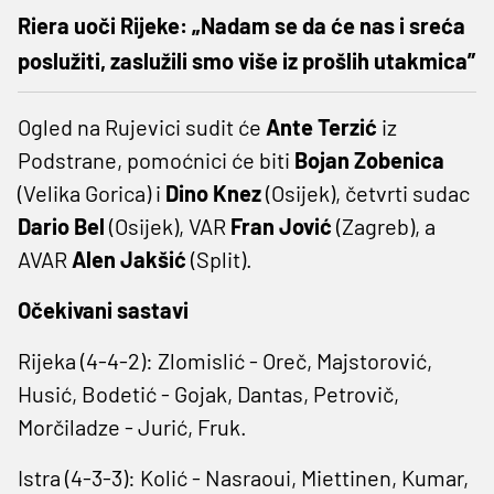
Riera uoči Rijeke: „Nadam se da će nas i sreća
poslužiti, zaslužili smo više iz prošlih utakmica”
Ogled na Rujevici sudit će
Ante Terzić
iz
Podstrane, pomoćnici će biti
Bojan Zobenica
(Velika Gorica) i
Dino Knez
(Osijek), četvrti sudac
Dario Bel
(Osijek), VAR
Fran Jović
(Zagreb), a
AVAR
Alen Jakšić
(Split).
Očekivani sastavi
Rijeka (4-4-2): Zlomislić - Oreč, Majstorović,
Husić, Bodetić - Gojak, Dantas, Petrovič,
Morčiladze - Jurić, Fruk.
Istra (4-3-3): Kolić - Nasraoui, Miettinen, Kumar,