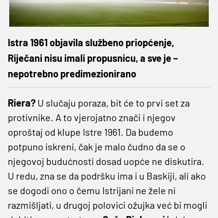
Istra 1961 objavila službeno priopćenje,
Riječani nisu imali propusnicu, a sve je –
nepotrebno predimezionirano
Riera?
U slučaju poraza, bit će to prvi set za
protivnike. A to vjerojatno znači i njegov
oproštaj od klupe Istre 1961. Da budemo
potpuno iskreni, čak je malo čudno da se o
njegovoj budućnosti dosad uopće ne diskutira.
U redu, zna se da podršku ima i u Baskiji, ali ako
se dogodi ono o čemu Istrijani ne žele ni
razmišljati, u drugoj polovici ožujka već bi mogli