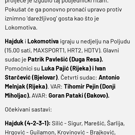
Pokušat će ga ponovno pronaći upravo protiv
iznimno 'darežljivog' gosta kao što je
Lokomotiva.
Hajduk
i
Lokomotiva
igraju u nedjelju na Poljudu
(15.00 sati, MAXSPORT1, HRT2, HDTV). Glavni
sudac je
Patrik Pavlešić (Duga Resa).
Pomoćnici su
Luka Pajić (Rijeka) i Ivan
Starčević (Bjelovar)
. Četvrti sudac:
Antonio
Melnjak (Rijeka)
. VAR:
Tihomir Pejin (Donji
Miholjac).
AVAR:
Goran Pataki (Đakovo).
Očekivani sastavi:
Hajduk (4-2-3-1):
Silić - Sigur, Marešić, Šarlija,
Hrgović - Guilamon, Krovinović - Brajković,