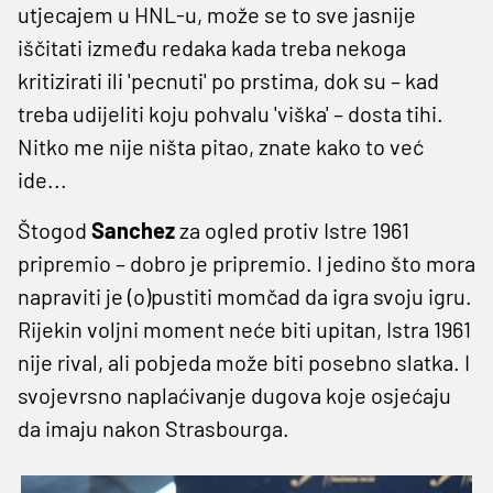
utjecajem u HNL-u, može se to sve jasnije
iščitati između redaka kada treba nekoga
kritizirati ili 'pecnuti' po prstima, dok su – kad
treba udijeliti koju pohvalu 'viška' – dosta tihi.
Nitko me nije ništa pitao, znate kako to već
ide...
Štogod
Sanchez
za ogled protiv Istre 1961
pripremio – dobro je pripremio. I jedino što mora
napraviti je (o)pustiti momčad da igra svoju igru.
Rijekin voljni moment neće biti upitan, Istra 1961
nije rival, ali pobjeda može biti posebno slatka. I
svojevrsno naplaćivanje dugova koje osjećaju
da imaju nakon Strasbourga.