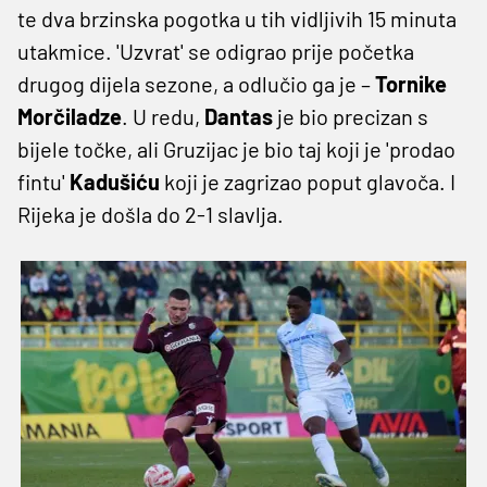
te dva brzinska pogotka u tih vidljivih 15 minuta
utakmice. 'Uzvrat' se odigrao prije početka
drugog dijela sezone, a odlučio ga je –
Tornike
Morčiladze
. U redu,
Dantas
je bio precizan s
bijele točke, ali Gruzijac je bio taj koji je 'prodao
fintu'
Kadušiću
koji je zagrizao poput glavoča. I
Rijeka je došla do 2-1 slavlja.