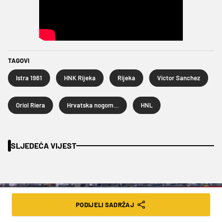
TAGOVI
Istra 1961
HNK Rijeka
Rijeka
Victor Sanchez
Oriol Riera
Hrvatska nogometna liga
HNL
SLJEDEĆA VIJEST
PODIJELI SADRŽAJ