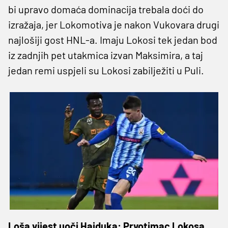
bi upravo domaća dominacija trebala doći do
izražaja, jer Lokomotiva je nakon Vukovara drugi
najlošiji gost HNL-a. Imaju Lokosi tek jedan bod
iz zadnjih pet utakmica izvan Maksimira, a taj
jedan remi uspjeli su Lokosi zabilježiti u Puli.
Loša vijest uoči Hajduka: Prvotimac Lokosa