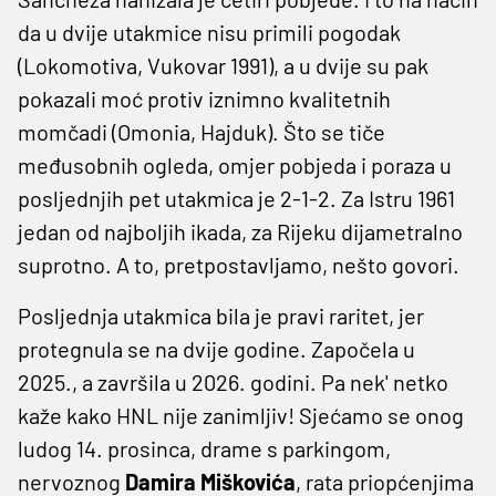
da u dvije utakmice nisu primili pogodak
(Lokomotiva, Vukovar 1991), a u dvije su pak
pokazali moć protiv iznimno kvalitetnih
momčadi (Omonia, Hajduk). Što se tiče
međusobnih ogleda, omjer pobjeda i poraza u
posljednjih pet utakmica je 2-1-2. Za Istru 1961
jedan od najboljih ikada, za Rijeku dijametralno
suprotno. A to, pretpostavljamo, nešto govori.
Posljednja utakmica bila je pravi raritet, jer
protegnula se na dvije godine. Započela u
2025., a završila u 2026. godini. Pa nek' netko
kaže kako HNL nije zanimljiv! Sjećamo se onog
ludog 14. prosinca, drame s parkingom,
nervoznog
Damira Miškovića
, rata priopćenjima