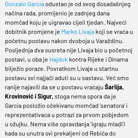
Gonzalo Garcia
odustao je od svog dosadašnjeg
načina rada, promijenio je zadnjeg dana
momčad koju je uigravao cijeli tjedan. Najveći
dobitnik promjene je
Marko Livaja
koji se vraća u
početnu postavu nakon dvoboja u Varaždinu.
Posljednja dva susreta nije Livaja bio u početnoj
postavi, u oba je
Hajduk
kontra Rijeke i Dinama
bilježio poraze. Povratkom Livaje u startnu
postavu svi najjači aduti su u sastavu. Već smo
ranije najavili da se u postavu vraćaju
Šarlija,
Krovinović i Sigur,
stoga nema spora da je
Garcia posložio očekivanu momčad 'senatora' i
reprezentativaca u potrazi za prvom pobjedom
u ožujku. Nema više opravdanja 'igraju mladi'i
kada su unutra svi prekaljeni od Rebića do