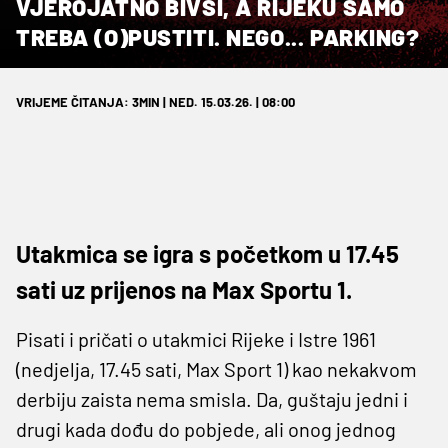
VJEROJATNO BIVŠI, A RIJEKU SAMO
TREBA (O)PUSTITI. NEGO... PARKING?
VRIJEME ČITANJA: 3MIN | NED. 15.03.26. | 08:00
Utakmica se igra s početkom u 17.45
sati uz prijenos na Max Sportu 1.
Pisati i pričati o utakmici Rijeke i Istre 1961
(nedjelja, 17.45 sati, Max Sport 1) kao nekakvom
derbiju zaista nema smisla. Da, guštaju jedni i
drugi kada dođu do pobjede, ali onog jednog