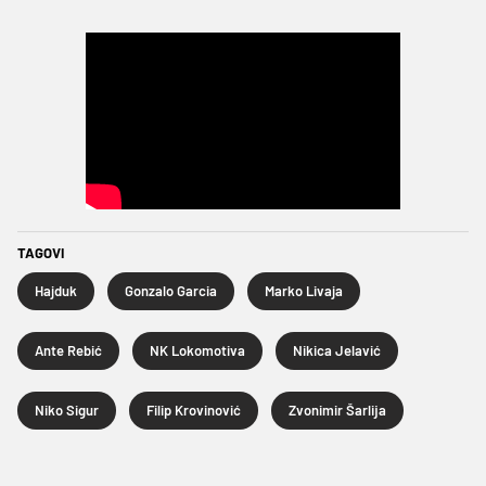
TAGOVI
Hajduk
Gonzalo Garcia
Marko Livaja
Ante Rebić
NK Lokomotiva
Nikica Jelavić
Niko Sigur
Filip Krovinović
Zvonimir Šarlija