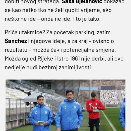
dobiti novog stratega.
Saša Bjelanović
dokazao
se kao netko tko ne želi gubiti vrijeme, ako
nešto ne ide – onda ne ide. I to je tako.
Priča utakmice? Za početak parking, zatim
Sanchez
i njegove ideje, a za kraj – ovisno o
rezultatu – možda čak i potencijalna smjena.
Možda ogled Rijeke i Istre 1961 nije derbi, ali ove
nedjelje nudi bezbroj zanimljivosti.