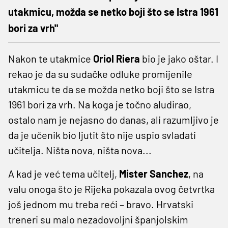
utakmicu, možda se netko boji što se Istra 1961
bori za vrh"
Nakon te utakmice
Oriol Riera
bio je jako oštar. I
rekao je da su sudačke odluke promijenile
utakmicu te da se možda netko boji što se Istra
1961 bori za vrh. Na koga je točno aludirao,
ostalo nam je nejasno do danas, ali razumljivo je
da je učenik bio ljutit što nije uspio svladati
učitelja. Ništa nova, ništa nova...
A kad je već tema učitelj,
Mister Sanchez
, na
valu onoga što je Rijeka pokazala ovog četvrtka
još jednom mu treba reći – bravo. Hrvatski
treneri su malo nezadovoljni španjolskim