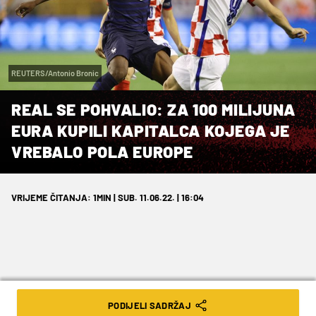
REUTERS/Antonio Bronic
REAL SE POHVALIO: ZA 100 MILIJUNA
EURA KUPILI KAPITALCA KOJEGA JE
VREBALO POLA EUROPE
VRIJEME ČITANJA: 1MIN | SUB. 11.06.22. | 16:04
Tchouameni je došao u Monaco 2020.
PODIJELI SADRŽAJ