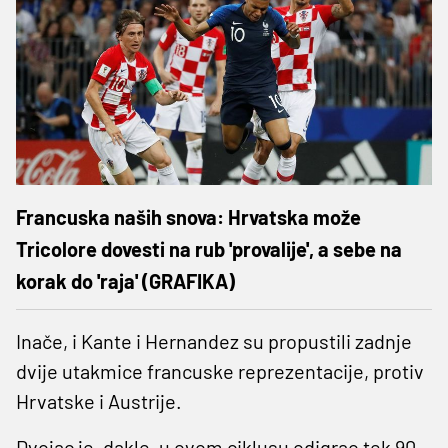
Francuska naših snova: Hrvatska može
Tricolore dovesti na rub 'provalije', a sebe na
korak do 'raja' (GRAFIKA)
Inače, i Kante i Hernandez su propustili zadnje
dvije utakmice francuske reprezentacije, protiv
Hrvatske i Austrije.
Dvojac je, dakle, u ovom ciklusu odigrao tek 90