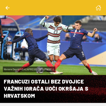
Niviere David/ABACAPRESS.COM /PIXSELL
FRANCUZI OSTALI BEZ DVOJICE
VAŽNIH IGRAČA UOČI OKRŠAJA S
HRVATSKOM