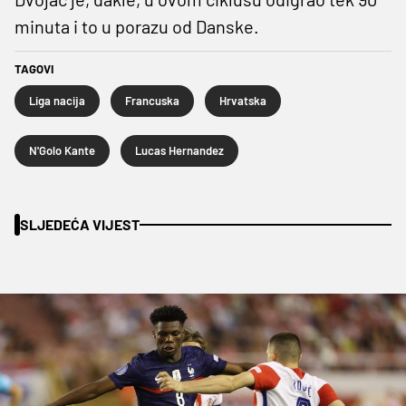
minuta i to u porazu od Danske.
TAGOVI
Liga nacija
Francuska
Hrvatska
N'Golo Kante
Lucas Hernandez
SLJEDEĆA VIJEST