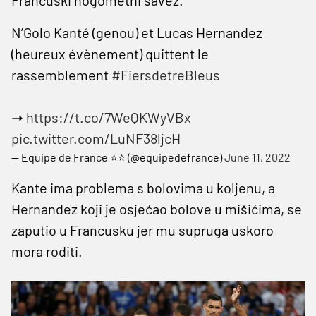
N’Golo Kanté (genou) et Lucas Hernandez
(heureux évènement) quittent le
rassemblement
#FiersdetreBleus
➝
https://t.co/7WeQKWyVBx
pic.twitter.com/LuNF38ljcH
— Equipe de France ⭐⭐ (@equipedefrance)
June 11, 2022
Kante ima problema s bolovima u koljenu, a
Hernandez koji je osjećao bolove u mišićima, se
zaputio u Francusku jer mu supruga uskoro
mora roditi.