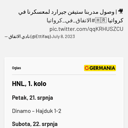
🎥 | وصول مدربنا ستيفن جيرارد لمعسكرنا في
كرواتيا 🇭🇷
#الاتفاق_في_كرواتيا
pic.twitter.com/qqKRHUSZCU
— نادي الاتفاق (@Ettifaq)
July 8, 2023
Oglas
HNL, 1. kolo
Petak, 21. srpnja
Dinamo – Hajduk 1-2
Subota, 22. srpnja