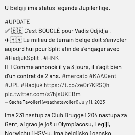
U Belgiji ima status legende Jupiler lige.
#UPDATE
✅ 🇧🇪 C’est BOUCLÉ pour Vadis Odjidja !
✈️🇭🇷 Le milieu de terrain Belge doit s’envoler
aujourd’hui pour Split afin de s’engager avec
#HadjukSplit
!
#HNK
✍🏼 Comme annoncé il y a 3 jours, il s’agit bien
d’un contrat de 2 ans.
#mercato
#KAAGent
#JPL
#Hadjuk
https://t.co/zeQr7KRSQh
pic.twitter.com/s7hjsUKEBm
— Sacha Tavolieri (@sachatavolieri)
July 11, 2023
Ima 231 nastup za Club Brugge i 204 nastupa za
Gent, a igrao je još u Olympiacosu, Legiji,
Norwichu i HSV-u. Ima belgijsko i gansko