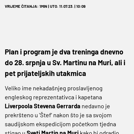
VRIJEME ČITANJA: 1MIN | UTO. 11.07.23. | 10:09
Plan i program je dva treninga dnevno
do 28. srpnja u Sv. Martinu na Muri, ali i
pet prijateljskih utakmica
Veliko ime nekadašnjeg proslavljenog
engleskog reprezentativca i kapetana
Liverpoola Stevena Gerrarda
nedavno je
prekršteno u 'Štef' nakon što je sa svojom
saudijskom ekspedicijom početkom tjedna
stigao u
Sveti Martin na Muri
kako bi odradio