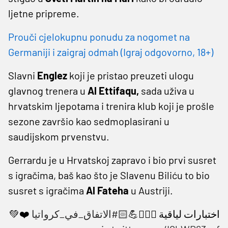
ljetne pripreme.
Prouči cjelokupnu ponudu za nogomet na
Germaniji i zaigraj odmah (Igraj odgovorno, 18+)
Slavni
Englez
koji je pristao preuzeti ulogu
glavnog trenera u
Al Ettifaqu,
sada uživa u
hrvatskim ljepotama i trenira klub koji je prošle
sezone završio kao sedmoplasirani u
saudijskom prvenstvu.
Gerrardu je u Hrvatskoj zapravo i bio prvi susret
s igračima, baš kao što je Slavenu Biliću to bio
susret s igračima
Al Fateha
u Austriji.
❤️💚
#الاتفاق_في_كرواتيا
اختبارات لياقية 🏃🏻‍♂️💪🏻