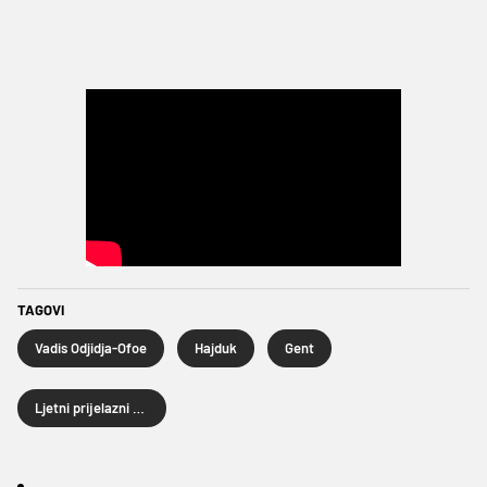
TAGOVI
Vadis Odjidja-Ofoe
Hajduk
Gent
Ljetni prijelazni rok 2023