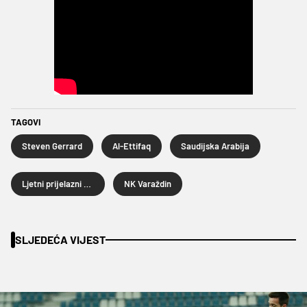
TAGOVI
Steven Gerrard
Al-Ettifaq
Saudijska Arabija
Ljetni prijelazni rok 2023
NK Varaždin
SLJEDEĆA VIJEST