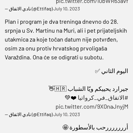
pic.twitter.com/I0bWR63avf
— نادي الاتفاق (@Ettifaq)
July 10, 2023
Plan i program je dva treninga dnevno do 28.
srpnja u Sv. Martinu na Muri, ali i pet prijateljskih
utakmica za koje točan datum nije potvrđen,
osim za onu protiv hrvatskog prvoligaša
Varaždina. Ona će se odigrati u subotu.
اليوم الثاني ✅
جيرارد يحييكم ويّا الشباب 🇭🇷👋
❤️💚
#الاتفاق_في_كرواتيا
pic.twitter.com/9X0naJnyjM
— نادي الاتفاق (@Ettifaq)
July 10, 2023
أرررررررحب بالأسطورة 🤩