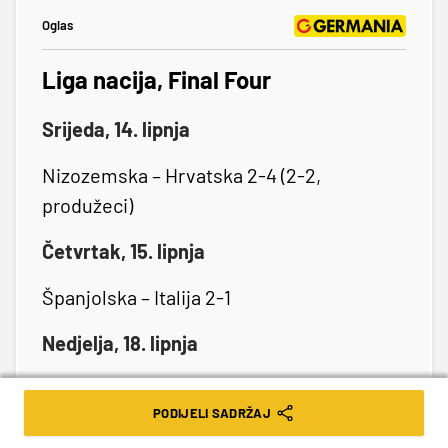
Oglas
Liga nacija, Final Four
Srijeda, 14. lipnja
Nizozemska – Hrvatska 2-4 (2-2,
produžeci)
Četvrtak, 15. lipnja
Španjolska – Italija 2-1
Nedjelja, 18. lipnja
Za 3.mjesto: Nizozemska – Italija 2-3
PODIJELI SADRŽAJ
Finale: Hrvatska – Španjolska 4-5 11m (0-