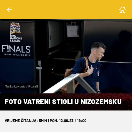
Marko Lukunic / Pixsell
FOTO VATRENI STIGLI U NIZOZEMSKU
VRIJEME ČITANJA: 5MIN | PON. 12.06.23. | 19:00