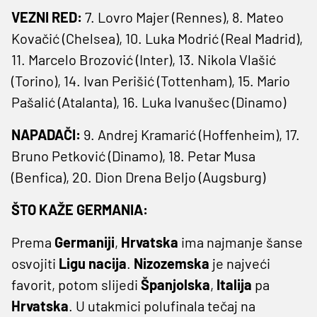
VEZNI RED:
7. Lovro Majer (Rennes), 8. Mateo
Kovačić (Chelsea), 10. Luka Modrić (Real Madrid),
11. Marcelo Brozović (Inter), 13. Nikola Vlašić
(Torino), 14. Ivan Perišić (Tottenham), 15. Mario
Pašalić (Atalanta), 16. Luka Ivanušec (Dinamo)
NAPADAČI:
9. Andrej Kramarić (Hoffenheim), 17.
Bruno Petković (Dinamo), 18. Petar Musa
(Benfica), 20. Dion Drena Beljo (Augsburg)
ŠTO KAŽE GERMANIA:
Prema
Germaniji
,
Hrvatska
ima najmanje šanse
osvojiti
Ligu
nacija
.
Nizozemska
je najveći
favorit, potom slijedi
Španjolska
,
Italija
pa
Hrvatska
. U utakmici polufinala tečaj na