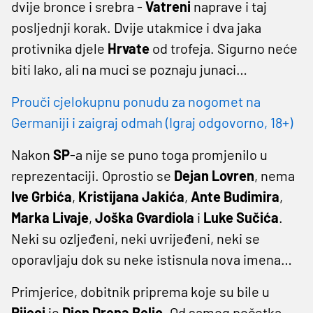
dvije bronce i srebra -
Vatreni
naprave i taj
posljednji korak. Dvije utakmice i dva jaka
protivnika djele
Hrvate
od trofeja. Sigurno neće
biti lako, ali na muci se poznaju junaci…
Prouči cjelokupnu ponudu za nogomet na
Germaniji i zaigraj odmah (Igraj odgovorno, 18+)
Nakon
SP
-a nije se puno toga promjenilo u
reprezentaciji. Oprostio se
Dejan
Lovren
, nema
Ive
Grbića
,
Kristijana
Jakića
,
Ante
Budimira
,
Marka
Livaje
,
Joška
Gvardiola
i
Luke
Sučića
.
Neki su ozljeđeni, neki uvrijeđeni, neki se
oporavljaju dok su neke istisnula nova imena…
Primjerice, dobitnik priprema koje su bile u
Rijeci
je
Dion
Drena
Beljo
. Od samog početka