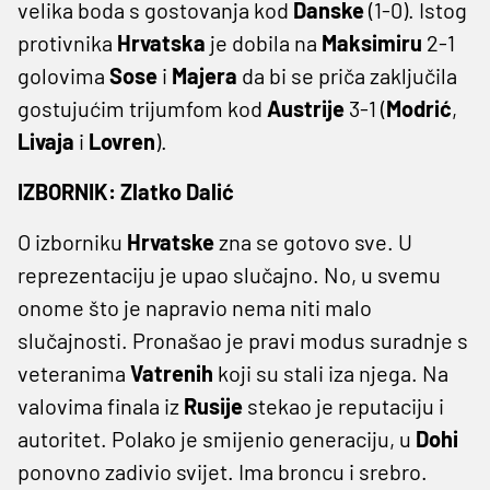
velika boda s gostovanja kod
Danske
(1-0). Istog
protivnika
Hrvatska
je dobila na
Maksimiru
2-1
golovima
Sose
i
Majera
da bi se priča zaključila
gostujućim trijumfom kod
Austrije
3-1 (
Modrić
,
Livaja
i
Lovren
).
IZBORNIK: Zlatko Dalić
O izborniku
Hrvatske
zna se gotovo sve. U
reprezentaciju je upao slučajno. No, u svemu
onome što je napravio nema niti malo
slučajnosti. Pronašao je pravi modus suradnje s
veteranima
Vatrenih
koji su stali iza njega. Na
valovima finala iz
Rusije
stekao je reputaciju i
autoritet. Polako je smijenio generaciju, u
Dohi
ponovno zadivio svijet. Ima broncu i srebro.