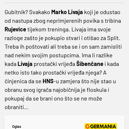
Gubitnik? Svakako
Marko
Livaja
koji je odustao
od nastupa zbog neprimjerenih povika s tribina
Rujevice
tijekom treninga. Livaja ima svoje
razloge zašto je pokupio stvari i otišao za Split.
Treba ih poštovati ali treba se i on sam zamisliti
nad nekim svojim postupcima. Ima li razlike
kada
Livaja
prostački vrijeđa
Šibenčane
i kada
netko isto tako prostački vrijeđa njega? A
činjenica da se
HNS
-u zamjera što nije stao u
obranu svog igrača najobičnija je floskula i
pokupaj da se brani ono što se ne može
obraniti…
Oglas