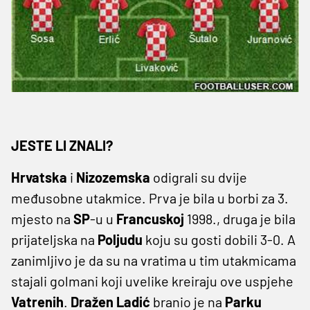
JESTE LI ZNALI?
Hrvatska
i
Nizozemska
odigrali su dvije
međusobne utakmice. Prva je bila u borbi za 3.
mjesto na
SP
-u u
Francuskoj
1998., druga je bila
prijateljska na
Poljudu
koju su gosti dobili 3-0. A
zanimljivo je da su na vratima u tim utakmicama
stajali golmani koji uvelike kreiraju ove uspjehe
Vatrenih
.
Dražen
Ladić
branio je na
Parku