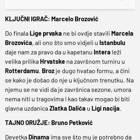
KLJUČNI IGRAČ: Marcelo Brozović
Do finala
Lige
prvaka
ne bi ovdje stavili
Marcela
Brozovića
, ali ono što smo vidjeli u
Istanbulu
daje nam za pravo da u kapetanu
Intera
leži
velika prilika
Hrvatske
na završnom turniru u
Rotterdamu
.
Broz
je dugo hvatao formu, a čini
se kako je došao do nje u ključnom trenutku. Na
njemu se ne vidi da je završnica sezone, umora
nema niti u tragovima i kao takav mogao bi biti
glavna uzdanica
Zlatka
Dalića
u
Ligi
nacija
.
TAJNO ORUŽJE: Bruno Petković
Devetka
Dinama
ima sve što mu je potrebno da