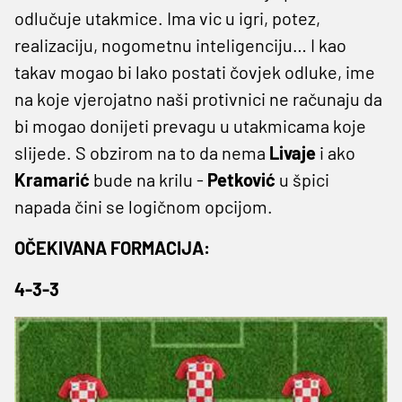
odlučuje utakmice. Ima vic u igri, potez,
realizaciju, nogometnu inteligenciju… I kao
takav mogao bi lako postati čovjek odluke, ime
na koje vjerojatno naši protivnici ne računaju da
bi mogao donijeti prevagu u utakmicama koje
slijede. S obzirom na to da nema
Livaje
i ako
Kramarić
bude na krilu -
Petković
u špici
napada čini se logičnom opcijom.
OČEKIVANA FORMACIJA:
4-3-3