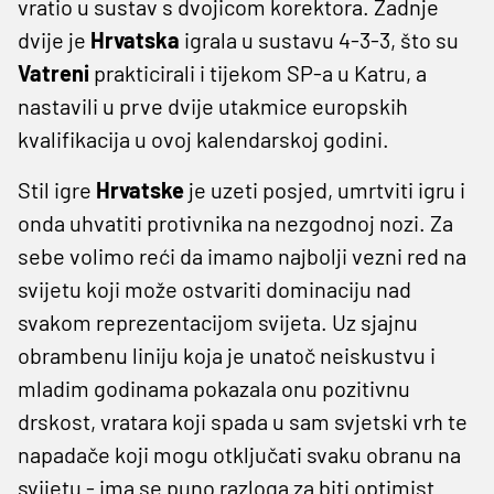
vratio u sustav s dvojicom korektora. Zadnje
dvije je
Hrvatska
igrala u sustavu 4-3-3, što su
Vatreni
prakticirali i tijekom SP-a u Katru, a
nastavili u prve dvije utakmice europskih
kvalifikacija u ovoj kalendarskoj godini.
Stil igre
Hrvatske
je uzeti posjed, umrtviti igru i
onda uhvatiti protivnika na nezgodnoj nozi. Za
sebe volimo reći da imamo najbolji vezni red na
svijetu koji može ostvariti dominaciju nad
svakom reprezentacijom svijeta. Uz sjajnu
obrambenu liniju koja je unatoč neiskustvu i
mladim godinama pokazala onu pozitivnu
drskost, vratara koji spada u sam svjetski vrh te
napadače koji mogu otključati svaku obranu na
svijetu - ima se puno razloga za biti optimist