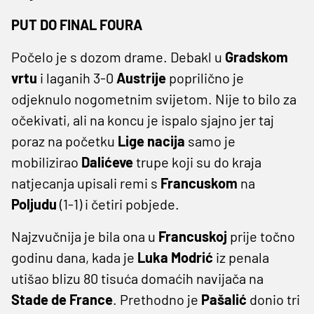
PUT DO FINAL FOURA
Počelo je s dozom drame. Debakl u
Gradskom
vrtu
i laganih 3-0
Austrije
poprilično je
odjeknulo nogometnim svijetom. Nije to bilo za
očekivati, ali na koncu je ispalo sjajno jer taj
poraz na početku
Lige
nacija
samo je
mobilizirao
Dalićeve
trupe koji su do kraja
natjecanja upisali remi s
Francuskom
na
Poljudu
(1-1) i četiri pobjede.
Najzvučnija je bila ona u
Francuskoj
prije točno
godinu dana, kada je
Luka
Modrić
iz penala
utišao blizu 80 tisuća domaćih navijača na
Stade
de
France
. Prethodno je
Pašalić
donio tri