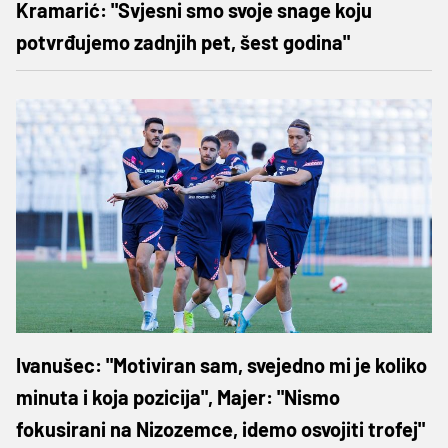
Kramarić: "Svjesni smo svoje snage koju
potvrđujemo zadnjih pet, šest godina"
Ivanušec: "Motiviran sam, svejedno mi je koliko
minuta i koja pozicija", Majer: "Nismo
fokusirani na Nizozemce, idemo osvojiti trofej"