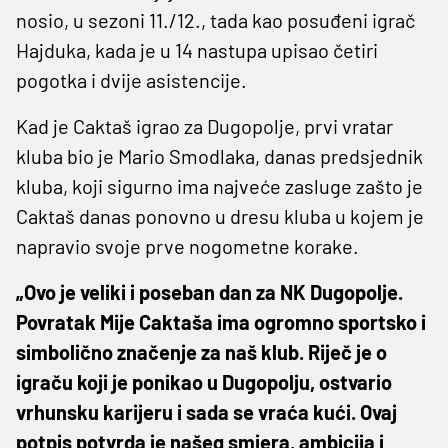
nosio, u sezoni 11./12., tada kao posuđeni igrač
Hajduka, kada je u 14 nastupa upisao četiri
pogotka i dvije asistencije.
Kad je Caktaš igrao za Dugopolje, prvi vratar
kluba bio je Mario Smodlaka, danas predsjednik
kluba, koji sigurno ima najveće zasluge zašto je
Caktaš danas ponovno u dresu kluba u kojem je
napravio svoje prve nogometne korake.
„Ovo je veliki i poseban dan za NK Dugopolje.
Povratak Mije Caktaša ima ogromno sportsko i
simbolično značenje za naš klub. Riječ je o
igraču koji je ponikao u Dugopolju, ostvario
vrhunsku karijeru i sada se vraća kući. Ovaj
potpis potvrda je našeg smjera, ambicija i