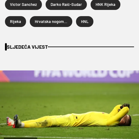
Victor Sanchez
Darko Raić-Sudar
HNK Rijeka
Rijeka
Hrvatska nogometna liga
HNL
SLJEDEĆA VIJEST