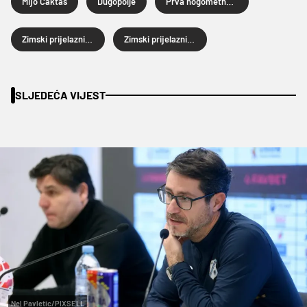
Mijo Caktaš
Dugopolje
Prva nogometna liga
Zimski prijelazni rok
Zimski prijelazni rok 2026.
SLJEDEĆA VIJEST
Nel Pavletic/PIXSELL