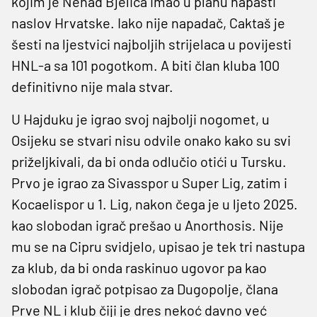
kojim je Nenad Bjelica imao u planu napasti
naslov Hrvatske. Iako nije napadač, Caktaš je
šesti na ljestvici najboljih strijelaca u povijesti
HNL-a sa 101 pogotkom. A biti član kluba 100
definitivno nije mala stvar.
U Hajduku je igrao svoj najbolji nogomet, u
Osijeku se stvari nisu odvile onako kako su svi
priželjkivali, da bi onda odlučio otići u Tursku.
Prvo je igrao za Sivasspor u Super Lig, zatim i
Kocaelispor u 1. Lig, nakon čega je u ljeto 2025.
kao slobodan igrač prešao u Anorthosis. Nije
mu se na Cipru svidjelo, upisao je tek tri nastupa
za klub, da bi onda raskinuo ugovor pa kao
slobodan igrač potpisao za Dugopolje, člana
Prve NL i klub čiji je dres nekoć davno već