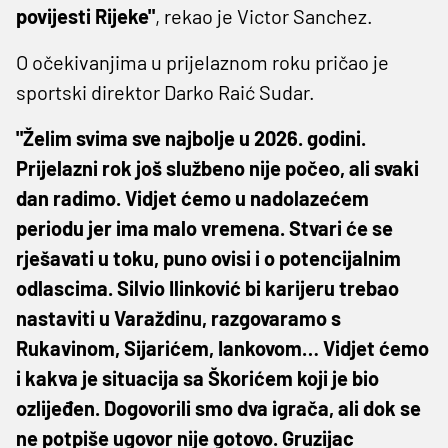
povijesti Rijeke"
, rekao je Victor Sanchez.
O očekivanjima u prijelaznom roku pričao je
sportski direktor Darko Raić Sudar.
"Želim svima sve najbolje u 2026. godini.
Prijelazni rok još službeno nije počeo, ali svaki
dan radimo. Vidjet ćemo u nadolazećem
periodu jer ima malo vremena. Stvari će se
rješavati u toku, puno ovisi i o potencijalnim
odlascima. Silvio Ilinković bi karijeru trebao
nastaviti u Varaždinu, razgovaramo s
Rukavinom, Sijarićem, Iankovom… Vidjet ćemo
i kakva je situacija sa Škorićem koji je bio
ozlijeđen. Dogovorili smo dva igrača, ali dok se
ne potpiše ugovor nije gotovo. Gruzijac