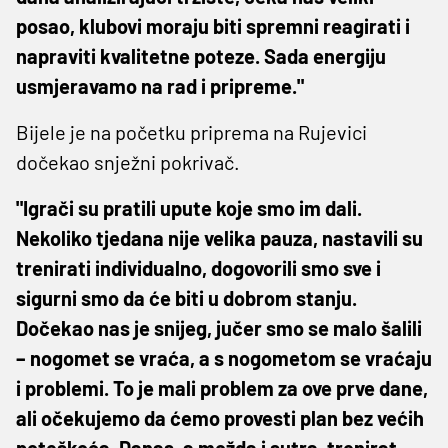
posao, klubovi moraju biti spremni reagirati i
napraviti kvalitetne poteze. Sada energiju
usmjeravamo na rad i pripreme."
Bijele je na početku priprema na Rujevici
dočekao snježni pokrivač.
"Igrači su pratili upute koje smo im dali.
Nekoliko tjedana nije velika pauza, nastavili su
trenirati individualno, dogovorili smo sve i
sigurni smo da će biti u dobrom stanju.
Dočekao nas je snijeg, jučer smo se malo šalili
– nogomet se vraća, a s nogometom se vraćaju
i problemi. To je mali problem za ove prve dane,
ali očekujemo da ćemo provesti plan bez većih
poteškoća. Danas, a možda i sutra, trenirat