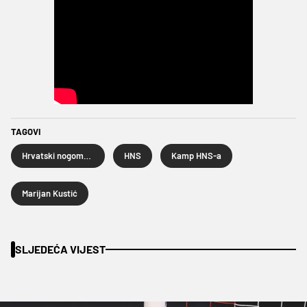
TAGOVI
Hrvatski nogometni savez
HNS
Kamp HNS-a
Marijan Kustić
SLJEDEĆA VIJEST