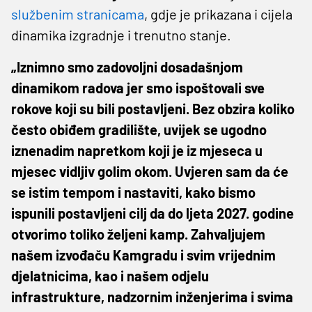
službenim stranicama
, gdje je prikazana i cijela
dinamika izgradnje i trenutno stanje.
„Iznimno smo zadovoljni dosadašnjom
dinamikom radova jer smo ispoštovali sve
rokove koji su bili postavljeni. Bez obzira koliko
često obiđem gradilište, uvijek se ugodno
iznenadim napretkom koji je iz mjeseca u
mjesec vidljiv golim okom. Uvjeren sam da će
se istim tempom i nastaviti, kako bismo
ispunili postavljeni cilj da do ljeta 2027. godine
otvorimo toliko željeni kamp. Zahvaljujem
našem izvođaču Kamgradu i svim vrijednim
djelatnicima, kao i našem odjelu
infrastrukture, nadzornim inženjerima i svima