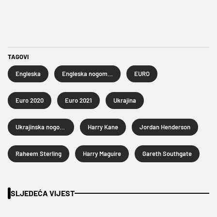
TAGOVI
Engleska
Engleska nogometna reprezentacija
EURO
Euro 2020
Euro 2021
Ukrajina
Ukrajinska nogometna reprezentacija
Harry Kane
Jordan Henderson
Raheem Sterling
Harry Maguire
Gareth Southgate
SLJEDEĆA VIJEST