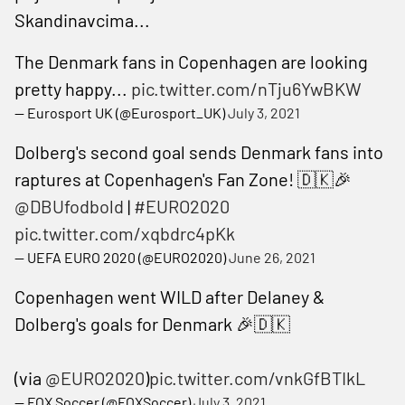
Skandinavcima...
The Denmark fans in Copenhagen are looking
pretty happy...
pic.twitter.com/nTju6YwBKW
— Eurosport UK (@Eurosport_UK)
July 3, 2021
Dolberg's second goal sends Denmark fans into
raptures at Copenhagen's Fan Zone! 🇩🇰🎉
@DBUfodbold
|
#EURO2020
pic.twitter.com/xqbdrc4pKk
— UEFA EURO 2020 (@EURO2020)
June 26, 2021
Copenhagen went WILD after Delaney &
Dolberg's goals for Denmark 🎉🇩🇰
(via
@EURO2020
)
pic.twitter.com/vnkGfBTIkL
— FOX Soccer (@FOXSoccer)
July 3, 2021