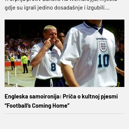
gdje su igrali jedino dosadašnje i izgubili...
Engleska samoironija: Priča o kultnoj pjesmi
“Football’s Coming Home”