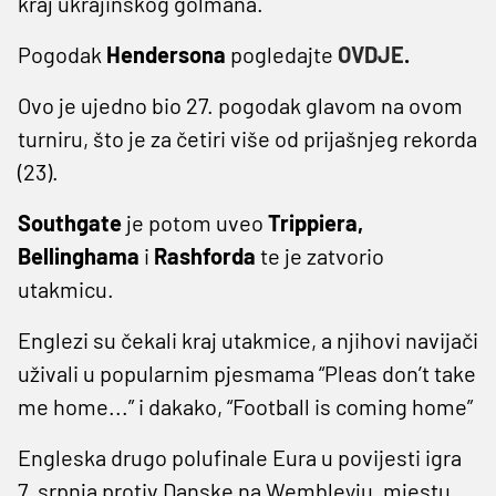
kraj ukrajinskog golmana.
Pogodak
Hendersona
pogledajte
OVDJE
.
Ovo je ujedno bio 27. pogodak glavom na ovom
turniru, što je za četiri više od prijašnjeg rekorda
(23).
Southgate
je potom uveo
Trippiera,
Bellinghama
i
Rashforda
te je zatvorio
utakmicu.
Englezi su čekali kraj utakmice, a njihovi navijači
uživali u popularnim pjesmama “Pleas don’t take
me home...” i dakako, “Football is coming home”
Engleska drugo polufinale Eura u povijesti igra
7. srpnja protiv Danske na Wembleyju, mjestu