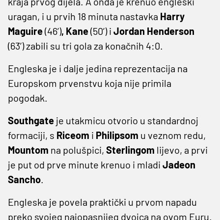
kraja prvog dijela. A onda je krenuo engleski
uragan, i u prvih 18 minuta nastavka
Harry
Maguire
(46’)
, Kane
(50’) i
Jordan Henderson
(63’) zabili su tri gola za konačnih 4:0.
Engleska je i dalje jedina reprezentacija na
Europskom prvenstvu koja nije primila
pogodak.
Southgate
je utakmicu otvorio u standardnoj
formaciji, s
Riceom
i
Philipsom
u veznom redu,
Mountom
na polušpici,
Sterlingom
lijevo, a prvi
je put od prve minute krenuo i mladi
Jadeon
Sancho
.
Engleska je povela praktički u prvom napadu
preko svojeg najopasnijeg dvojca na ovom Euru.