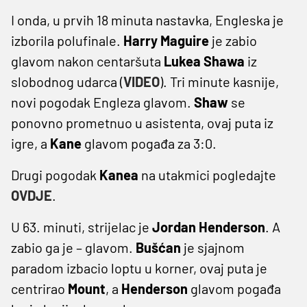
I onda, u prvih 18 minuta nastavka, Engleska je
izborila polufinale.
Harry Maguire
je zabio
glavom nakon centaršuta
Lukea Shawa
iz
slobodnog udarca (
VIDEO
). Tri minute kasnije,
novi pogodak Engleza glavom.
Shaw
se
ponovno prometnuo u asistenta, ovaj puta iz
igre, a
Kane
glavom pogađa za 3:0.
Drugi pogodak
Kanea
na utakmici pogledajte
OVDJE
.
U 63. minuti, strijelac je
Jordan Henderson
. A
zabio ga je – glavom.
Bušćan
je sjajnom
paradom izbacio loptu u korner, ovaj puta je
centrirao
Mount
, a
Henderson
glavom pogađa