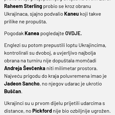
Raheem Sterling
probio se kroz obranu
Ukrajinaca, sjajno podvalio
Kaneu
koji takve
prilike ne propušta.
Pogodak
Kanea
pogledajte
OVDJE.
Englezi su potom prepustili loptu Ukrajincima,
kontrolirali su dvoboj, a uvjerljivo najbolja
obrana na turniru nije dopuštala momčadi
Andreja Ševčenka
niti milimetar prostora.
Najveću prigodu do kraja poluvremena imao je
Jadeon Sancho
, no njegov udarac je ukrotio
Buščan
.
Ukrajinci su u prvom dijelu prijetili udarcima s
distance, no
Pickford
nije bio ozbiljnije ugrožen.