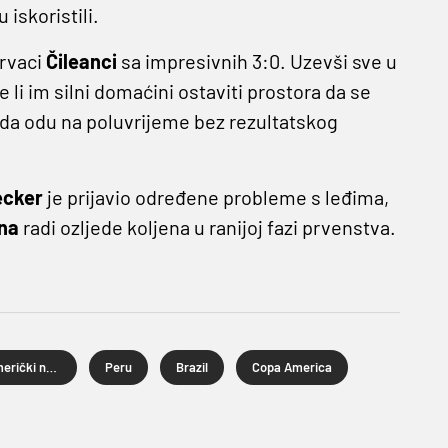
 iskoristili.
prvaci
Čileanci
sa impresivnih 3:0. Uzevši sve u
 li im silni domaćini ostaviti prostora da se
to da odu na poluvrijeme bez rezultatskog
ecker
je prijavio određene probleme s leđima,
na
radi ozljede koljena u ranijoj fazi prvenstva.
južnoamerički nogomet
Peru
Brazil
Copa America