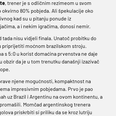
ite
, trener je s odličnim rezimeom u svom
io okvirno 80% pobjeda. Ali špekulacije oko
vnog kad su u pitanju ponude iz
ijačima, a i nekim igračima, donosi nemir.
d tada nisu vidjeli finala. Unatoč probitku do
u priprijetiti moćnom brazilskom stroju.
 s 5:0 u korist domaćina prvenstva ne daje
 u obzir da je u tom trenutku današnji izazivač
Cope.
prave njene mogućnosti, kompaktnost na
 dvjema impresivnim pobjedama. Prvo je pao
h uz Brazil i Argentinu na ovom kontinentu, a
su promašili. Momčad argentinskog trenera
ova priskrbiti si priliku da se kroz lutriju