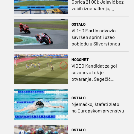
Gorica 21.00): Jelavić bez
većih iznenađenja,
Carević u vatru gurnuo
klinca
OSTALO
VIDEO Martin odvozio
savršen sprint i uzeo
pobjedu u Silverstoneu
NOGOMET
VIDEO Kandidat za gol
sezone, a tek je
otvaranje: Segečić
bombom probio West
Ham!
OSTALO
Njemačkoj štafeti zlato
na Europskom prvenstvu
OSTALO