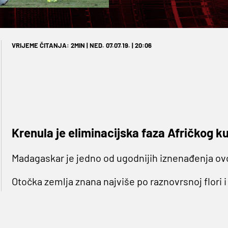
VRIJEME ČITANJA: 2MIN | NED. 07.07.19. | 20:06
Krenula je eliminacijska faza Afričkog ku
Madagaskar je jedno od ugodnijih iznenađenja ov
Otočka zemlja znana najviše po raznovrsnoj flori 
povela je u 9. minuti odličnim golom Ibrahima 
utakmici polufinala.