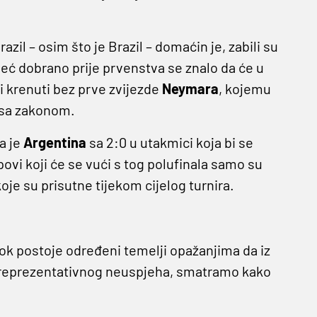
zil – osim što je Brazil – domaćin je, zabili su
 već dobrano prije prvenstva se znalo da će u
i krenuti bez prve zvijezde
Neymara
, kojemu
 sa zakonom.
a je
Argentina
sa 2:0 u utakmici koja bi se
povi koji će se vući s tog polufinala samo su
je su prisutne tijekom cijelog turnira.
 dok postoje određeni temelji opažanjima da iz
g reprezentativnog neuspjeha, smatramo kako