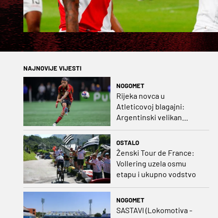
NAJNOVIJE VIJESTI
NOGOMET
Rijeka novca u
Atleticovoj blagajni:
Argentinski velikan
doveo Almadu i oborio
rekord lige
OSTALO
Ženski Tour de France:
Vollering uzela osmu
etapu i ukupno vodstvo
NOGOMET
SASTAVI (Lokomotiva -