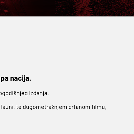
pa nacija.
ogodišnjeg izdanja.
i fauni, te dugometražnjem crtanom filmu,
Amade protiv Demorkatske Republike Kongo u