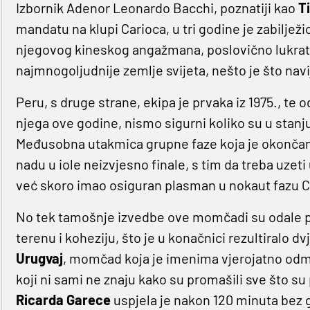
Izbornik Adenor Leonardo Bacchi, poznatiji kao
T
mandatu na klupi Carioca, u tri godine je zabiljež
njegovog kineskog angažmana, poslovično lukrati
najmnogoljudnije zemlje svijeta, nešto je što nav
Peru, s druge strane, ekipa je prvaka iz 1975., te o
njega ove godine, nismo sigurni koliko su u stanj
Međusobna utakmica grupne faze koja je okončana
nadu u iole neizvjesno finale, s tim da treba uzeti
već skoro imao osiguran plasman u nokaut fazu 
No tek tamošnje izvedbe ove momčadi su odale 
terenu i koheziju, što je u konačnici rezultiralo
Urugvaj
, momčad koja je imenima vjerojatno odma
koji ni sami ne znaju kako su promašili sve što 
Ricarda Garece
uspjela je nakon 120 minuta bez gol