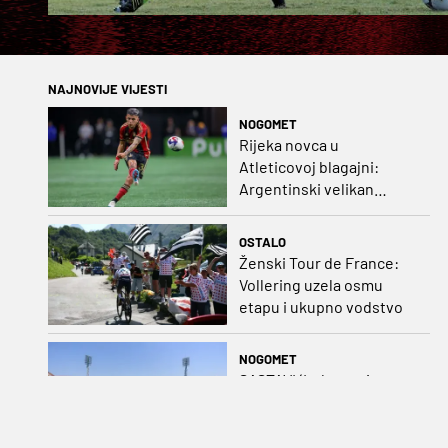
NAJNOVIJE VIJESTI
NOGOMET
Rijeka novca u
Atleticovoj blagajni:
Argentinski velikan
doveo Almadu i oborio
rekord lige
OSTALO
Ženski Tour de France:
Vollering uzela osmu
etapu i ukupno vodstvo
NOGOMET
SASTAVI (Lokomotiva -
Gorica 21.00): Jelavić bez
većih iznenađenja,
Carević u vatru gurnuo