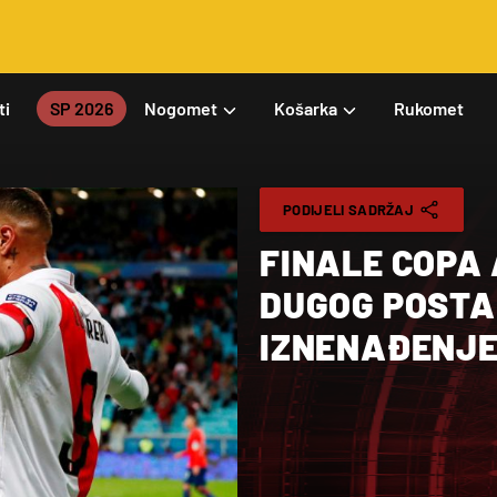
ti
SP 2026
Nogomet
Košarka
Rukomet
PODIJELI SADRŽAJ
FINALE COPA 
DUGOG POSTA
IZNENAĐENJ