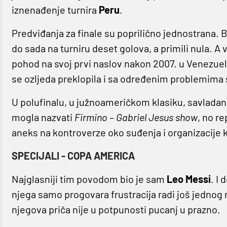
iznenađenje turnira
Peru
.
Predviđanja za finale su poprilično jednostrana. Bra
do sada na turniru deset golova, a primili nula. A
pohod na svoj prvi naslov nakon 2007. u Venezuel
se ozljeda preklopila i sa određenim problemima
U polufinalu, u južnoameričkom klasiku, savladan
mogla nazvati
Firmino – Gabriel Jesus show
, no re
aneks na kontroverze oko suđenja i organizacije ko
SPECIJALI - COPA AMERICA
Najglasniji tim povodom bio je sam
Leo Messi
. I
njega samo progovara frustracija radi još jedno
njegova priča nije u potpunosti pucanj u prazno.