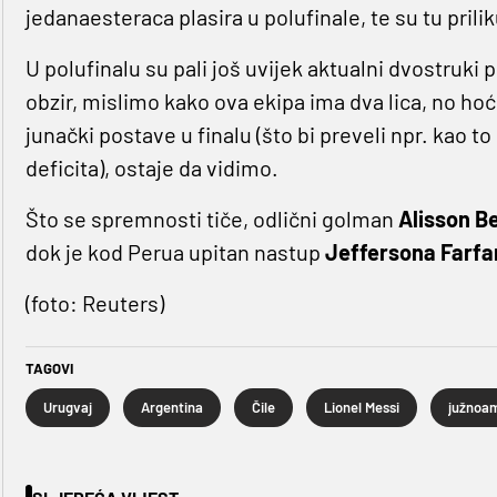
jedanaesteraca plasira u polufinale, te su tu priliku
U polufinalu su pali još uvijek aktualni dvostruki 
obzir, mislimo kako ova ekipa ima dva lica, no hoće
junački postave u finalu (što bi preveli npr. kao 
deficita), ostaje da vidimo.
Što se spremnosti tiče, odlični golman
Alisson B
dok je kod Perua upitan nastup
Jeffersona Farfa
(foto: Reuters)
TAGOVI
Urugvaj
Argentina
Čile
Lionel Messi