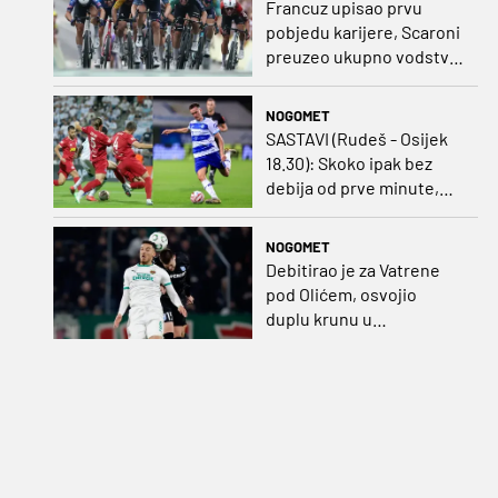
Francuz upisao prvu
pobjedu karijere, Scaroni
preuzeo ukupno vodstvo
u Poljskoj
NOGOMET
SASTAVI (Rudeš - Osijek
18.30): Skoko ipak bez
debija od prve minute,
gosti promijenili
napadača u odnosu na
NOGOMET
prvo kolo
Debitirao je za Vatrene
pod Olićem, osvojio
duplu krunu u
Rumunjskoj pa preselio
na Cipar