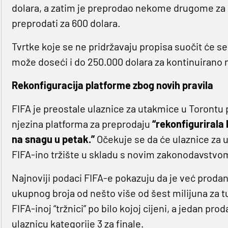
dolara, a zatim je preprodao nekome drugome za 1
preprodati za 600 dolara.
Tvrtke koje se ne pridržavaju propisa suočit će s
može doseći i do 250.000 dolara za kontinuirano 
Rekonfiguracija platforme zbog novih pravila
FIFA je preostale ulaznice za utakmice u Torontu 
njezina platforma za preprodaju
“rekonfigurirala 
na snagu u petak.”
Očekuje se da će ulaznice za 
FIFA-ino tržište u skladu s novim zakonodavstvom
Najnoviji podaci FIFA-e pokazuju da je već prodan
ukupnog broja od nešto više od šest milijuna za t
FIFA-inoj “tržnici” po bilo kojoj cijeni, a jedan pro
ulaznicu kategorije 3 za finale.