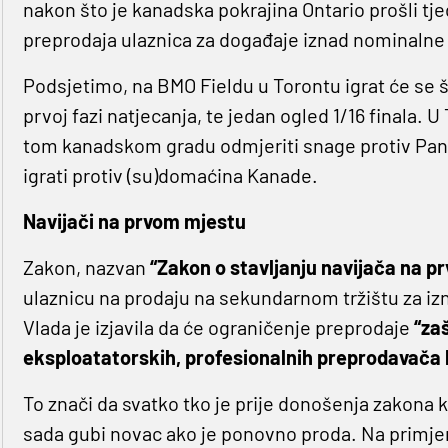
nakon što je kanadska pokrajina Ontario prošli tj
preprodaja ulaznica za događaje iznad nominalne 
Podsjetimo, na BMO Fieldu u Torontu igrat će se 
prvoj fazi natjecanja, te jedan ogled 1/16 finala. U 
tom kanadskom gradu odmjeriti snage protiv Pana
igrati protiv (su)domaćina Kanade.
Navijači na prvom mjestu
Zakon, nazvan
“Zakon o stavljanju navijača na p
ulaznicu na prodaju na sekundarnom tržištu za izn
Vlada je izjavila da će ograničenje preprodaje
“zaš
eksploatatorskih, profesionalnih preprodavača k
To znači da svatko tko je prije donošenja zakona 
sada gubi novac ako je ponovno proda. Na primjer,