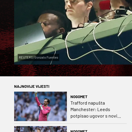
REUTERS/Gonzalo Fuentes
NAJNOVIJE VIJESTI
NOGOMET
Trafford napušta
Manchester: Leeds
potpisao ugovor s novim
golmanom i oborio
nekoliko rekorda
NOGOMET