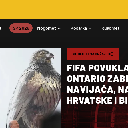
ti
SP 2026
Nogomet
Košarka
Rukomet
PODIJELI SADRŽAJ
FIFA POVUKLA
ONTARIO ZAB
NAVIJAČA, NA
HRVATSKE I B