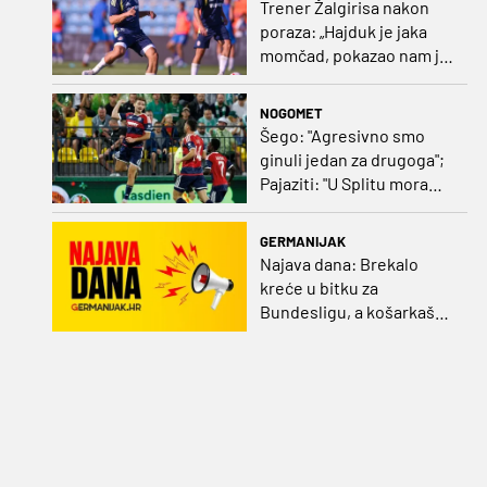
Trener Žalgirisa nakon
poraza: „Hajduk je jaka
momčad, pokazao nam je
kako se igra nogomet”
NOGOMET
Šego: "Agresivno smo
ginuli jedan za drugoga";
Pajaziti: "U Splitu moramo
dovršiti posao"
GERMANIJAK
Najava dana: Brekalo
kreće u bitku za
Bundesligu, a košarkaški
kadeti po A diviziju