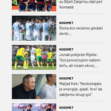
su Bijeli Žalgirisu dali pet
'komada'
NOGOMET
Šteta što nećemo gledati
derbi...
NOGOMET
Junak pobjede Rijeke:
“Gol posvećujem našem
šefu, ali nisam skroz
zadovoljan, trebali smo
pobijediti s dva, tri gola
NOGOMET
razlike”
Matjaž Kek: “Nedostajalo
je energije, gladi, ‘krvi’ da
zabijemo drugi gol”
NOGOMET