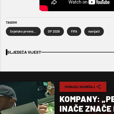
TAGOVI
Svjetsko prvenstvo u nogometu 2026.
SP 2026
FIFA
navijači
SLJEDEĆA VIJEST
PODIJELI SADRŽAJ
KOMPANY: „P
INAČE ZNAČE 