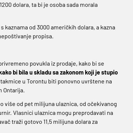
200 dolara, ta bi je osoba sada morala
e s kaznama od 3000 američkih dolara, a kazna
nepoštivanje propisa.
privremeno povukla iz prodaje, kako bi se
kako bi bila u skladu sa zakonom koji je stupio
utakmice u Torontu biti ponovno uvrštene na
 Ontarija.
o više od pet milijuna ulaznica, od očekivanog
urnir. Vlasnici ulaznica mogu preprodavati na
davač traži gotovo 11,5 milijuna dolara za