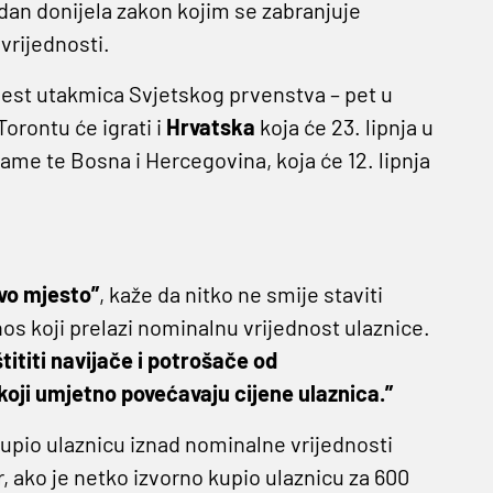
edan donijela zakon kojim se zabranjuje
vrijednosti.
šest utakmica Svjetskog prvenstva – pet u
Torontu će igrati i
Hrvatska
koja će 23. lipnja u
me te Bosna i Hercegovina, koja će 12. lipnja
rvo mjesto”
, kaže da nitko ne smije staviti
os koji prelazi nominalnu vrijednost ulaznice.
tititi navijače i potrošače od
oji umjetno povećavaju cijene ulaznica.”
kupio ulaznicu iznad nominalne vrijednosti
 ako je netko izvorno kupio ulaznicu za 600