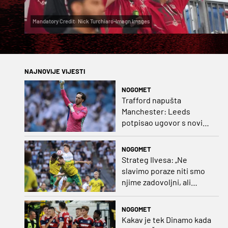
Mandatory Credit: Nick Turchiaro-Imagn Images
NAJNOVIJE VIJESTI
NOGOMET
Trafford napušta
Manchester: Leeds
potpisao ugovor s novim
golmanom i oborio
nekoliko rekorda
NOGOMET
Strateg Ilvesa: „Ne
slavimo poraze niti smo
njime zadovoljni, ali
možemo biti ponosni jer
smo pokazali karakter”
NOGOMET
Kakav je tek Dinamo kada