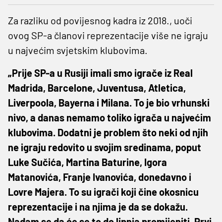
Za razliku od povijesnog kadra iz 2018., uoči
ovog SP-a članovi reprezentacije više ne igraju
u najvećim svjetskim klubovima.
„Prije SP-a u Rusiji imali smo igrače iz Real
Madrida, Barcelone, Juventusa, Atletica,
Liverpoola, Bayerna i Milana. To je bio vrhunski
nivo, a danas nemamo toliko igrača u najvećim
klubovima. Dodatni je problem što neki od njih
ne igraju redovito u svojim sredinama, poput
Luke Sučića, Martina Baturine, Igora
Matanovića, Franje Ivanovića, donedavno i
Lovre Majera. To su igrači koji čine okosnicu
reprezentacije i na njima je da se dokažu.
Nadam se da će se to do lipnja promijeniti. Prvi