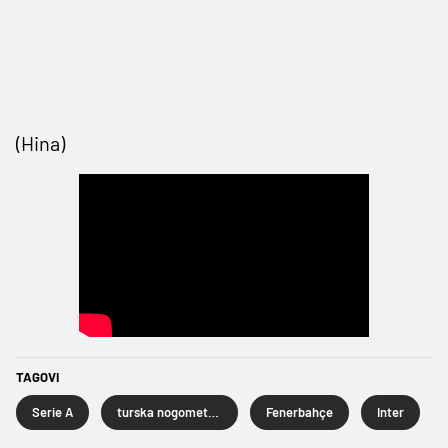
(Hina)
TAGOVI
Serie A
turska nogometna liga
Fenerbahçe
Inter