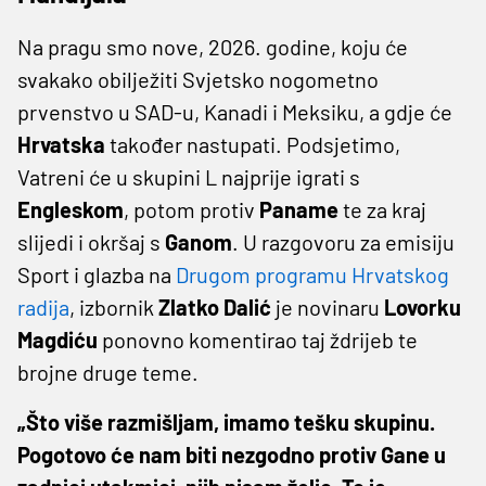
Na pragu smo nove, 2026. godine, koju će
svakako obilježiti Svjetsko nogometno
prvenstvo u SAD-u, Kanadi i Meksiku, a gdje će
Hrvatska
također nastupati. Podsjetimo,
Vatreni će u skupini L najprije igrati s
Engleskom
, potom protiv
Paname
te za kraj
slijedi i okršaj s
Ganom
. U razgovoru za emisiju
Sport i glazba na
Drugom programu Hrvatskog
radija
, izbornik
Zlatko Dalić
je novinaru
Lovorku
Magdiću
ponovno komentirao taj ždrijeb te
brojne druge teme.
„Što više razmišljam, imamo tešku skupinu.
Pogotovo će nam biti nezgodno protiv Gane u