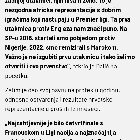
zadnjoj utakmici, njih nisam želio. To je
nezgodna afrička reprezentacija s dobrim
igračima koji nastupaju u Premier ligi. Ta prva
utakmica protiv Engleza nam znači puno. Na
SP-u 2018. startali smo pobjedom protiv
Nigerije, 2022. smo remizirali s Marokom.
Važno je ne izgubiti prvu utakmicu i tako želimo
otvoriti i ovo prvenstvo”,
otkrio je Dalić na
početku.
Zatim je dao svoj osvru na proteklu godinu,
odnosno ostvarenja i rezultate hrvatske
reprezentacije u prošlih 12 mjeseci.
„Najzahtjevnije je bilo četvrtfinale s
Francuskom u Ligi nacija,a najznačajnija