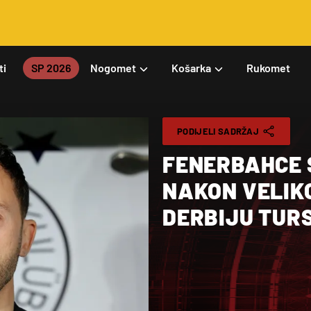
ti
SP 2026
Nogomet
Košarka
Rukomet
PODIJELI SADRŽAJ
FENERBAHCE 
NAKON VELIK
DERBIJU TUR