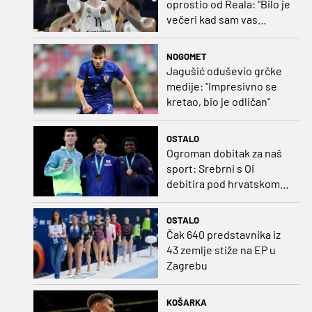
oprostio od Reala: "Bilo je
večeri kad sam vas
dovodio do ruba
strpljenja"
NOGOMET
Jagušić oduševio grčke
medije: "Impresivno se
kretao, bio je odličan"
OSTALO
Ogroman dobitak za naš
sport: Srebrni s OI
debitira pod hrvatskom
zastavom
OSTALO
Čak 640 predstavnika iz
43 zemlje stiže na EP u
Zagrebu
KOŠARKA