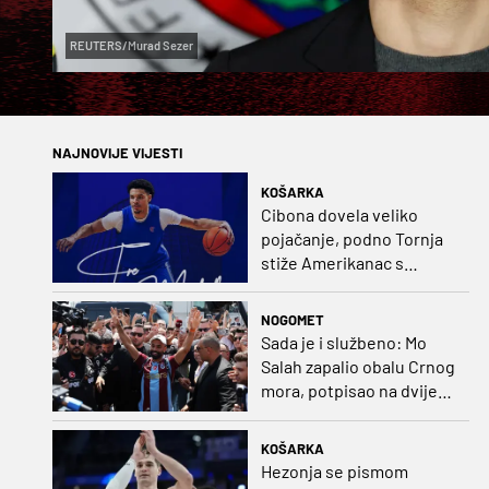
REUTERS/Murad Sezer
NAJNOVIJE VIJESTI
KOŠARKA
Cibona dovela veliko
pojačanje, podno Tornja
stiže Amerikanac s
naslovom iz EuroCupa
NOGOMET
Sada je i službeno: Mo
Salah zapalio obalu Crnog
mora, potpisao na dvije
godine
KOŠARKA
Hezonja se pismom