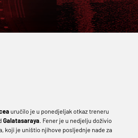
hcea
uručilo je u ponedjeljak otkaz treneru
od
Galatasaraya
. Fener je u nedjelju doživio
koji je uništio njihove posljednje nade za