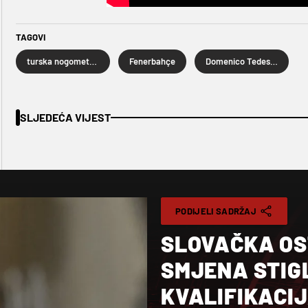
TAGOVI
turska nogometna liga
Fenerbahçe
Domenico Tedesco
SLJEDEĆA VIJEST
PODIJELI SADRŽAJ
SLOVAČKA OS
SMJENA STIG
KVALIFIKACI