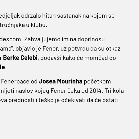
edjeljak održalo hitan sastanak na kojem se
tručnjaka u klubu.
descom. Zahvaljujemo im na doprinosu
ma", objavio je Fener, uz potvrdu da su otkaz
or
Berke Celebi
, dodavši kako će momčad do
le
.
je Fenerbace od
Josea
Mourinha
početkom
nijeti naslov kojeg Fener čeka od 2014. Tri kola
a prednosti i teško je očekivati da će ostati