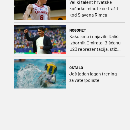
Veliki talent hrvatske
košarke minute će tražiti
kod Slavena Rimca
NOGOMET
Kako smo i najavili: Dalić
izbornik Emirata, Bišćanu
U23 reprezentacija, stiže
i Ivanković!
OSTALO
Još jedan lagan trening
za vaterpoliste