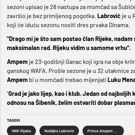
sezoni upisao je 28 nastupa za momčad sa Šubiće
završio je bez primljenog pogotka.
Labrović
je u
koji će iduću sezonu nositi dres prvaka Dinama.
"Drago mi je što sam postao član Rijeke, nadam 
maksimalan rad. Rijeku vidim u samome vrhu".
Ampem
je 23-godišnji Ganac koji igra na obje kril
ganskog WAFA. Prošle sezone je u 32 utakmice zabi
Ampem
bi u momčadi trebao mijenjati
Luku Mena
"
Grad je jako lijep, kao i klub. Jedan od najboljih
odnosu na Šibenik, želim ostvariti dobar plasma
TAGOVI
HNK Rijeka
Nediljko Labrović
Prince Ampem Obeng