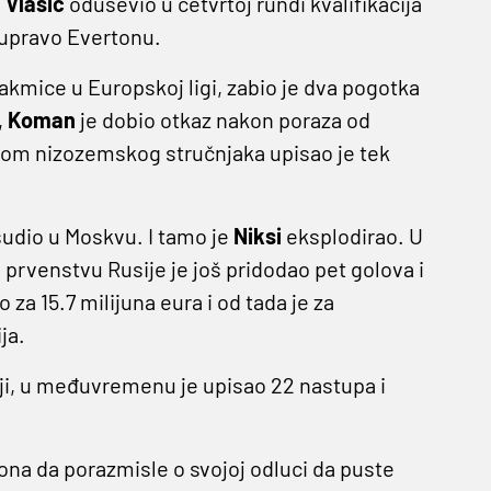
e
Vlašić
oduševio u četvrtoj rundi kvalifikacija
 upravo Evertonu.
akmice u Europskoj ligi, zabio je dva pogotka
,
Koman
je dobio otkaz nakon poraza od
kom nizozemskog stručnjaka upisao je tek
udio u Moskvu. I tamo je
Niksi
eksplodirao. U
a u prvenstvu Rusije je još pridodao pet golova i
 za 15.7 milijuna eura i od tada je za
ja.
iji, u međuvremenu je upisao 22 nastupa i
tona da porazmisle o svojoj odluci da puste