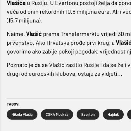
Vlašića
u Rusiju. U Evertonu postoji želja da po
veća od onih rekordnih 10.8 milijuna eura. Ali i ve
(15.7 milijuna).
Naime,
Vlašić
prema Transfermarktu vrijedi 30 mil
prvenstvo. Ako Hrvatska prođe prvi krug, a
Vlaši
govorimo ako zabije pokoji pogodak, vrijednost nj
Poznato je da se Vlašić zasitio Rusije i da se želi vr
drugi od europskih klubova, ostaje za vidjeti...
TAGOVI
Nikola Vlašić
CSKA Moskva
Everton
Hajduk