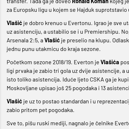
transfer. Tada ga je doveo
Ronald Koman
kojeg j
za Europsku ligu u kojem se Hajduk suprotstavio
Vlašić
je dobro krenuo u Evertonu. Igrao je sve ut
uz asistenciju, a ustabilio se i u Premiershipu. No
Arsenala 2:5, a
Vlašić
je preselio na klupu. Odlas
jednu punu utakmicu do kraja sezone.
Početkom sezone 2018/19. Everton je
Vlašića
pos
ligi prvaka je zabio tri gola uz dvije asistencije, 
isto toliko asistencija. Iduće ljeto CSKA ga je kupio
Moskovljane upisao još 25 pogodaka i 13 asistenci
Vlašić
je uz to postao standardan i u reprezentac
zabio pritom pet pogodaka.
Sve to, pišu ruski mediji, nagnalo je čelnike Ever