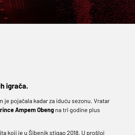
h igrača.
m je pojačala kadar za iduću sezonu. Vratar
rince Ampem Obeng
na tri godine plus
ta koji je u Šibenik stigao 2018. U prošloj