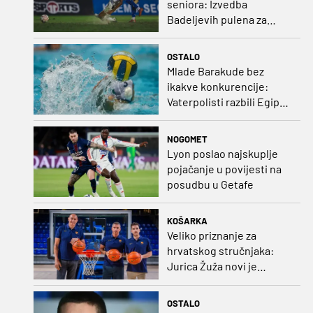
seniora: Izvedba
Badeljevih pulena za
čistu peticu protiv
Bruggea!
OSTALO
Mlade Barakude bez
ikakve konkurencije:
Vaterpolisti razbili Egipat
za polufinale SP-a!
NOGOMET
Lyon poslao najskuplje
pojačanje u povijesti na
posudbu u Getafe
KOŠARKA
Veliko priznanje za
hrvatskog stručnjaka:
Jurica Žuža novi je
pomoćni trener
Barcelone!
OSTALO