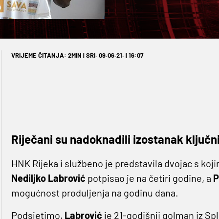
VRIJEME ČITANJA: 2MIN | SRI. 09.06.21. | 16:07
Riječani su nadoknadili izostanak ključni
HNK Rijeka i službeno je predstavila dvojac s koji
Nediljko Labrović
potpisao je na četiri godine, a
P
mogućnost produljenja na godinu dana.
Podsjetimo,
Labrović
je 21-godišnji golman iz Spli