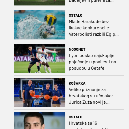
čistu peticu protiv
Bruggea!
OSTALO
Mlade Barakude bez
ikakve konkurencije:
Vaterpolisti razbili Egipat
za polufinale SP-a!
NOGOMET
Lyon poslao najskuplje
pojačanje u povijesti na
posudbu u Getafe
KOŠARKA
Veliko priznanje za
hrvatskog stručnjaka:
Jurica Žuža novi je
pomoćni trener
Barcelone!
OSTALO
Hrvatska sa 16