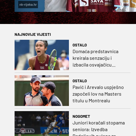
nk-rijeka.hr
NAJNOVIJE VIJESTI
OSTALO
Domaća predstavnica
kreirala senzaciju i
izbacila osvajačicu
Roland Garrosa
OSTALO
Pavić i Arevalo uspješno
započeli lov na Masters
titulu u Montrealu
NOGOMET
Juniori koračali stopama
seniora: Izvedba
Badeljevih pulena za