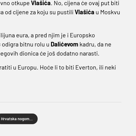
novno otkupe
Vlašića
. No, cijena će ovaj put biti
ća od cijene za koju su pustili
Vlašića
u Moskvu
ijuna eura, a pred njim je i Europsko
ć
odigra bitnu rolu u
Dalićevom
kadru, da ne
egovih dionica će još dodatno narasti.
atiti u Europu. Hoće li to biti Everton, ili neki
Hrvatska nogometna reprezentacija