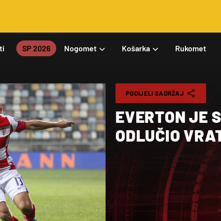
ti
SP 2026
Nogomet
Košarka
Rukomet
PODIJELI SADRŽAJ
EVERTON JE S
ODLUČIO VRAT