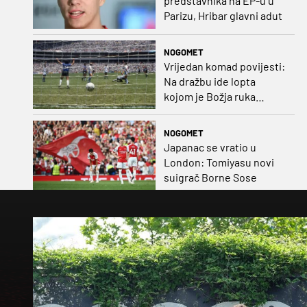
predstavnika na EP-u u
Parizu, Hribar glavni adut
NOGOMET
Vrijedan komad povijesti:
Na dražbu ide lopta
kojom je Božja ruka
postigla gol
NOGOMET
Japanac se vratio u
London: Tomiyasu novi
suigrač Borne Sose