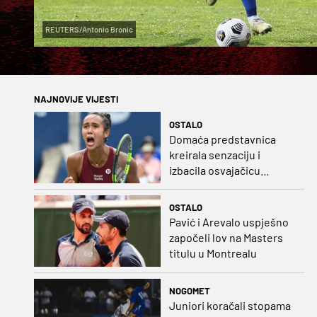
REUTERS/Antonio Bronic
NAJNOVIJE VIJESTI
OSTALO
Domaća predstavnica
kreirala senzaciju i
izbacila osvajačicu
Roland Garrosa
OSTALO
Pavić i Arevalo uspješno
započeli lov na Masters
titulu u Montrealu
NOGOMET
Juniori koračali stopama