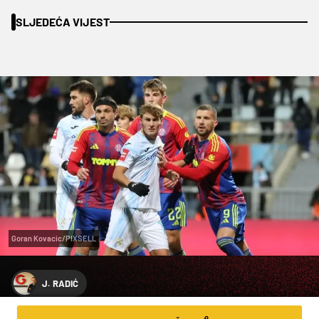
SLJEDEĆA VIJEST
Goran Kovacic/PIXSELL
J. RADIĆ
U DEBAKLU SE OKRENUO 'MOMENTUM',