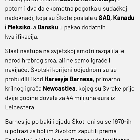
potom i dva dalekometna pogotka u sudačkoj
nadoknadi, koja su Škote poslala u
SAD, Kanadu
i Meksiko
, a
Dansku
u pakao dodatnih
kvalifikacija.
Slast nastupa na svjetskoj smotri razgalila je
narod hrabrog srca, ali ne samo igrače i
navijače. Škotski korijeni odjednom su se
probudili i kod
Harveyja Barnesa
, primarno
krilnog igrača
Newcastlea
, kojeg su Svrake prije
dvije godine dovele za 44 milijuna eura iz
Leicestera.
Barnes je po baki i djedu Škot, oni su se 1970-ih
u potrazi za boljim životom zaputili prema
Engleskoj, a iako je sam Barnes vrlo kvalitetan