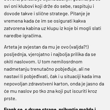
svi oni klubovi koji drže do sebe, raspituju i
dovode takve i slične stratege. Pitanje je
vremena kada će im se osigurati kakva
zatvorena kabina uz klupu iz koje bi mogli slati
naredbe igračima.
Arteta je svjestan da mu je ovo (valjda?!)
posljednja, vjerojatno i najbolja prilika da se
okiti naslovom. U tom nemilosrdnom
nadmetanju trenutačno pobjeđuje, ali ne
nastavi li pobjeđivati, čak i u situaciji kada ima
nepovoljan zdravstveni karton, onda je jasno da
će mu naslov po tko zna koji put iscuriti kroz
prste.
Frank se, s druge strane, prihvatio možda i