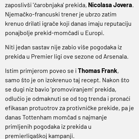
zaposlivši 'čarobnjaka' prekida,
Nicolasa Jovera
.
Njemačko-francuski trener je ubrzo zatim
krenuo drilati igrače koji danas imaju reputaciju
ponajbolje prekid-momčadi u Europi.
Niti jedan sastav nije zabio više pogodaka iz
prekida u Premier ligi ove sezone od Arsenala.
Istim primjerom poveo se i
Thomas Frank
,
samo što je on izokrenuo taj recept. Nakon što
se dugi niz bavio 'promoviranjem' prekida,
odlučio je odmaknuti se od tog trenda i pronaći
efikasan protuotrov za protivničke prekide, pa je
danas Tottenham momčad s najmanje
primljenih pogodaka iz prekida u
premierligaškoj kampanji.