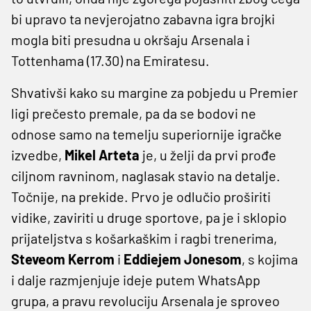
bi upravo ta nevjerojatno zabavna igra brojki
mogla biti presudna u okršaju Arsenala i
Tottenhama (17.30) na Emiratesu.
Shvativši kako su margine za pobjedu u Premier
ligi prečesto premale, pa da se bodovi ne
odnose samo na temelju superiornije igračke
izvedbe,
Mikel Arteta
je, u želji da prvi prođe
ciljnom ravninom, naglasak stavio na detalje.
Točnije, na prekide. Prvo je odlučio proširiti
vidike, zaviriti u druge sportove, pa je i sklopio
prijateljstva s košarkaškim i ragbi trenerima,
Steveom Kerrom
i
Eddiejem Jonesom
, s kojima
i dalje razmjenjuje ideje putem WhatsApp
grupa, a pravu revoluciju Arsenala je sproveo