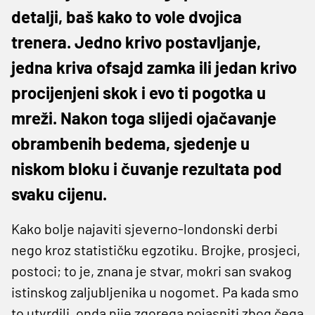
detalji, baš kako to vole dvojica
trenera. Jedno krivo postavljanje,
jedna kriva ofsajd zamka ili jedan krivo
procijenjeni skok i evo ti pogotka u
mreži. Nakon toga slijedi ojačavanje
obrambenih bedema, sjedenje u
niskom bloku i čuvanje rezultata pod
svaku cijenu.
Kako bolje najaviti sjeverno-londonski derbi
nego kroz statističku egzotiku. Brojke, prosjeci,
postoci; to je, znana je stvar, mokri san svakog
istinskog zaljubljenika u nogomet. Pa kada smo
to utvrdili, onda nije zgorega pojasniti zbog čega