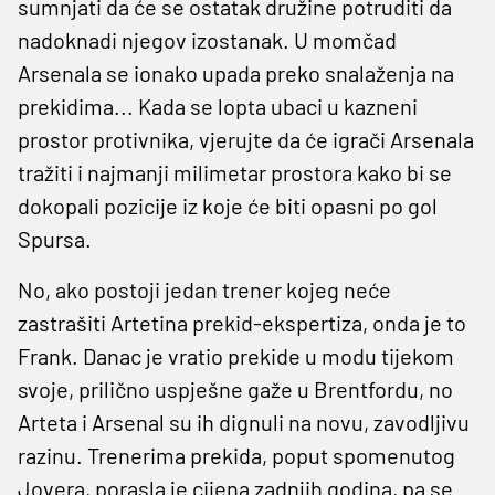
sumnjati da će se ostatak družine potruditi da
nadoknadi njegov izostanak. U momčad
Arsenala se ionako upada preko snalaženja na
prekidima... Kada se lopta ubaci u kazneni
prostor protivnika, vjerujte da će igrači Arsenala
tražiti i najmanji milimetar prostora kako bi se
dokopali pozicije iz koje će biti opasni po gol
Spursa.
No, ako postoji jedan trener kojeg neće
zastrašiti Artetina prekid-ekspertiza, onda je to
Frank. Danac je vratio prekide u modu tijekom
svoje, prilično uspješne gaže u Brentfordu, no
Arteta i Arsenal su ih dignuli na novu, zavodljivu
razinu. Trenerima prekida, poput spomenutog
Jovera, porasla je cijena zadnjih godina, pa se