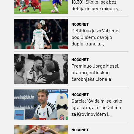
18.30): Skoko ipak bez
debija od prve minute,
gosti promijenili
napadača u odnosu na
NOGOMET
prvo kolo
Debitirao je za Vatrene
pod Olićem, osvojio
duplu krunu u
Rumunjskoj pa preselio
na Cipar
NOGOMET
Preminuo Jorge Messi,
otac argentinskog
čarobnjaka Lionela
NOGOMET
Garcia: "Sviđa mi se kako
igra Istra, a mi ne žalimo
za Krovinovićem i
Guillamonom. Selahi?
Nismo u kontaktu"
NOGOMET