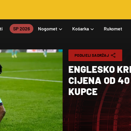
ti
SP 2026
Nogomet
Košarka
Rukomet
PODIJELI SADRŽAJ
ENGLESKO KRI
CIJENA OD 40
KUPCE