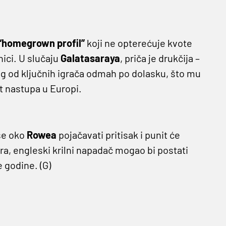
“homegrown profil”
koji ne opterećuje kvote
nici. U slučaju
Galatasaraya
, priča je drukčija –
g od ključnih igrača odmah po dolasku, što mu
t nastupa u Europi.
 se oko
Rowea
pojačavati pritisak i punit će
ra, engleski krilni napadač mogao bi postati
e godine. (G)