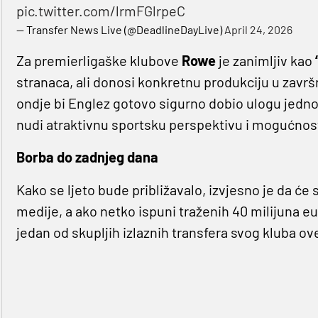
pic.twitter.com/lrmFGlrpeC
— Transfer News Live (@DeadlineDayLive)
April 24, 2026
Za premierligaške klubove
Rowe
je zanimljiv kao
stranaca, ali donosi konkretnu produkciju u završ
ondje bi Englez gotovo sigurno dobio ulogu jedno
nudi atraktivnu sportsku perspektivu i mogućnos
Borba do zadnjeg dana
Kako se ljeto bude približavalo, izvjesno je da će
medije, a ako netko ispuni traženih 40 milijuna eu
jedan od skupljih izlaznih transfera svog kluba ov