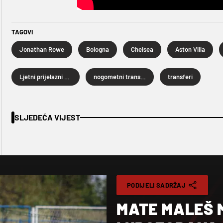
TAGOVI
Jonathan Rowe
Bologna
Chelsea
Aston Villa
Ljetni prijelazni rok 2026.
nogometni transferi
transferi
SLJEDEĆA VIJEST
PODIJELI SADRŽAJ
MATE MALEŠ 