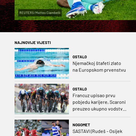
REUTERS/Matteo Ciambelli
NAJNOVIJE VIJESTI
OSTALO
Njemačkoj štafeti zlato
na Europskom prvenstvu
OSTALO
Francuz upisao prvu
pobjedu karijere, Scaroni
preuzeo ukupno vodstvo
u Poljskoj
NOGOMET
SASTAVI (Rudeš - Osijek