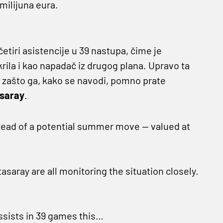
milijuna eura.
tiri asistencije u 39 nastupa, čime je
krila i kao napadač iz drugog plana. Upravo ta
je zašto ga, kako se navodi, pomno prate
saray
.
ahead of a potential summer move — valued at
saray are all monitoring the situation closely.
sists in 39 games this…