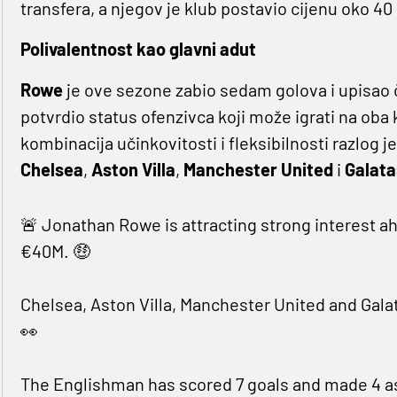
transfera, a njegov je klub postavio cijenu oko 40 
Polivalentnost kao glavni adut
Rowe
je ove sezone zabio sedam golova i upisao če
potvrdio status ofenzivca koji može igrati na oba 
kombinacija učinkovitosti i fleksibilnosti razlog 
Chelsea
,
Aston Villa
,
Manchester United
i
Galata
🚨 Jonathan Rowe is attracting strong interest 
€40M. 🤑
Chelsea, Aston Villa, Manchester United and Galata
👀
The Englishman has scored 7 goals and made 4 as