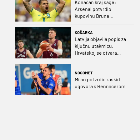
Konačan kraj sage:
Arsenal potvrdio
kupovinu Brune
Guimaraesa
KOŠARKA
Latvija objavila popis za
ključnu utakmicu,
Hrvatskoj se otvara
velika prilika
NOGOMET
Milan potvrdio raskid
ugovora s Bennacerom