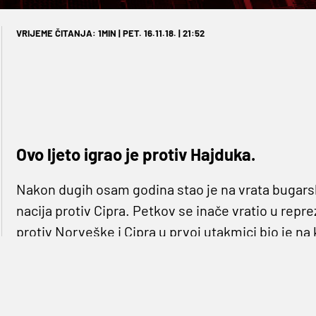
VRIJEME ČITANJA: 1MIN | PET. 16.11.18. | 21:52
Ovo ljeto igrao je protiv Hajduka.
Nakon dugih osam godina stao je na vrata bugar
nacija protiv Cipra. Petkov se inače vratio u repre
protiv Norveške i Cipra u prvoj utakmici bio je na 
njegova momčad bori se za prvo mjesto grupe s
Petkov je posljednji put za reprezentaciju branio j
godišnjak. Ozbiljnu karijeru počeo je baš u Slaviji 