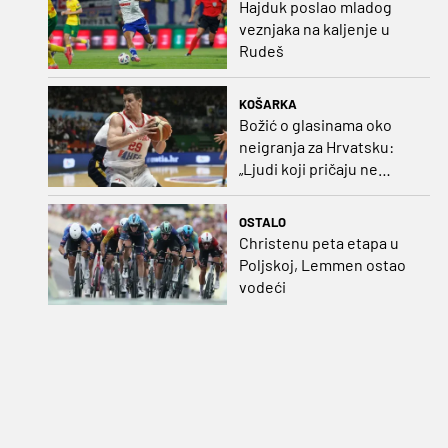
Hajduk poslao mladog
veznjaka na kaljenje u
Rudeš
KOŠARKA
Božić o glasinama oko
neigranja za Hrvatsku:
„Ljudi koji pričaju ne
plaćaju mi račune, ne
osvrćem se komentare
OSTALO
dušebrižnika“
Christenu peta etapa u
Poljskoj, Lemmen ostao
vodeći