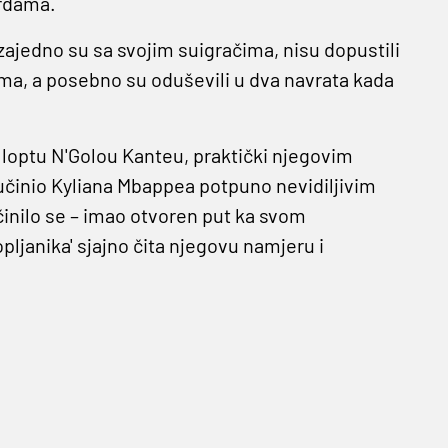
erdama.
zajedno su sa svojim suigračima, nisu dopustili
ima, a posebno su oduševili u dva navrata kada
loptu N'Golou Kanteu, praktički njegovim
učinio Kyliana Mbappea potpuno nevidiljivim
inilo se – imao otvoren put ka svom
opljanika' sjajno čita njegovu namjeru i