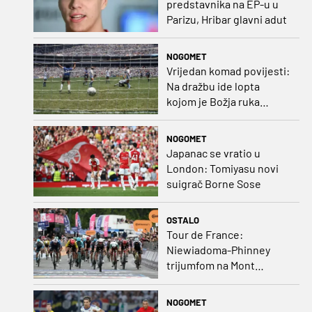
predstavnika na EP-u u
Parizu, Hribar glavni adut
NOGOMET
Vrijedan komad povijesti:
Na dražbu ide lopta
kojom je Božja ruka
postigla gol
NOGOMET
Japanac se vratio u
London: Tomiyasu novi
suigrač Borne Sose
OSTALO
Tour de France:
Niewiadoma-Phinney
trijumfom na Mont
Ventoux preuzela žutu
majicu
NOGOMET