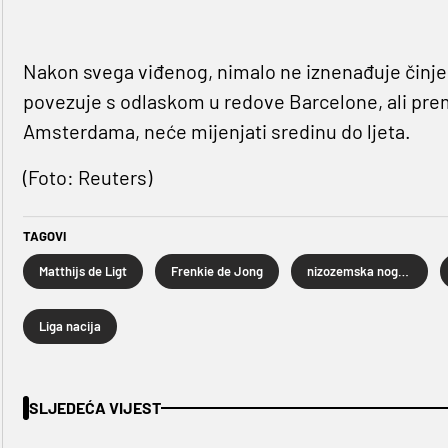
Nakon svega viđenog, nimalo ne iznenađuje činje
povezuje s odlaskom u redove Barcelone, ali pre
Amsterdama, neće mijenjati sredinu do ljeta.
(Foto: Reuters)
TAGOVI
Matthijs de Ligt
Frenkie de Jong
nizozemska nogometna reprezentacija
Liga nacija
SLJEDEĆA VIJEST