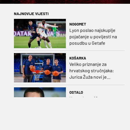
NAJNOVIJE VIJESTI
NOGOMET
Lyon poslao najskuplje
pojačanje u povijesti na
posudbu u Getafe
KOŠARKA
Veliko priznanje za
hrvatskog stručnjaka:
Jurica Žuža novi je
pomoćni trener
Barcelone!
OSTALO
Hrvatska sa 16
predstavnika na EP-u u
Parizu, Hribar glavni adut
NOGOMET