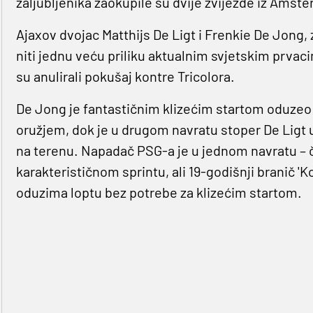
zaljubljenika zaokupile su dvije zvijezde iz Amst
Ajaxov dvojac Matthijs De Ligt i Frenkie De Jong, 
niti jednu veću priliku aktualnim svjetskim prvac
su anulirali pokušaj kontre Tricolora.
De Jong je fantastičnim klizećim startom oduzeo 
oružjem, dok je u drugom navratu stoper De Ligt 
na terenu. Napadač PSG-a je u jednom navratu – č
karakterističnom sprintu, ali 19-godišnji branič 'K
oduzima loptu bez potrebe za klizećim startom.