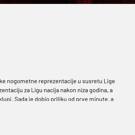
ske nogometne reprezentacije u susretu Lige
zentaciju za Ligu nacija nakon niza godina, a
klupi. Sada je dobio priliku od prve minute, a
 Norveškom.
oš 2010. godine, a debitirao je 1998. kao 22-
gdje je i danas, a branio je čak deset godina za