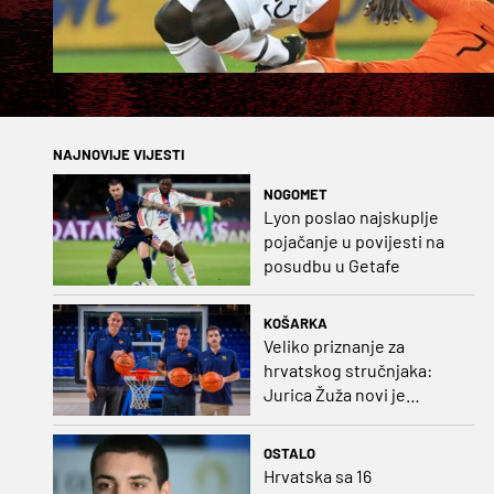
NAJNOVIJE VIJESTI
NOGOMET
Lyon poslao najskuplje
pojačanje u povijesti na
posudbu u Getafe
KOŠARKA
Veliko priznanje za
hrvatskog stručnjaka:
Jurica Žuža novi je
pomoćni trener
Barcelone!
OSTALO
Hrvatska sa 16