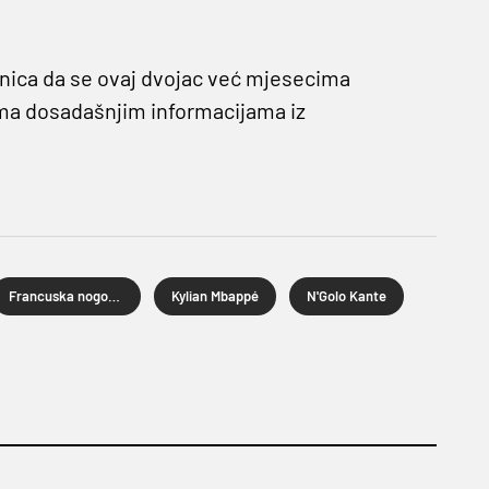
nica da se ovaj dvojac već mjesecima
ma dosadašnjim informacijama iz
Francuska nogometna reprezentacija
Kylian Mbappé
N'Golo Kante