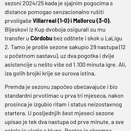
sezoni 2024/25 kada je sjajnim pogocima s
distance pomogao senzacionalno rušiti
prvoligaše
Villarreal (1-0) i Mallorcu (3-0).
Bljeskovi iz Kup dvoboja osigurali su mu
transfer u
Córdobu
bez odštete i skok u LaLigu
2. Tamo je prošle sezone sakupio 29 nastupa (12
u početnom sastavu), uz dva pogotka i dvije
asistencije u nešto više od 1.100 minuta igre. Ali,
iza golih brojki krije se surova istina.
Premda je sezonu započeo obećavajuće i bio
standardni prvotimac u prva tri mjeseca, nakon
prosinca je izgubio ritam i status neizostavnog
startera. U posljednjih šest mjeseci sezone
upisao je tek dva nastupa od prve minute, a sve
ostalo je ulazio s klupe. Postao je skromna