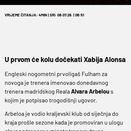
VRIJEME ČITANJA: 4MIN | SRI. 08.07.26. | 08:51
U prvom će kolu dočekati Xabija Alonsa
Engleski nogometni prvoligaš Fulham za
novoga je trenera imenovao donedavnog
trenera madridskog Reala
Alvara Arbelou
s
kojim je potpisao trogodišnji ugovor.
Arbeloa je vodio kraljevski klub od siječnja do
kraja prošle sezone kada je promoviran u ulogu
glavnog trenera s mjesta trenera druge