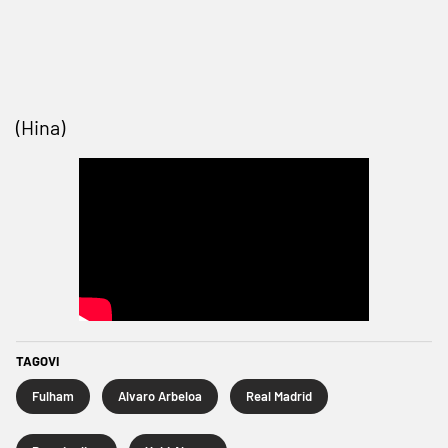
(Hina)
TAGOVI
Fulham
Alvaro Arbeloa
Real Madrid