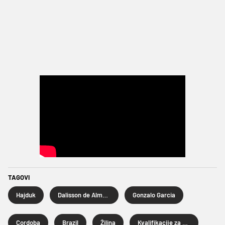
TAGOVI
Hajduk
Dalisson de Almeida
Gonzalo Garcia
Cordoba
Brazil
Žilina
Kvalifikacije za Europsku ligu