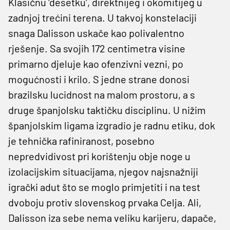
Klasičnu 'desetku', direktnijeg i okomitijeg u
zadnjoj trećini terena. U takvoj konstelaciji
snaga Dalisson uskače kao polivalentno
rješenje. Sa svojih 172 centimetra visine
primarno djeluje kao ofenzivni vezni, po
mogućnosti i krilo. S jedne strane donosi
brazilsku lucidnost na malom prostoru, a s
druge španjolsku taktičku disciplinu. U nižim
španjolskim ligama izgradio je radnu etiku, dok
je tehnička rafiniranost, posebno
nepredvidivost pri korištenju obje noge u
izolacijskim situacijama, njegov najsnažniji
igrački adut što se moglo primjetiti i na test
dvoboju protiv slovenskog prvaka Celja. Ali,
Dalisson iza sebe nema veliku karijeru, dapače,