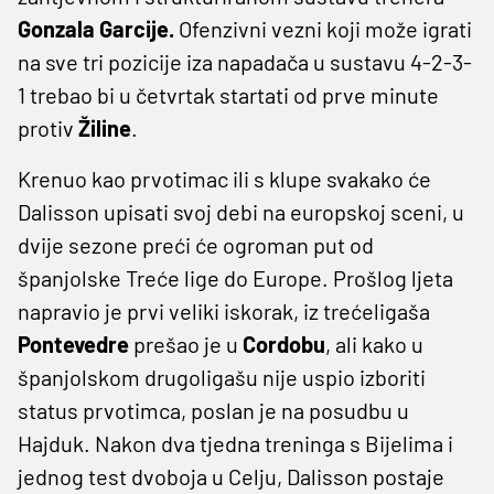
Gonzala Garcije.
Ofenzivni vezni koji može igrati
na sve tri pozicije iza napadača u sustavu 4-2-3-
1 trebao bi u četvrtak startati od prve minute
protiv
Žiline
.
Krenuo kao prvotimac ili s klupe svakako će
Dalisson upisati svoj debi na europskoj sceni, u
dvije sezone preći će ogroman put od
španjolske Treće lige do Europe. Prošlog ljeta
napravio je prvi veliki iskorak, iz trećeligaša
Pontevedre
prešao je u
Cordobu
, ali kako u
španjolskom drugoligašu nije uspio izboriti
status prvotimca, poslan je na posudbu u
Hajduk. Nakon dva tjedna treninga s Bijelima i
jednog test dvoboja u Celju, Dalisson postaje