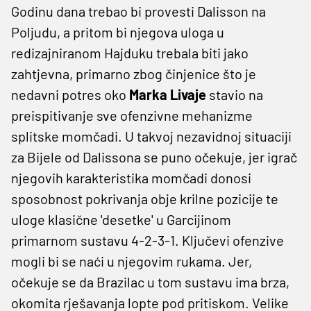
Godinu dana trebao bi provesti Dalisson na
Poljudu, a pritom bi njegova uloga u
redizajniranom Hajduku trebala biti jako
zahtjevna, primarno zbog činjenice što je
nedavni potres oko
Marka Livaje
stavio na
preispitivanje sve ofenzivne mehanizme
splitske momčadi. U takvoj nezavidnoj situaciji
za Bijele od Dalissona se puno očekuje, jer igrač
njegovih karakteristika momčadi donosi
sposobnost pokrivanja obje krilne pozicije te
uloge klasične 'desetke' u Garcijinom
primarnom sustavu 4-2-3-1. Ključevi ofenzive
mogli bi se naći u njegovim rukama. Jer,
očekuje se da Brazilac u tom sustavu ima brza,
okomita rješavanja lopte pod pritiskom. Velike