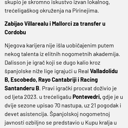
skupio je skromno iskustvo izvan lokalnog,
trećeligaškog okruženja na Pirinejima.
Zabijao Villarealu i Mallorci za transfer u
Cordobu
Njegova karijera nije išla uobičajenim putem
nekog talenta iz elitnih nogometnih akademija.
Dalisson je igrač koji se dugo kalio kroz
španjolske niže lige igrajući u Real
Valladolidu
B, Escobedo, Rayo Cantabriji i Racing
Santanderu B
. Pravi igrački procvat doživio je
od ljeta 2023. u trećeligašu
Pontevedri,
gdje je u
dvije sezone upisao 70 nastupa, uz 21 pogodak i
devet asistencija. Španjolskoj nogometnoj
javnosti ozbiljno se predstavio u Kupu kralja u