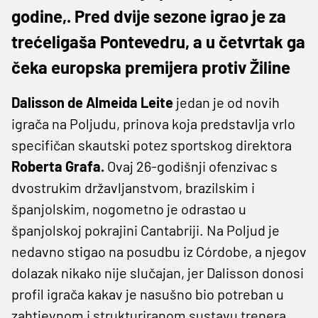
godine,. Pred dvije sezone igrao je za
trećeligaša Pontevedru, a u četvrtak ga
čeka europska premijera protiv Žiline
Dalisson de Almeida Leite
jedan je od novih
igrača na Poljudu, prinova koja predstavlja vrlo
specifičan skautski potez sportskog direktora
Roberta Grafa.
Ovaj 26-godišnji ofenzivac s
dvostrukim državljanstvom, brazilskim i
španjolskim, nogometno je odrastao u
španjolskoj pokrajini Cantabriji. Na Poljud je
nedavno stigao na posudbu iz Córdobe, a njegov
dolazak nikako nije slučajan, jer Dalisson donosi
profil igrača kakav je nasušno bio potreban u
zahtjevnom i strukturiranom sustavu trenera