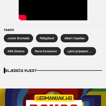
TAGOVI
Junior Brumado
Midtjylland
Albert Capellas
GNK Dinamo
Mario Kovačević
Ljetni prijelazni rok 2026.
SLJEDEĆA VIJEST