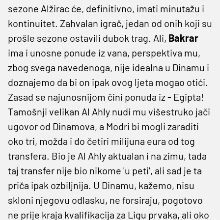
sezone Alžirac će, definitivno, imati minutažu i
kontinuitet. Zahvalan igrač, jedan od onih koji su
prošle sezone ostavili dubok trag. Ali,
Bakrar
ima i unosne ponude iz vana, perspektiva mu,
zbog svega navedenoga, nije idealna u Dinamu i
doznajemo da bi on ipak ovog ljeta mogao otići.
Zasad se najunosnijom čini ponuda iz - Egipta!
Tamošnji velikan Al Ahly nudi mu višestruko jači
ugovor od Dinamova, a Modri bi mogli zaraditi
oko tri, možda i do četiri milijuna eura od tog
transfera. Bio je Al Ahly aktualan i na zimu, tada
taj transfer nije bio nikome 'u peti', ali sad je ta
priča ipak ozbiljnija. U Dinamu, kažemo, nisu
skloni njegovu odlasku, ne forsiraju, pogotovo
ne prije kraja kvalifikacija za Ligu prvaka, ali oko