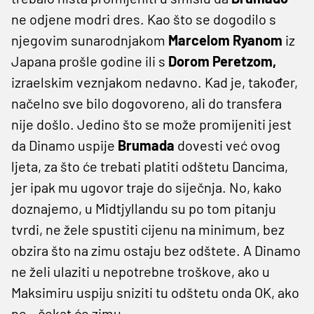
ne odjene modri dres. Kao što se dogodilo s
njegovim sunarodnjakom
Marcelom Ryanom
iz
Japana prošle godine ili s
Dorom Peretzom,
izraelskim veznjakom nedavno. Kad je, također,
načelno sve bilo dogovoreno, ali do transfera
nije došlo. Jedino što se može promijeniti jest
da Dinamo uspije
Brumada
dovesti već ovog
ljeta, za što će trebati platiti odštetu Dancima,
jer ipak mu ugovor traje do siječnja. No, kako
doznajemo, u Midtjyllandu su po tom pitanju
tvrdi, ne žele spustiti cijenu na minimum, bez
obzira što na zimu ostaju bez odštete. A Dinamo
ne želi ulaziti u nepotrebne troškove, ako u
Maksimiru uspiju sniziti tu odštetu onda OK, ako
ne - čekat će zimu.