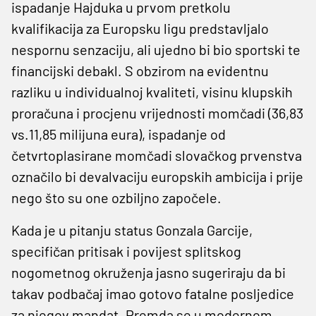
ispadanje Hajduka u prvom pretkolu
kvalifikacija za Europsku ligu predstavljalo
nespornu senzaciju, ali ujedno bi bio sportski te
financijski debakl. S obzirom na evidentnu
razliku u individualnoj kvaliteti, visinu klupskih
proračuna i procjenu vrijednosti momčadi (36,83
vs.11,85 milijuna eura), ispadanje od
četvrtoplasirane momčadi slovačkog prvenstva
označilo bi devalvaciju europskih ambicija i prije
nego što su one ozbiljno započele.
Kada je u pitanju status Gonzala Garcije,
specifičan pritisak i povijest splitskog
nogometnog okruženja jasno sugeriraju da bi
takav podbačaj imao gotovo fatalne posljedice
za njegov mandat. Premda se u modernom