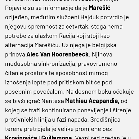
Pojavile su se informacije da je
Marešić
ozljeđen, međutim službeni Hajduk potvrdio je
njegovu spremnost za četvrtak, stoga nema
potrebe za ulaskom Racija koji stoji kao
alternacija Marešiću. Uz njega je belgijska
prinova
Alec Van Hoorenbeeck
. Njihova
međusobna sinkronizacija, pravovremeno
čitanje prostora te sposobnost mirnog
iznošenja lopte pod pritiskom bit će pod
posebnim povećalom. Na desnom boku očekuje
se bivši igrač Nantesa
Mathieu Acapandie,
od
kojeg se traži kontinuirano ponavljenje i širenje
protivničkih linija u fazi napada. Središnjica
terena pretrpjela je velike promjene bez
Krovinovića
i
Guillamona
. Vezni red predan je u