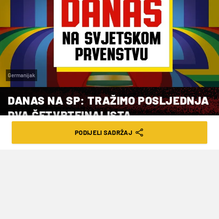
Germanijak
DANAS NA SP: TRAŽIMO POSLJEDNJA
DVA ČETVRTFINALISTA
PODIJELI SADRŽAJ
VRIJEME ČITANJA: 4MIN | UTO. 07.07.26. | 08:01