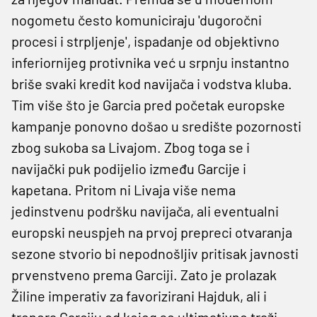
nogometu često komuniciraju 'dugoročni
procesi i strpljenje', ispadanje od objektivno
inferiornijeg protivnika već u srpnju instantno
briše svaki kredit kod navijača i vodstva kluba.
Tim više što je Garcia pred početak europske
kampanje ponovno došao u središte pozornosti
zbog sukoba sa Livajom. Zbog toga se i
navijački puk podijelio između Garcije i
kapetana. Pritom ni Livaja više nema
jedinstvenu podršku navijača, ali eventualni
europski neuspjeh na prvoj prepreci otvaranja
sezone stvorio bi nepodnošljiv pritisak javnosti
prvenstveno prema Garciji. Zato je prolazak
Žiline imperativ za favorizirani Hajduk, ali i
trenera Garciju od kojeg se ultimativno traži