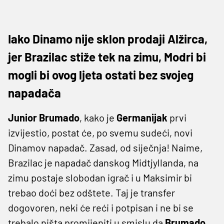
Iako Dinamo nije sklon prodaji Alžirca,
jer Brazilac stiže tek na zimu, Modri bi
mogli bi ovog ljeta ostati bez svojeg
napadača
Junior Brumado
, kako je
Germanijak
prvi
izvijestio, postat će, po svemu sudeći, novi
Dinamov napadač. Zasad, od siječnja! Naime,
Brazilac je napadač danskog Midtjyllanda, na
zimu postaje slobodan igrač i u Maksimir bi
trebao doći bez odštete. Taj je transfer
dogovoren, neki će reći i potpisan i ne bi se
trebalo ništa promijeniti u smislu da
Brumado