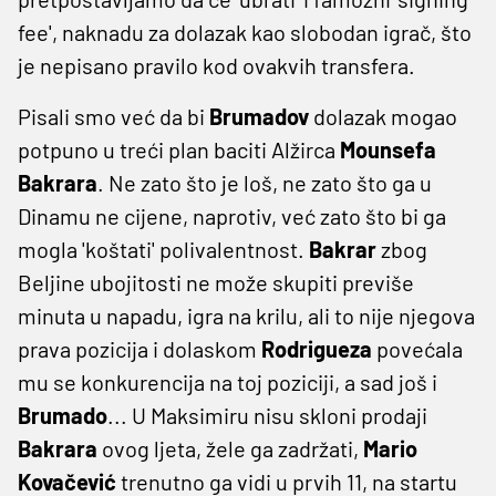
fee', naknadu za dolazak kao slobodan igrač, što
je nepisano pravilo kod ovakvih transfera.
Pisali smo već da bi
Brumadov
dolazak mogao
potpuno u treći plan baciti Alžirca
Mounsefa
Bakrara
. Ne zato što je loš, ne zato što ga u
Dinamu ne cijene, naprotiv, već zato što bi ga
mogla 'koštati' polivalentnost.
Bakrar
zbog
Beljine ubojitosti ne može skupiti previše
minuta u napadu, igra na krilu, ali to nije njegova
prava pozicija i dolaskom
Rodrigueza
povećala
mu se konkurencija na toj poziciji, a sad još i
Brumado
... U Maksimiru nisu skloni prodaji
Bakrara
ovog ljeta, žele ga zadržati,
Mario
Kovačević
trenutno ga vidi u prvih 11, na startu