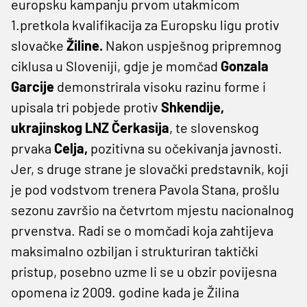
europsku kampanju prvom utakmicom
1.pretkola kvalifikacija za Europsku ligu protiv
slovačke
Žiline.
Nakon uspješnog pripremnog
ciklusa u Sloveniji, gdje je momčad
Gonzala
Garcije
demonstrirala visoku razinu forme i
upisala tri pobjede protiv
Shkendije,
ukrajinskog LNZ Čerkasija
, te slovenskog
prvaka
Celja,
pozitivna su očekivanja javnosti.
Jer, s druge strane je slovački predstavnik, koji
je pod vodstvom trenera Pavola Stana, prošlu
sezonu završio na četvrtom mjestu nacionalnog
prvenstva. Radi se o momčadi koja zahtijeva
maksimalno ozbiljan i strukturiran taktički
pristup, posebno uzme li se u obzir povijesna
opomena iz 2009. godine kada je Žilina