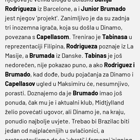
Rodrigueza
iz Barcelone, a i
Junior Brumado
jest njegov 'projekt'. Zanimljivo je da su zadnja
tri inozemna igrača, koja su došla u Dinamo,
povezana s
Capellasom
. Trenirao je
Tabinasa
u
reprezentaciji Filipina,
Rodrigueza
poznaje iz La
Masije, a
Brumada
iz Danske.
Tabinas
je još
nedorečen, nije pokazao puno, a ako
Rodriguez i
Brumado
, kad dođe, budu pojačanja za Dinamo i
Capellasov
ugled u Maksimiru će, nesumnjivo,
porasti. Doznajemo da je
Brumado
imao još
ponuda, čak mu je i aktualni klub, Midtjylland
želio povećati ugovor, ali Dinamo je, na kraju,
ponudio najbolje uvjete. Trebao bi Brazilac biti
jedan od najplaćenijih u svlačionici, a
pretpostavljamo da će 'ubrati' i famozni 'signing