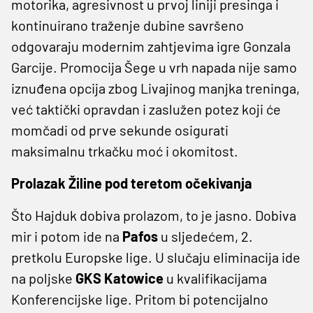
motorika, agresivnost u prvoj liniji presinga i
kontinuirano traženje dubine savršeno
odgovaraju modernim zahtjevima igre Gonzala
Garcije. Promocija Šege u vrh napada nije samo
iznuđena opcija zbog Livajinog manjka treninga,
već taktički opravdan i zaslužen potez koji će
momčadi od prve sekunde osigurati
maksimalnu trkačku moć i okomitost.
Prolazak Žiline pod teretom očekivanja
Što Hajduk dobiva prolazom, to je jasno. Dobiva
mir i potom ide na
Pafos
u sljedećem, 2.
pretkolu Europske lige. U slučaju eliminacija ide
na poljske
GKS Katowice
u kvalifikacijama
Konferencijske lige. Pritom bi potencijalno