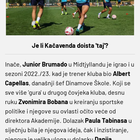
Je li Kačavenda doista 'taj'?
Inače,
Junior Brumado
u Midtjyllandu je igrao i u
sezoni 2022./23. kad je trener kluba bio
Albert
Capellas
, današnji šef Dinamove Škole. Koji se
sve više 'gura' u drugog čovjeka kluba, desnu
ruku
Zvonimira Bobana
u kreiranju sportske
politike i njegove su ovlasti očito veće od
direktora Akademije. Dolazak
Paula Tabinasa
u
siječnju bila je njegova ideja, čak i inzistiranje,
njegova je velika uloga u dolasku
Danija