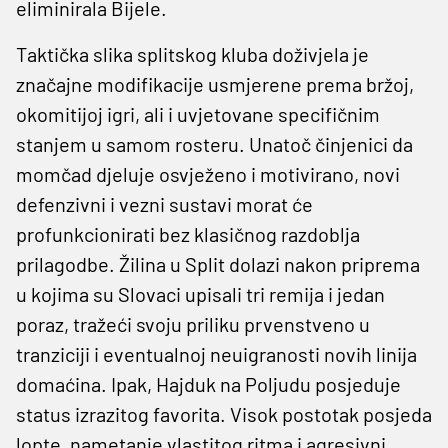
eliminirala Bijele.
Taktička slika splitskog kluba doživjela je
značajne modifikacije usmjerene prema bržoj,
okomitijoj igri, ali i uvjetovane specifičnim
stanjem u samom rosteru. Unatoč činjenici da
momčad djeluje osvježeno i motivirano, novi
defenzivni i vezni sustavi morat će
profunkcionirati bez klasičnog razdoblja
prilagodbe. Žilina u Split dolazi nakon priprema
u kojima su Slovaci upisali tri remija i jedan
poraz, tražeći svoju priliku prvenstveno u
tranziciji i eventualnoj neuigranosti novih linija
domaćina. Ipak, Hajduk na Poljudu posjeduje
status izrazitog favorita. Visok postotak posjeda
lopte, nametanje vlastitog ritma i agresivni