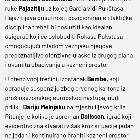
ruke
Pajazitiju
uz kojeg Garcia vidi Pukštasa.
Pajazitijeva prisutnost, pozicioniranje i taktička
disciplina trebali bi poslužiti kao idealan
osigurač koji će osloboditi Rokasa Pukštasa
omogućujući mladom veznjaku njegove
prepoznatljive ofenzivne ulaske iz drugog plana
i okomita ubacivanja u kazneni prostor.
U ofenzivnoj trećini, izostanak
Bambe
, koji
odrađuje suspenziju zbog crvenog kartona iz
prošlosezonskog europskog nastupa, nudi
priliku
Dariju Melnjaku
na mjestu lijevog krila.
Pitanje je koliko je spreman
Dalisson,
igrač koji
evidentno zna stvarati višak kroz situacije jedan
na jedan i kontinuirano hraniti kazneni prostor