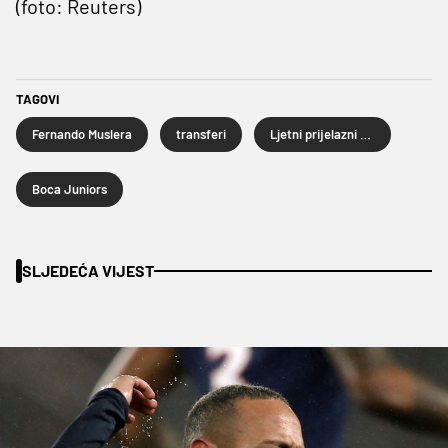
(foto: Reuters)
TAGOVI
Fernando Muslera
transferi
Ljetni prijelazni rok
Boca Juniors
SLJEDEĆA VIJEST