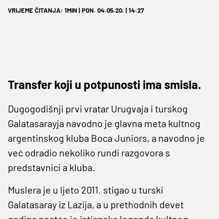
VRIJEME ČITANJA: 1MIN | PON. 04.05.20. | 14:27
Transfer koji u potpunosti ima smisla.
Dugogodišnji prvi vratar Urugvaja i turskog
Galatasarayja navodno je glavna meta kultnog
argentinskog kluba Boca Juniors, a navodno je
već odradio nekoliko rundi razgovora s
predstavnici a kluba.
Muslera je u ljeto 2011. stigao u turski
Galatasaray iz Lazija, a u prethodnih devet
godina postao je istisnska legenda kultnog