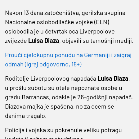
Nakon 13 dana zatočeništva, gerilska skupina
Nacionalne oslobodilačke vojske (ELN)
oslobodila je u četvrtak oca Liverpoolove
zvijezde
Luisa Diaza
, objavili su tamošnji mediji.
Prouči cjelokupnu ponudu na Germaniji i zaigraj
odmah (Igraj odgovorno, 18+)
Roditelje Liverpoolovog napadača
Luisa Diaza
,
u prošlu subotu su otele nepoznate osobe u
gradu Barrancas, odakle je 26-godišnji napadač.
Diazova majka je spašena, no za ocem se
danima tragalo.
Policija i vojska su pokrenule veliku potragu
koristeći pritom motorizirane