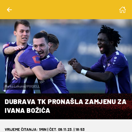
Marko Lukunic/PIXSELL
DUBRAVA TK PRONAŠLA ZAMJENU ZA
IVANA BOŽIĆA
VRIJEME ČITANJA: 1MIN | ČET. 09.11.23. | 18:53