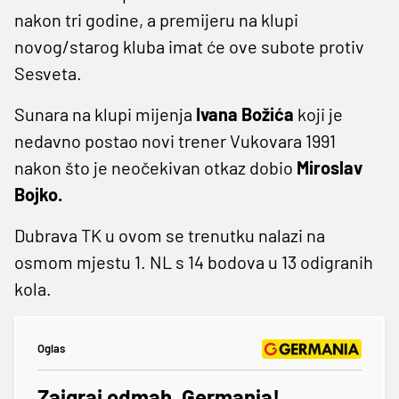
nakon tri godine, a premijeru na klupi
novog/starog kluba imat će ove subote protiv
Sesveta.
Sunara na klupi mijenja
Ivana Božića
koji je
nedavno postao novi trener Vukovara 1991
nakon što je neočekivan otkaz dobio
Miroslav
Bojko.
Dubrava TK u ovom se trenutku nalazi na
osmom mjestu 1. NL s 14 bodova u 13 odigranih
kola.
Oglas
Zaigraj odmah, Germania!