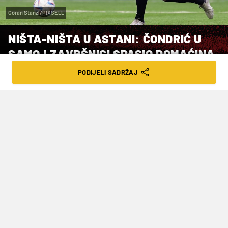
Goran Stanzl/PIXSELL
NIŠTA-NIŠTA U ASTANI: ČONDRIĆ U
SAMOJ ZAVRŠNICI SPASIO DOMAĆINA
PODIJELI SADRŽAJ
VRIJEME ČITANJA: 1MIN | ČET. 09.11.23. | 18:53
Domaći sastav nije uspio opravdati
ulogu velikog favorita, a da nije bilo
hrvatskog vratara, mogli su ostati i bez
tog jednog boda kojeg su na kraju