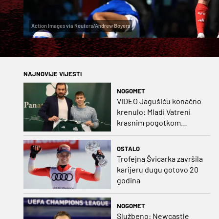
Action Images via Reuters/Andrew Boyers
NAJNOVIJE VIJESTI
NOGOMET
VIDEO Jagušiću konačno
krenulo: Mladi Vatreni
krasnim pogotkom
potvrdio sjajnu formu
OSTALO
Trofejna Švicarka završila
karijeru dugu gotovo 20
godina
NOGOMET
Službeno: Newcastle