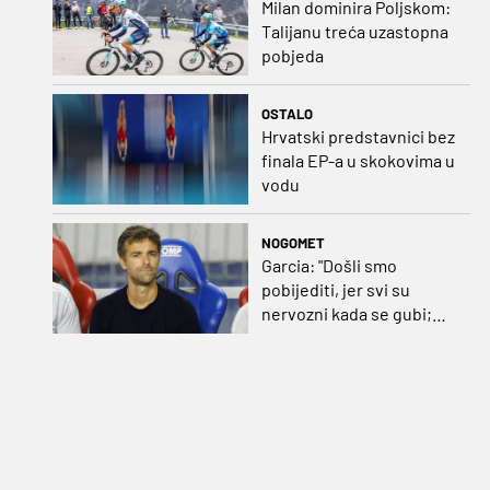
Milan dominira Poljskom:
Talijanu treća uzastopna
pobjeda
OSTALO
Hrvatski predstavnici bez
finala EP-a u skokovima u
vodu
NOGOMET
Garcia: "Došli smo
pobijediti, jer svi su
nervozni kada se gubi;
Pukštas: "Moja emotivna
utakmica pred djedom i
bakom"