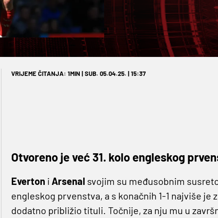
VRIJEME ČITANJA: 1MIN | SUB. 05.04.25. | 15:37
Otvoreno je već 31. kolo engleskog prven
Everton
i
Arsenal
svojim su međusobnim susretom
engleskog prvenstva, a s konačnih 1-1 najviše je
dodatno približio tituli. Točnije, za nju mu u zavr