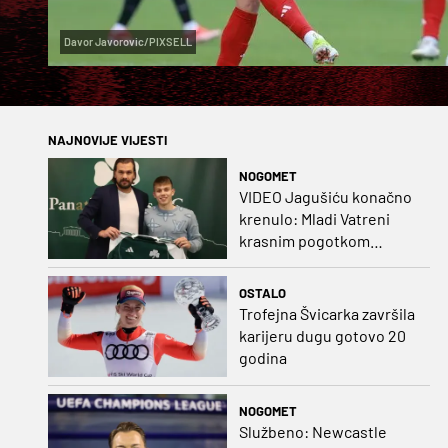
Davor Javorovic/PIXSELL
NAJNOVIJE VIJESTI
NOGOMET
VIDEO Jagušiću konačno
krenulo: Mladi Vatreni
krasnim pogotkom
potvrdio sjajnu formu
OSTALO
Trofejna Švicarka završila
karijeru dugu gotovo 20
godina
NOGOMET
Službeno: Newcastle