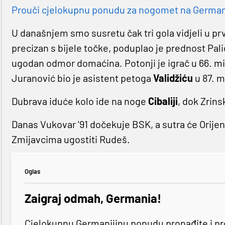
Prouči cjelokupnu ponudu za nogomet na Germaniji
U današnjem smo susretu čak tri gola vidjeli u pr
precizan s bijele točke, poduplao je prednost Palić
ugodan odmor domaćina. Potonji je igrač u 66. min
Juranović bio je asistent petoga
Validžiću
u 87. m
Dubrava iduće kolo ide na noge
Cibaliji
, dok Zrin
Danas Vukovar '91 dočekuje BSK, a sutra će Orijent 
Zmijavcima ugostiti Rudeš.
Oglas
Zaigraj odmah, Germania!
Cjelokupnu Germanijinu ponudu pronađite i p