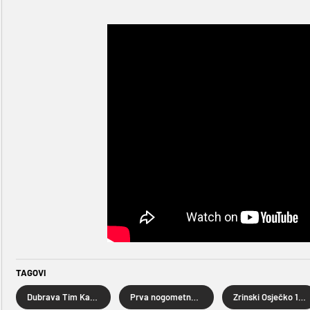
TAGOVI
Dubrava Tim Kabel
Prva nogometna liga
Zrinski Osječko 1664