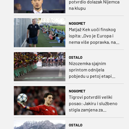
potvrdio dolazak Nijemca
na klupu
NOGOMET
Matjaž Kek uoči finskog
ispita: „Ovo je Europa i
nema više popravka, na
Rujevici se nešto pita i
Rijeku!“
OSTALO
Nizozemka sjajnim
sprintom odnijela
pobjedu u petoj etapi
Toura
NOGOMET
Tigrovi potvrdili veliki
posao: Jakiru i službeno
stigla zamjena za
Pandura
OSTALO