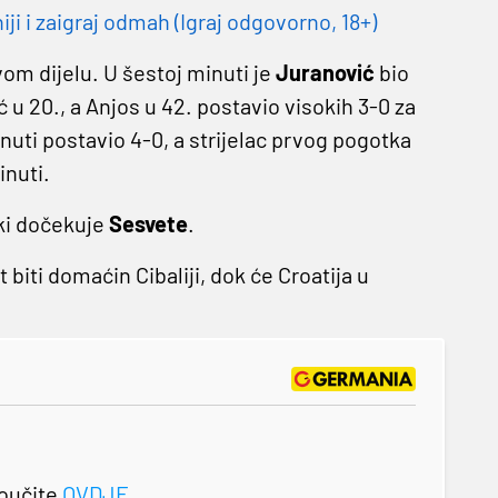
 i zaigraj odmah (Igraj odgovorno, 18+)
vom dijelu. U šestoj minuti je
Juranović
bio
 u 20., a Anjos u 42. postavio visokih 3-0 za
uti postavio 4-0, a strijelac prvog pogotka
inuti.
ski dočekuje
Sesvete
.
biti domaćin Cibaliji, dok će Croatija u
roučite
OVDJE
.