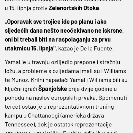
u 15. lipnja protiv
Zelenortskih Otoka
.
„Oporavak sve trojice ide po planu i ako
sljedećih dana nešto neočekivano ne iskrsne,
oni bi trebali biti na raspolaganju za prvu
utakmicu 15. lipnja",
kazao je ​De la Fuente.
Yamal je u travnju ozlijedio prepone i stražnju
ložu, a probleme s ozljedama imali su i Williams
te Munoz. Krilni napadači Yamal i Williams bili su
ključni igrači
Španjolske
prije dvije godine u
pohodu na naslov europskih prvaka. Spomenuti
tercet ostao je u reprezentativnom trening
kampu u Chattanoogi (američka država
Tennessee), dok je ostatak reprezentacije
otputovao u meksičku Pueblu, gdje ih u noći