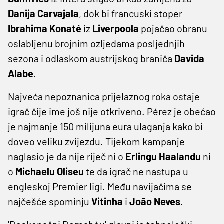
Danija Carvajala
, dok bi francuski stoper
Ibrahima Konaté
iz
Liverpoola
pojačao obranu
oslabljenu brojnim ozljedama posljednjih
sezona i odlaskom austrijskog braniča
Davida
Alabe
.
Najveća nepoznanica prijelaznog roka ostaje
igrač čije ime još nije otkriveno. Pérez je obećao
je najmanje 150 milijuna eura ulaganja kako bi
doveo veliku zvijezdu. Tijekom kampanje
naglasio je da nije riječ ni o
Erlingu Haalandu
ni
o
Michaelu Oliseu
te da igrač ne nastupa u
engleskoj Premier ligi. Među navijačima se
najčešće spominju
Vitinha
i
João Neves
.