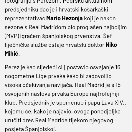
fotografiju s Pérezom. Podršku aktualnom
predsjedniku dao je i hrvatski košarkaški
reprezentativac
Mario Hezonja
koji je nakon
sezone s Real Madridom bio proglašen najboljim
(MVP) igračem španjolskog prvenstva. Šef
liječničke službe ostaje hrvatski doktor
Niko
Mihić
.
Pérez je kao sljedeći cilj postavio osvajanje 16.
nogometne Lige prvaka kako bi zadovoljio
visoka očekivanja navijača. Real Madrid je s 15
osvojenih naslova prvaka Europe najtrofejniji
klub. Predsjednik je spomenuo i papu Lava XIV.,
kojemu će, kako je najavio, ovoga ponedjeljka
uručiti dres Real Madrida tijekom njegovog
posjeta Španjolskoj.