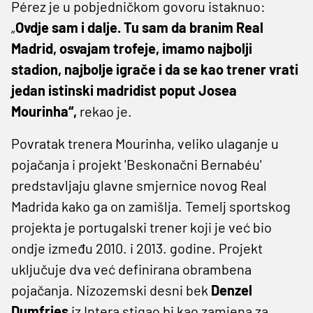
Pérez je u pobjedničkom govoru istaknuo:
„
Ovdje sam i dalje. Tu sam da branim Real
Madrid, osvajam trofeje, imamo najbolji
stadion, najbolje igrače i da se kao trener vrati
jedan istinski madridist poput Josea
Mourinha“,
rekao je.
Povratak trenera Mourinha, veliko ulaganje u
pojačanja i projekt 'Beskonačni Bernabéu'
predstavljaju glavne smjernice novog Real
Madrida kako ga on zamišlja. Temelj sportskog
projekta je portugalski trener koji je već bio
ondje između 2010. i 2013. godine. Projekt
uključuje dva već definirana obrambena
pojačanja. Nizozemski desni bek
Denzel
Dumfries
iz Intera stigao bi kao zamjena za