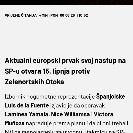
VRIJEME ČITANJA: 4MIN | PON. 08.06.26. | 10:52
Aktualni europski prvak svoj nastup na
SP-u otvara 15. lipnja protiv
Zelenortskih Otoka
Izbornik nogometne reprezentacije
Španjolske
Luis ​de la Fuente
izjavio je da oporavak
Laminea Yamala, Nice Williamsa
i
Victora
Muñoza
napreduje prema planu i da bi oni trebali
biti na raspolaganju za uvodnu utakmicu na SP-