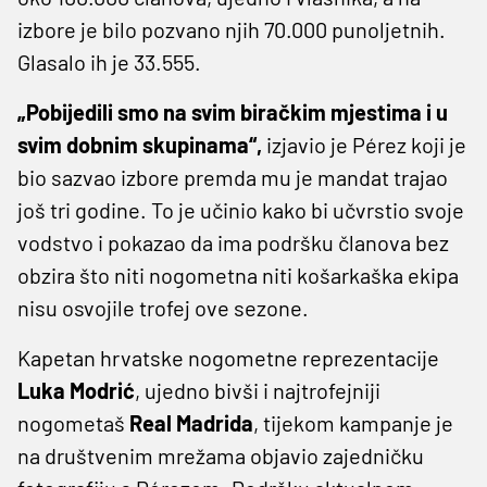
izbore je bilo pozvano njih 70.000 punoljetnih.
Glasalo ih je 33.555.
„Pobijedili smo na svim biračkim mjestima i u
svim dobnim skupinama“,
izjavio je Pérez koji je
bio sazvao izbore premda mu je mandat trajao
još tri godine. To je učinio kako bi učvrstio svoje
vodstvo i pokazao da ima podršku članova bez
obzira što niti nogometna niti košarkaška ekipa
nisu osvojile trofej ove sezone.
Kapetan hrvatske nogometne reprezentacije
Luka Modrić
, ujedno bivši i najtrofejniji
nogometaš
Real Madrida
, tijekom kampanje je
na društvenim mrežama objavio zajedničku