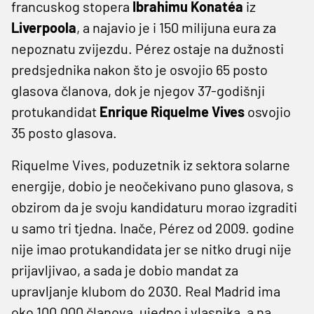
francuskog stopera
Ibrahimu Konatéa
iz
Liverpoola
, a najavio je i 150 milijuna eura za
nepoznatu zvijezdu. Pérez ostaje na dužnosti
predsjednika nakon što je osvojio 65 posto
glasova članova, dok je njegov 37-godišnji
protukandidat
Enrique Riquelme Vives
osvojio
35 posto glasova.
Riquelme Vives, poduzetnik iz sektora solarne
energije, dobio je neočekivano puno glasova, s
obzirom da je svoju kandidaturu morao izgraditi
u samo tri tjedna. Inače, Pérez od 2009. godine
nije imao protukandidata jer se nitko drugi nije
prijavljivao, a sada je dobio mandat za
upravljanje klubom do 2030. Real Madrid ima
oko 100.000 članova, ujedno i vlasnika, a na