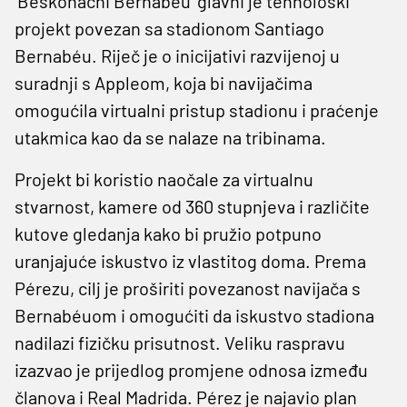
'Beskonačni Bernabéu' glavni je tehnološki
projekt povezan sa stadionom Santiago
Bernabéu. Riječ je o inicijativi razvijenoj u
suradnji s Appleom, koja bi navijačima
omogućila virtualni pristup stadionu i praćenje
utakmica kao da se nalaze na tribinama.
Projekt bi koristio naočale za virtualnu
stvarnost, kamere od 360 stupnjeva i različite
kutove gledanja kako bi pružio potpuno
uranjajuće iskustvo iz vlastitog doma. Prema
Pérezu, cilj je proširiti povezanost navijača s
Bernabéuom i omogućiti da iskustvo stadiona
nadilazi fizičku prisutnost. Veliku raspravu
izazvao je prijedlog promjene odnosa između
članova i Real Madrida. Pérez je najavio plan