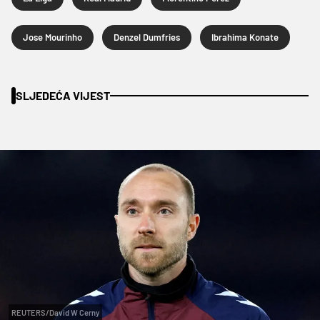
Jose Mourinho
Denzel Dumfries
Ibrahima Konate
SLJEDEĆA VIJEST
REUTERS/David W Cerny