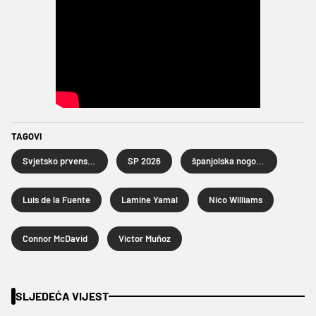
TAGOVI
Svjetsko prvenstvo u nogometu 2026.
SP 2026
španjolska nogometna reprezentacija
Luis de la Fuente
Lamine Yamal
Nico Williams
Connor McDavid
Victor Muñoz
SLJEDEĆA VIJEST