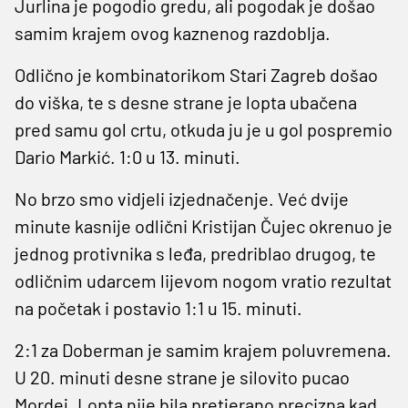
Jurlina je pogodio gredu, ali pogodak je došao
samim krajem ovog kaznenog razdoblja.
Odlično je kombinatorikom Stari Zagreb došao
do viška, te s desne strane je lopta ubačena
pred samu gol crtu, otkuda ju je u gol pospremio
Dario Markić. 1:0 u 13. minuti.
No brzo smo vidjeli izjednačenje. Već dvije
minute kasnije odlični Kristijan Čujec okrenuo je
jednog protivnika s leđa, predriblao drugog, te
odličnim udarcem lijevom nogom vratio rezultat
na početak i postavio 1:1 u 15. minuti.
2:1 za Doberman je samim krajem poluvremena.
U 20. minuti desne strane je silovito pucao
Mordej. Lopta nije bila pretjerano precizna kad