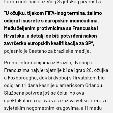
formu uoči nadolazećeg Svjetskog prvenstva.
“U ožujku, tijekom FIFA-inog termina, želimo
odigrati susrete s europskim momčadima.
Među željenim protivnicima su Francuska i
Hrvatska, a detalji će biti potvrđeni nakon
završetka europskih kvalifikacija za SP”,
pojasnio je Caetano za brazilske medije.
Prema informacijama iz Brazila, dvoboj s
Francuzima najvjerojatnije bi se igrao 28. ožujka
u Foxboroughu, dok bi dvoboj s Hrvatskom bio
odigran tri dana kasnije u američkom Orlandu.
Službena potvrda još se čeka, no ova
spektakularna najava već izaziva veliki interes u
svjetskim nogometnim krugovima, ali I među