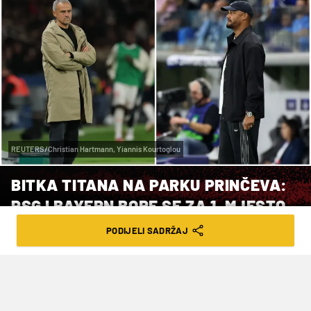
REUTERS/Christian Hartmann, Yiannis Kourtoglou
BITKA TITANA NA PARKU PRINČEVA:
PSG I BAYERN BORE SE ZA 1. MJESTO
PODIJELI SADRŽAJ
VRIJEME ČITANJA: 2MIN | UTO. 04.11.25. | 12:20