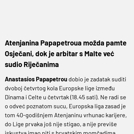
Atenjanina Papapetroua možda pamte
Osječani, dok je arbitar s Malte već
sudio Riječanima
Anastasios Papapetrou
dobio je zadatak suditi
dvoboj četvrtog kola Europske lige između
Dinama i Celte u četvrtak (18.45 sati). Ne radi se
o odveć poznatom sucu, Europska liga zasad je
tom 40-godišnjem Atenjaninu vrhunac karijere,
do Lige prvaka još nije stigao, a nije previše
iskustva imao niti s hrvatskim momčadima.