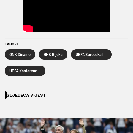
TAGOVI
GNK Dinamo
HNK Rijeka
UEFA Europska liga
UEFA Konferencijska liga
SLJEDEĆA VIJEST