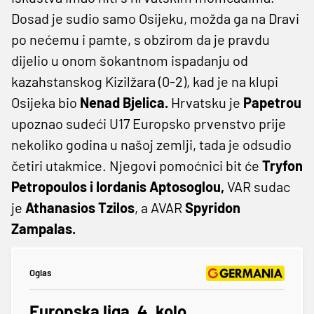
Dosad je sudio samo Osijeku, možda ga na Dravi
po nećemu i pamte, s obzirom da je pravdu
dijelio u onom šokantnom ispadanju od
kazahstanskog Kizilžara (0-2), kad je na klupi
Osijeka bio
Nenad Bjelica.
Hrvatsku je
Papetrou
upoznao sudeći U17 Europsko prvenstvo prije
nekoliko godina u našoj zemlji, tada je odsudio
četiri utakmice. Njegovi pomoćnici bit će
Tryfon
Petropoulos i Iordanis Aptosoglou,
VAR sudac
je
Athanasios Tzilos
, a AVAR
Spyridon
Zampalas.
Oglas
Europska liga, 4. kolo