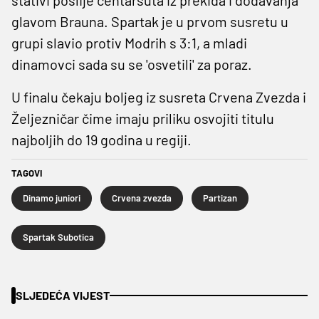
glavom Brauna. Spartak je u prvom susretu u
grupi slavio protiv Modrih s 3:1, a mladi
dinamovci sada su se 'osvetili' za poraz.
U finalu čekaju boljeg iz susreta Crvena Zvezda i
Željezničar čime imaju priliku osvojiti titulu
najboljih do 19 godina u regiji.
TAGOVI
Dinamo juniori
Crvena zvezda
Partizan
Spartak Subotica
SLJEDEĆA VIJEST