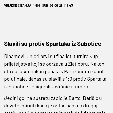
VRIJEME ČITANJA: 1MIN | SUB. 05.06.21. | 11:43
Slavili su protiv Spartaka iz Subotice
Dinamovi juniori prvi su finalisti turnira Kup
prijateljstva koji se održava u Zlatiboru. Nakon
što su jučer nakon penala s Partizanom izborili
polufinale, danas su slavili s 1:0 protiv Spartaka
iz Subotice i osigurali završnicu turnira.
Jedini gol na susretu zabio je Bartol Barišić u
devetoj minuti kada je ostao sam na drugoj
stativi poslije centaršuta iz prekida i dodavanja