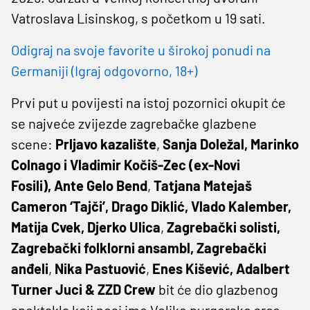
Vatroslava Lisinskog, s početkom u 19 sati.
Odigraj na svoje favorite u širokoj ponudi na
Germaniji (Igraj odgovorno, 18+)
Prvi put u povijesti na istoj pozornici okupit će
se najveće zvijezde zagrebačke glazbene
scene:
Prljavo kazalište
,
Sanja Doležal, Marinko
Colnago i Vladimir Kočiš-Zec (ex-Novi
Fosili),
Ante Gelo Bend
,
Tatjana Matejaš
Cameron ‘Tajči’, Drago Diklić,
Vlado Kalember,
Matija Cvek, Djerko Ulica
,
Zagrebački solisti,
Zagrebački folklorni ansambl, Zagrebački
anđeli
,
Nika Pastuović
,
Enes Kišević, Adalbert
Turner Juci & ZZD Crew
bit će dio glazbenog
spektakla koji nosi ime Veliko purgersko srce.