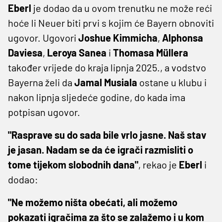
Eberl
je dodao da u ovom trenutku ne može reći
hoće li Neuer biti prvi s kojim će Bayern obnoviti
ugovor. Ugovori
Joshue Kimmicha
,
Alphonsa
Daviesa
,
Leroya Sanea
i
Thomasa Müllera
također vrijede do kraja lipnja 2025., a vodstvo
Bayerna želi da
Jamal Musiala
ostane u klubu i
nakon lipnja sljedeće godine, do kada ima
potpisan ugovor.
"Rasprave su do sada bile vrlo jasne. Naš stav
je jasan. Nadam se da će igrači razmisliti o
tome tijekom slobodnih dana"
, rekao je
Eberl
i
dodao:
"Ne možemo ništa obećati, ali možemo
pokazati igračima za što se zalažemo i u kom