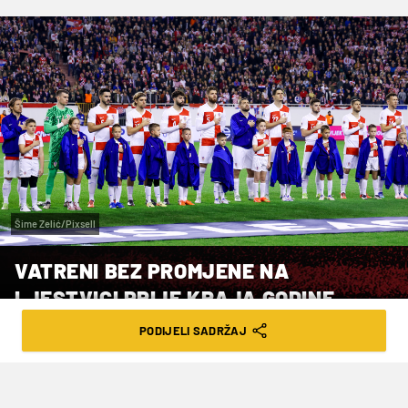
Šime Zelić/Pixsell
VATRENI BEZ PROMJENE NA
LJESTVICI PRIJE KRAJA GODINE
PODIJELI SADRŽAJ
VRIJEME ČITANJA: 2MIN | ČET. 19.12.24. | 12:39