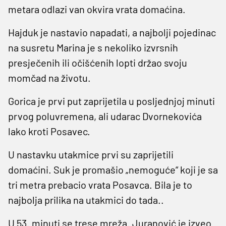
metara odlazi van okvira vrata domaćina.
Hajduk je nastavio napadati, a najbolji pojedinac
na susretu Marina je s nekoliko izvrsnih
presječenih ili očišćenih lopti držao svoju
momčad na životu.
Gorica je prvi put zaprijetila u posljednjoj minuti
prvog poluvremena, ali udarac Dvornekovića
lako kroti Posavec.
U nastavku utakmice prvi su zaprijetili
domaćini. Suk je promašio „nemoguće“ koji je sa
tri metra prebacio vrata Posavca. Bila je to
najbolja prilika na utakmici do tada..
U 53. minuti se trese mreža. Juranović je izveo