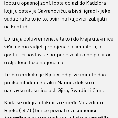
loptu u opasnoj zoni, lopta dolazi do Kadziora
koji ju ostavlja Gavranoviću, a bivši igrač Rijeke
sada zna kako je to, osim na Rujevici, zabijati i
na Kantridi.
Do kraja poluvremena, a tako i do kraja utakmice
više nismo vidjeli promjena na semaforu, a
gostujući sastav se potpuno zasluženo plasirao
u sljedeću fazu natjecanja.
Treba reći kako je Bjelica od prve minute dao
priliku mladom Šutalu i Marinu, dok su u
nastavku utakmice ušli Gjira, Gvardiol i Olmo.
Kada se odigra utakmica između Varaždina i
Rijeke (19:30) biti će poznati svi sudionici
četvrtfinala hrvatskog kupa, a kako su završile