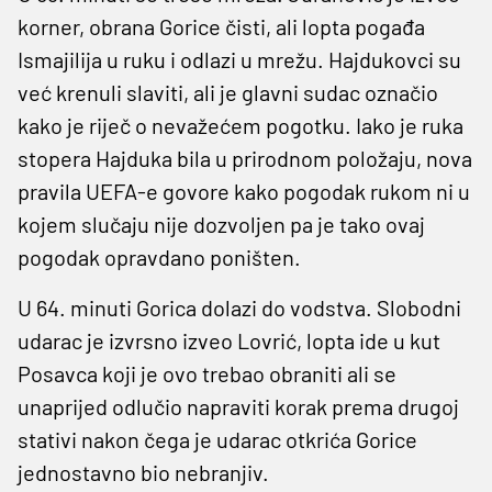
korner, obrana Gorice čisti, ali lopta pogađa
Ismajilija u ruku i odlazi u mrežu. Hajdukovci su
već krenuli slaviti, ali je glavni sudac označio
kako je riječ o nevažećem pogotku. Iako je ruka
stopera Hajduka bila u prirodnom položaju, nova
pravila UEFA-e govore kako pogodak rukom ni u
kojem slučaju nije dozvoljen pa je tako ovaj
pogodak opravdano poništen.
U 64. minuti Gorica dolazi do vodstva. Slobodni
udarac je izvrsno izveo Lovrić, lopta ide u kut
Posavca koji je ovo trebao obraniti ali se
unaprijed odlučio napraviti korak prema drugoj
stativi nakon čega je udarac otkrića Gorice
jednostavno bio nebranjiv.