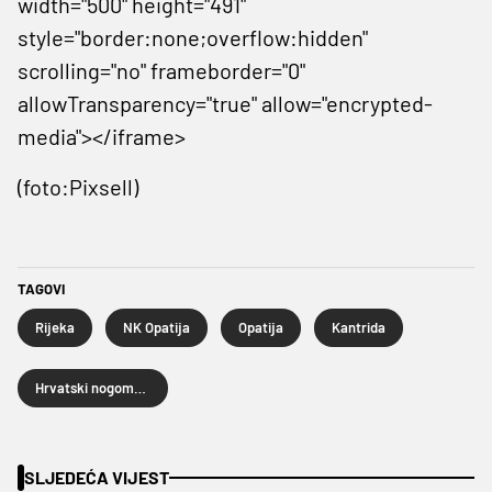
width="500" height="491"
style="border:none;overflow:hidden"
scrolling="no" frameborder="0"
allowTransparency="true" allow="encrypted-
media"></iframe>
(foto:Pixsell)
TAGOVI
Rijeka
NK Opatija
Opatija
Kantrida
Hrvatski nogometni kup
SLJEDEĆA VIJEST