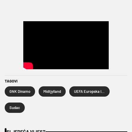
TAGOVI
GNK Dinamo
Midtjylland
UEFA Europska liga
Sudac
SLJEDEĆA VIJEST