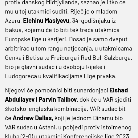
protiv danskog Midtjyllanda, saznao je i tko će
mu u toj utakmici suditi. Riječ je o mladom
Azeru,
Elchinu Masiyevu,
34-godišnjaku iz
Bakua, kojemu će to biti tek treća utakmica
Europske lige u karijeri. Dosad je samo dvaput
arbitrirao u tom rangu natjecanja, u utakmicama
Genka i Betisa te Freiburga i Red Bull Salzburga.
Bio je glavni sudac i u dvoboju Rijeke i
Ludogoreca u kvalifikacijama Lige prvaka.
Njegovi će pomoćnici biti sunardonjaci
Elshad
Abdullayev i Parvin Talibov
, dok će u VAR sjediti
škotsko-engleska kombinacija. VAR sudac bit
će
Andrew Dallas,
koji je jednom Dinamu bio
VAR sudac u Astani, u pobjedi protiv istoimenog
kluba (2-0) u utakmici Konferencijske lige 2023,