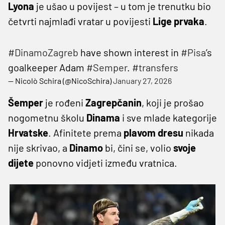
Lyona
je ušao u povijest – u tom je trenutku bio
četvrti najmlađi vratar u povijesti
Lige prvaka
.
#DinamoZagreb
have shown interest in
#Pisa
’s
goalkeeper Adam
#Semper
.
#transfers
— Nicolò Schira (@NicoSchira)
January 27, 2026
Šemper
je rođeni
Zagrepčanin
, koji je prošao
nogometnu školu
Dinama
i sve mlade kategorije
Hrvatske
. Afinitete prema
plavom dresu
nikada
nije skrivao, a
Dinamo
bi, čini se, volio
svoje
dijete
ponovno vidjeti između vratnica.