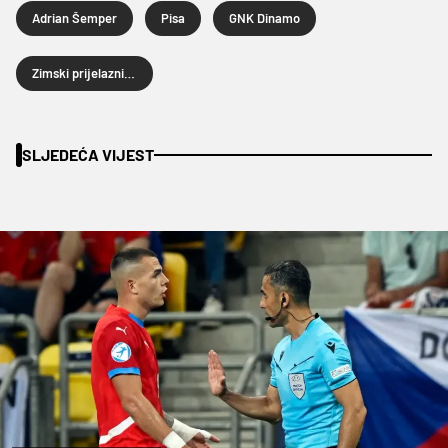
Adrian Šemper
Pisa
GNK Dinamo
Zimski prijelazni rok 2026.
SLJEDEĆA VIJEST