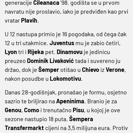
generacije
Čileanaca
'98. godišta se u prvom
navratu nije proslavio, iako je predviđen kao prvi
vratar
Plavih
.
U 12 nastupa primio je 16 pogodaka, od čega čak
12 u tri utakmice.
Juventus
mu je zabio četiri,
Lyon
tri i
Rijeka
pet.
Dinamovu
je jedinicu
preuzeo
Dominik Livaković
tada i suvereno ju
držao, dok je
Šemper
otišao u
Chievo
iz
Verone
,
nakon posudbe u
Lokomotivu
.
Danas 28-godišnjak, pronašao je formu, osjetno
sazrio te briljirao na
Apeninima
. Branio je za
Genou
,
Como
i trenutačno
Pisu
, u kojoj je ove
sezone nastupio 18 puta.
Šempera
Transfermarkt
cijeni na 3,5 milijuna eura. Protiv