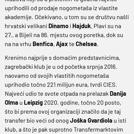
uprihodili od prodaje nogometaša iz vlastite
akademije. Očekivano, u tom su se društvu našli
hrvatski velikani
Dinamo
i
Hajduk
, Plavi su na
27., a Bijeli na 86. mjestu ovog poretka, dok su
na na vrhu
Benfica
,
Ajax
te
Chelsea
.
Krenimo najprije s domaćim predstavnicima,
zagrebački klub je u od početka srpnja 2016.
naovamo od svojih vlastitih nogometaša
uprihodio točno 221 milijun eura, tvrdi CIES.
Najveći udio te svote otpada na prelazak
Danija
Olma
u
Leipzig
2020. godine, točno 20 posto,
što bi prema ovoj organizaciji značilo da je taj
transfer bio veći od onog
Joška Gvardiola
u isti
klub, a što je pak suprotno Transfermarktovim