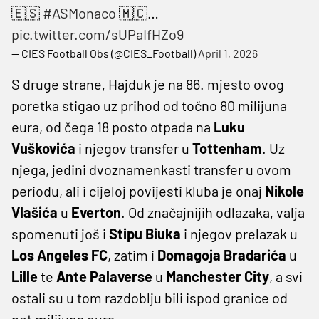
🇪🇸
#ASMonaco
🇲🇨…
pic.twitter.com/sUPaIfHZo9
— CIES Football Obs (@CIES_Football)
April 1, 2026
S druge strane, Hajduk je na 86. mjesto ovog
poretka stigao uz prihod od točno 80 milijuna
eura, od čega 18 posto otpada na
Luku
Vuškovića
i njegov transfer u
Tottenham
. Uz
njega, jedini dvoznamenkasti transfer u ovom
periodu, ali i cijeloj povijesti kluba je onaj
Nikole
Vlašića
u
Everton
. Od značajnijih odlazaka, valja
spomenuti još i
Stipu Biuka
i njegov prelazak u
Los Angeles FC
, zatim i
Domagoja Bradarića
u
Lille
te
Ante Palaverse
u
Manchester City
, a svi
ostali su u tom razdoblju bili ispod granice od
pet milijuna eura.