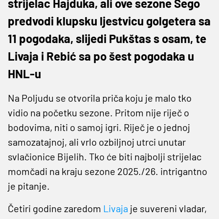
strijelac Hajduka, ali ove sezone Šego
predvodi klupsku ljestvicu golgetera sa
11 pogodaka, slijedi Pukštas s osam, te
Livaja i Rebić sa po šest pogodaka u
HNL-u
Na Poljudu se otvorila priča koju je malo tko
vidio na početku sezone. Pritom nije riječ o
bodovima, niti o samoj igri. Riječ je o jednoj
samozatajnoj, ali vrlo ozbiljnoj utrci unutar
svlačionice Bijelih. Tko će biti najbolji strijelac
momčadi na kraju sezone 2025./26. intrigantno
je pitanje.
Četiri godine zaredom
Livaja
je suvereni vladar,