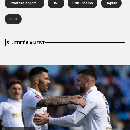
Hrvatska nogometna liga
HNL
GNK Dinamo
Hajduk
CIES
SLJEDEĆA VIJEST