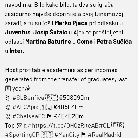
navodima. Bilo kako bilo, ta dva su igrača
zasigurno najviše doprinijela ovoj Dinamovoj
zaradi, a tu su još i
Marko Pjaca
pri odlasku u
Juventus
,
Josip Šutalo
u Ajax te prošloljetni
odlasci
Martina Baturine
u
Como
i
Petra Sučića
u
Inter
.
Most profitable academies as per incomes
generated from the transfer of graduates, last
🔟 year 💰
🥇
#SLBenfica
🇵🇹 €5⃣8⃣9⃣m
🥈
#AFCAjax
🇳🇱 €4⃣5⃣4⃣m
🥉
#ChelseaFC
🏴󠁧󠁢󠁥󠁮󠁧󠁿 €4⃣4⃣2⃣m
Top 💯 👉
https://t.co/OHQzRIteAB
#OL
🇫🇷
#SportingCP
🇵🇹
#ManCity
🏴󠁧󠁢󠁥󠁮󠁧󠁿
#RealMadrid