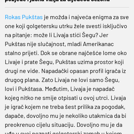
Rokas Pukštas
je možda i najveća enigma za sve
one koji golgetersku utrku žele svesti isključivo
na pitanje: može li Livaja stići Šegu? Jer
Pukštas nije slučajnost, mladi Amerikanac
stalno prijeti. Dok se obrane najčešće lome oko
Livaje i prate Šegu, Pukštas uzima prostor koji
drugi ne vide. Napadački opasan profil igrača iz
drugog plana. Zato Livaja ne lovi samo Šegu,
lovi i Pukštasa. Međutim, Livaja je napadač
kojeg nitko ne smije otpisati u ovoj utrci. Livaja
je igrač kojem ne treba šest prilika za pogodak,
dapače, dovoljno mu je nekoliko utakmica da bi
preokrenuo cijelu situaciju. Dovoljno mu je da
uđe u svoj poznati golgeterski zamah u kojem