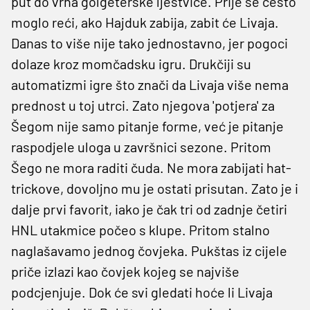
put do vrha golgeterske ljestvice. Prije se često
moglo reći, ako Hajduk zabija, zabit će Livaja.
Danas to više nije tako jednostavno, jer pogoci
dolaze kroz momčadsku igru. Drukčiji su
automatizmi igre što znači da Livaja više nema
prednost u toj utrci. Zato njegova 'potjera' za
Šegom nije samo pitanje forme, već je pitanje
raspodjele uloga u završnici sezone. Pritom
Šego ne mora raditi čuda. Ne mora zabijati hat-
trickove, dovoljno mu je ostati prisutan. Zato je i
dalje prvi favorit, iako je čak tri od zadnje četiri
HNL utakmice počeo s klupe. Pritom stalno
naglašavamo jednog čovjeka. Pukštas iz cijele
priče izlazi kao čovjek kojeg se najviše
podcjenjuje. Dok će svi gledati hoće li Livaja