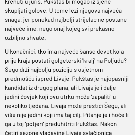
krenuti u juriš, Pukštas bi mogao iz sjene
skupljati golove. U tome leži njegova najveća
snaga, jer ponekad najbolji strijelac ne postane
najveće ime, nego onaj kojeg svi prekasno
ozbiljno shvate.
U konačnici, tko ima najveće šanse devet kola
prije kraja postati golgeterski 'kralj' na Poljudu?
Šego drži najbolju poziciju s osjetnom
predmošću ispred Livaje, Pukštas je najopasniji
kandidat iz drugog plana, ali Livaja je i dalje
jedini čovjek koji ovu utrku može 'zapaliti' u
nekoliko tjedana. Livaja može prestići Šegu, ali
više nije jedini koji ima taj cilj. Pitanje je i hoće li
ga u toj 'potjeri' preduhitriti Pukštas. Nakon
četiri sezone vladavine Livaje svlačionica