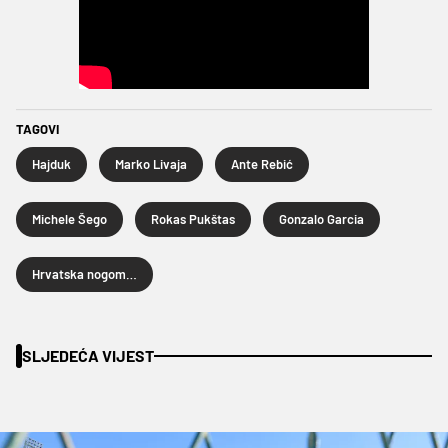
TAGOVI
Hajduk
Marko Livaja
Ante Rebić
Michele Šego
Rokas Pukštas
Gonzalo Garcia
Hrvatska nogometna liga
SLJEDEĆA VIJEST