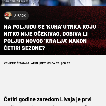
Ante Roca/Hajduk.hr
J. RADIĆ
NA POLJUDU SE 'KUHA' UTRKA KOJU
NITKO NIJE OČEKIVAO, DOBIVA LI
POLJUD NOVOG 'KRALJA' NAKON
ČETIRI SEZONE?
VRIJEME ČITANJA: 4MIN | PET. 03.04.26. | 08:26
Četiri godine zaredom Livaja je prvi