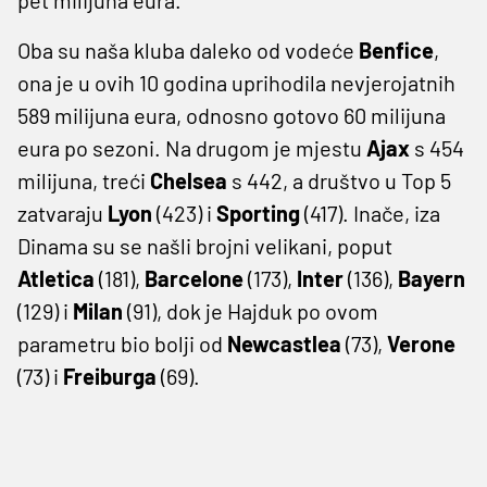
Oba su naša kluba daleko od vodeće
Benfice
,
ona je u ovih 10 godina uprihodila nevjerojatnih
589 milijuna eura, odnosno gotovo 60 milijuna
eura po sezoni. Na drugom je mjestu
Ajax
s 454
milijuna, treći
Chelsea
s 442, a društvo u Top 5
zatvaraju
Lyon
(423) i
Sporting
(417). Inače, iza
Dinama su se našli brojni velikani, poput
Atletica
(181),
Barcelone
(173),
Inter
(136),
Bayern
(129) i
Milan
(91), dok je Hajduk po ovom
parametru bio bolji od
Newcastlea
(73),
Verone
(73) i
Freiburga
(69).