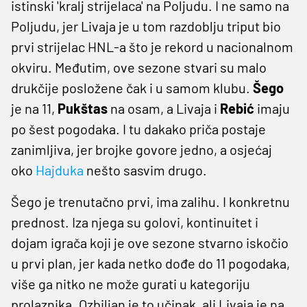
istinski 'kralj strijelaca' na Poljudu. I ne samo na
Poljudu, jer Livaja je u tom razdoblju triput bio
prvi strijelac HNL-a što je rekord u nacionalnom
okviru. Međutim, ove sezone stvari su malo
drukčije posložene čak i u samom klubu.
Šego
je na 11,
Pukštas
na osam, a Livaja i
Rebić
imaju
po šest pogodaka. I tu dakako priča postaje
zanimljiva, jer brojke govore jedno, a osjećaj
oko
Hajduka
nešto sasvim drugo.
Šego je trenutačno prvi, ima zalihu. I konkretnu
prednost. Iza njega su golovi, kontinuitet i
dojam igrača koji je ove sezone stvarno iskočio
u prvi plan, jer kada netko dođe do 11 pogodaka,
više ga nitko ne može gurati u kategoriju
prolaznika. Ozbiljan je to učinak, ali Livaja je na