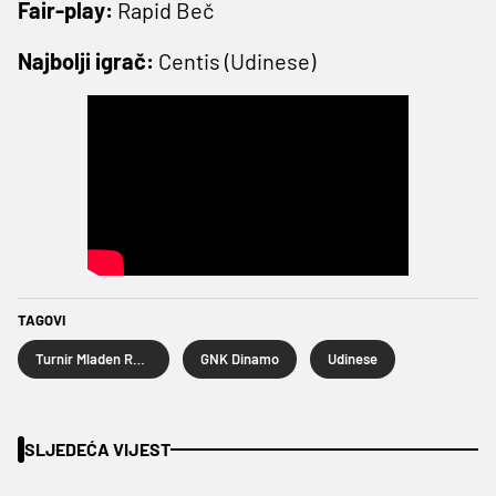
Fair-play:
Rapid Beč
Najbolji igrač:
Centis (Udinese)
TAGOVI
Turnir Mladen Ramljak
GNK Dinamo
Udinese
SLJEDEĆA VIJEST