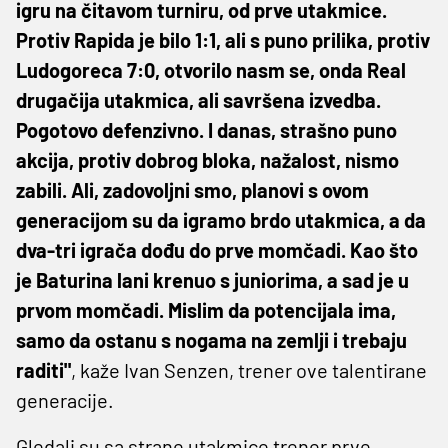
igru na čitavom turniru, od prve utakmice.
Protiv Rapida je bilo 1:1, ali s puno prilika, protiv
Ludogoreca 7:0, otvorilo nasm se, onda Real
drugačija utakmica, ali savršena izvedba.
Pogotovo defenzivno. I danas, strašno puno
akcija, protiv dobrog bloka, nažalost, nismo
zabili. Ali, zadovoljni smo, planovi s ovom
generacijom su da igramo brdo utakmica, a da
dva-tri igrača dođu do prve momčadi. Kao što
je Baturina lani krenuo s juniorima, a sad je u
prvom momčadi. Mislim da potencijala ima,
samo da ostanu s nogama na zemlji i trebaju
raditi"
, kaže Ivan Senzen, trener ove talentirane
generacije.
Gledali su sa strane utakmice trener prve