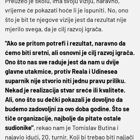
Preuzeo je školu, ima svoju viziju, naravno,
vrijeme će pokazati hoće li je ispuniti. No, ono
što je bit te njegove vizije jest da rezultat nije
mjerilo svega, da je cilj razvoj igrača.
"Ako se pritom potrefi i rezultat, naravno da
ćemo biti sretni, ali osnovni je cilj razvoj igrača.
Ono što nas sve raduje jest da nam u dvije
glavne utakmice, protiv Reala i Udinesea
suparnik nije stvorio niti jednu pravu priliku.
Nekad je realizacija stvar sreće ili kvalitete.
Ali, ono što su dečki pokazali je dovoljno da
budemo zadovoljni za ovo doba godine. Što se
tiče organizacije, najbolje da pitate ostale
sudionike"
, rekao nam je Tomislav Butina i
najavio idući, 20. turnir. Koji bi trebao biti najjači