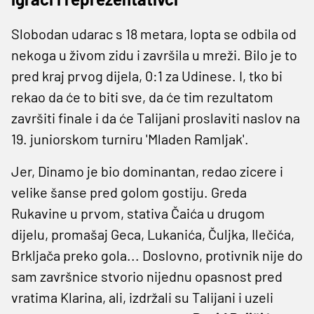
Slobodan udarac s 18 metara, lopta se odbila od
nekoga u živom zidu i završila u mreži. Bilo je to
pred kraj prvog dijela, 0:1 za Udinese. I, tko bi
rekao da će to biti sve, da će tim rezultatom
završiti finale i da će Talijani proslaviti naslov na
19. juniorskom turniru 'Mladen Ramljak'.
Jer, Dinamo je bio dominantan, redao zicere i
velike šanse pred golom gostiju. Greda
Rukavine u prvom, stativa Čaića u drugom
dijelu, promašaj Geca, Lukanića, Čuljka, Ilečića,
Brkljača preko gola... Doslovno, protivnik nije do
sam završnice stvorio nijednu opasnost pred
vratima Klarina, ali, izdržali su Talijani i uzeli