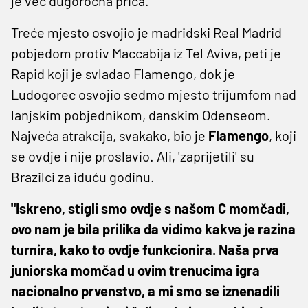
je već dugoročna priča.
Treće mjesto osvojio je madridski Real Madrid
pobjedom protiv Maccabija iz Tel Aviva, peti je
Rapid koji je svladao Flamengo, dok je
Ludogorec osvojio sedmo mjesto trijumfom nad
lanjskim pobjednikom, danskim Odenseom.
Najveća atrakcija, svakako, bio je
Flamengo
, koji
se ovdje i nije proslavio. Ali, 'zaprijetili' su
Brazilci za iduću godinu.
"Iskreno, stigli smo ovdje s našom C momčadi,
ovo nam je bila prilika da vidimo kakva je razina
turnira, kako to ovdje funkcionira. Naša prva
juniorska momčad u ovim trenucima igra
nacionalno prvenstvo, a mi smo se iznenadili