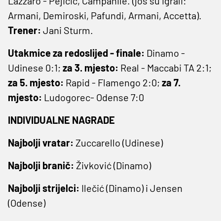
Lazzaro - Pejičić, Campanile. (još su igrali:
Armani, Demiroski, Pafundi, Armani, Accetta).
Trener:
Jani Sturm.
Utakmice za redoslijed - finale:
Dinamo -
Udinese 0:1;
za 3. mjesto:
Real - Maccabi TA 2:1;
za 5. mjesto:
Rapid - Flamengo 2:0;
za 7.
mjesto:
Ludogorec- Odense 7:0
INDIVIDUALNE NAGRADE
Najbolji vratar:
Zuccarello (Udinese)
Najbolji branič:
Živković (Dinamo)
Najbolji strijelci:
Ilečić (Dinamo) i Jensen
(Odense)