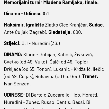
Memorijalni turnir Mladena Ramljaka, finale:
Dinamo - Udinese 0:1
Maksimir
.
Igralište
Zlatko Cico Kranjčar.
Sudac.
Ante Čuljak (Zagreb).
Gledatelja
: 800.
Stijelci:
0:1 - Nuredini (36.)
DINAMO:
Klarin - Gubijan, Katinić, Živković,
Cvetko (od 49. Vuko)- Čaić (od 49. Topić),
Brkljača (od 65. Tonon), Lukanić - Krdžalić, Ilečić
(od 49. Čuljak), Rukavina (od 65. Gec).
Trener:
Ivan Senzen.
UDINESE:
Di Bartolo Zuccarello - Iob, Moratti,
Nuredini - Zunec, Russo, Centis, Bassi, Di