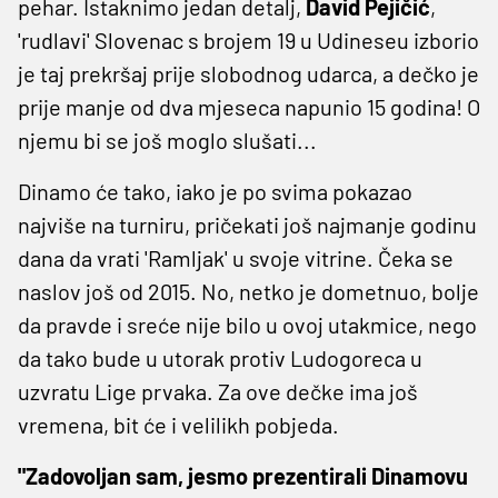
pehar. Istaknimo jedan detalj,
David Pejičić
,
'rudlavi' Slovenac s brojem 19 u Udineseu izborio
je taj prekršaj prije slobodnog udarca, a dečko je
prije manje od dva mjeseca napunio 15 godina! O
njemu bi se još moglo slušati...
Dinamo će tako, iako je po svima pokazao
najviše na turniru, pričekati još najmanje godinu
dana da vrati 'Ramljak' u svoje vitrine. Čeka se
naslov još od 2015. No, netko je dometnuo, bolje
da pravde i sreće nije bilo u ovoj utakmice, nego
da tako bude u utorak protiv Ludogoreca u
uzvratu Lige prvaka. Za ove dečke ima još
vremena, bit će i velilikh pobjeda.
"Zadovoljan sam, jesmo prezentirali Dinamovu