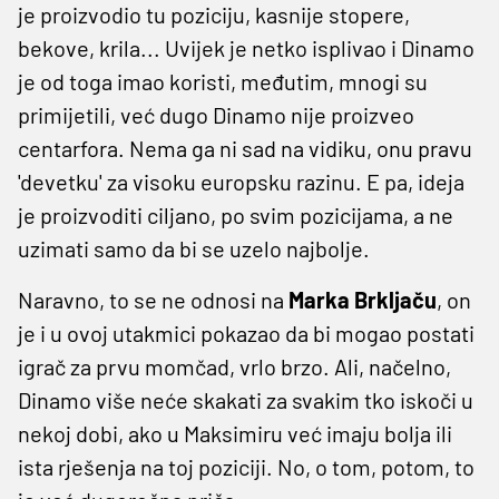
je proizvodio tu poziciju, kasnije stopere,
bekove, krila... Uvijek je netko isplivao i Dinamo
je od toga imao koristi, međutim, mnogi su
primijetili, već dugo Dinamo nije proizveo
centarfora. Nema ga ni sad na vidiku, onu pravu
'devetku' za visoku europsku razinu. E pa, ideja
je proizvoditi ciljano, po svim pozicijama, a ne
uzimati samo da bi se uzelo najbolje.
Naravno, to se ne odnosi na
Marka Brkljaču
, on
je i u ovoj utakmici pokazao da bi mogao postati
igrač za prvu momčad, vrlo brzo. Ali, načelno,
Dinamo više neće skakati za svakim tko iskoči u
nekoj dobi, ako u Maksimiru već imaju bolja ili
ista rješenja na toj poziciji. No, o tom, potom, to