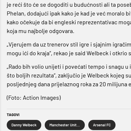
je reći što će se dogoditi u budućnosti ali ta pose
Phelan, dodajući ipak kako je kad je već moralo bi
kako očekuje da bi engleski reprezentativac mogao
koja mu najbolje odgovara.
„Vjerujem da uz trenerov stil igre i sjajnim igračim
mogu ići do kraja“, rekao je said Welbeck i otkrio s
„Rado bih volio unijeti i povećati tempo i snagu 
što boljih rezultata“, zaključio je Welbeck kojeg su
posljednjeg dana prijelaznog roka za 20 milijuna 
(Foto: Action Images)
TAGOVI
Danny Welbeck
Manchester United
Arsenal FC