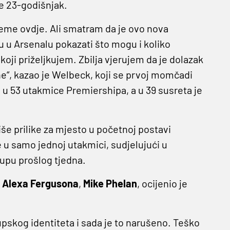
je 23-godišnjak.
eme ovdje. Ali smatram da je ovo nova
ću u Arsenalu pokazati što mogu i koliko
koji priželjkujem. Zbilja vjerujem da je dolazak
ne“, kazao je Welbeck, koji se prvoj momčadi
e u 53 utakmice Premiershipa, a u 39 susreta je
iše prilike za mjesto u početnoj postavi
e u samo jednoj utakmici, sudjelujući u
upu prošlog tjedna.
a
Alexa Fergusona
,
Mike Phelan
, ocijenio je
pskog identiteta i sada je to narušeno. Teško