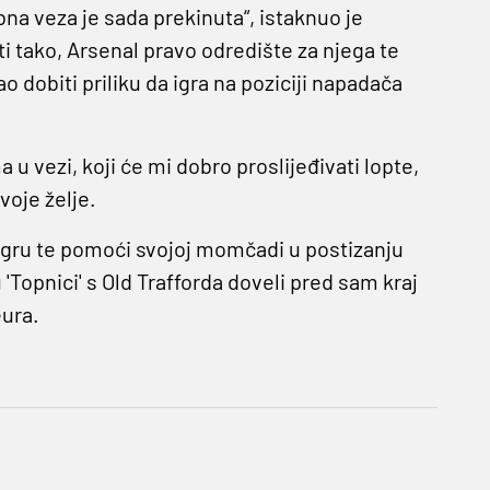
bna veza je sada prekinuta“, istaknuo je
ti tako, Arsenal pravo odredište za njega te
 dobiti priliku da igra na poziciji napadača
a u vezi, koji će mi dobro proslijeđivati lopte,
voje želje.
u igru te pomoći svojoj momčadi u postizanju
 'Topnici' s Old Trafforda doveli pred sam kraj
eura.