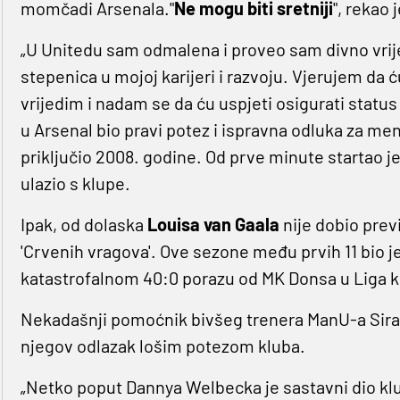
momčadi Arsenala."
Ne mogu biti sretniji
", rekao 
„U Unitedu sam odmalena i proveo sam divno vrij
stepenica u mojoj karijeri i razvoju. Vjerujem da 
vrijedim i nadam se da ću uspjeti osigurati status 
u Arsenal bio pravi potez i ispravna odluka za me
priključio 2008. godine. Od prve minute startao j
ulazio s klupe.
Ipak, od dolaska
Louisa van Gaala
nije dobio prev
'Crvenih vragova'. Ove sezone među prvih 11 bio j
katastrofalnom 40:0 porazu od MK Donsa u Liga k
Nekadašnji pomoćnik bivšeg trenera ManU-a Sir
njegov odlazak lošim potezom kluba.
„Netko poput Dannya Welbecka je sastavni dio klu