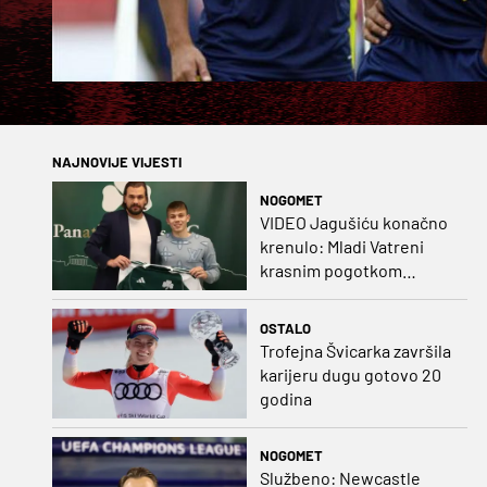
NAJNOVIJE VIJESTI
NOGOMET
VIDEO Jagušiću konačno
krenulo: Mladi Vatreni
krasnim pogotkom
potvrdio sjajnu formu
OSTALO
Trofejna Švicarka završila
karijeru dugu gotovo 20
godina
NOGOMET
Službeno: Newcastle