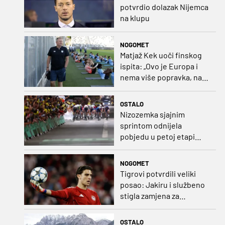
potvrdio dolazak Nijemca
na klupu
NOGOMET
Matjaž Kek uoči finskog
ispita: „Ovo je Europa i
nema više popravka, na
Rujevici se nešto pita i
Rijeku!“
OSTALO
Nizozemka sjajnim
sprintom odnijela
pobjedu u petoj etapi
Toura
NOGOMET
Tigrovi potvrdili veliki
posao: Jakiru i službeno
stigla zamjena za
Pandura
OSTALO