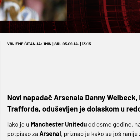
VRIJEME ČITANJA: 1MIN | SRI. 03.09.14. | 13:15
Novi napadač Arsenala Danny Welbeck, ko
Trafforda, oduševljen je dolaskom u redo
Iako je u
Manchester Unitedu
od osme godine, na
potpisao za
Arsenal
, priznao je kako se još ranij