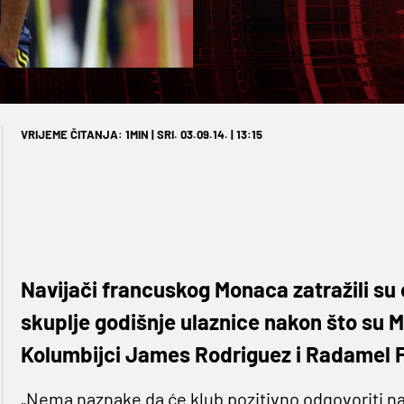
VRIJEME ČITANJA: 1MIN | SRI. 03.09.14. | 13:15
Navijači francuskog Monaca zatražili su
skuplje godišnje ulaznice nakon što su 
Kolumbijci James Rodriguez i Radamel F
„Nema naznake da će klub pozitivno odgovoriti na 