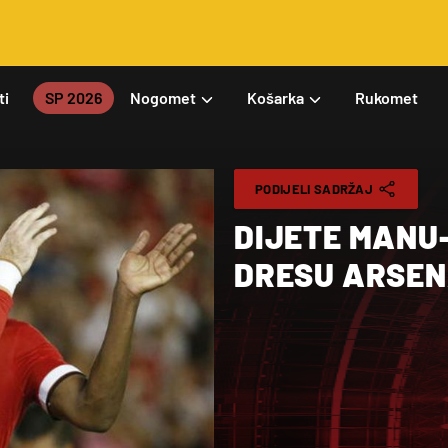
ti
SP 2026
Nogomet
Košarka
Rukomet
PODIJELI SADRŽAJ
DIJETE MANU-
DRESU ARSE