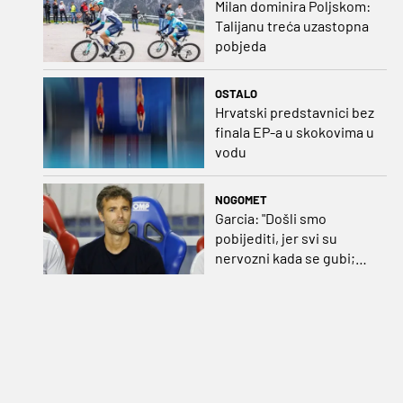
Milan dominira Poljskom:
Talijanu treća uzastopna
pobjeda
OSTALO
Hrvatski predstavnici bez
finala EP-a u skokovima u
vodu
NOGOMET
Garcia: "Došli smo
pobijediti, jer svi su
nervozni kada se gubi;
Pukštas: "Moja emotivna
utakmica pred djedom i
bakom"