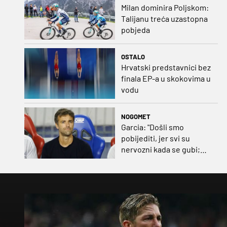
Milan dominira Poljskom:
Talijanu treća uzastopna
pobjeda
OSTALO
Hrvatski predstavnici bez
finala EP-a u skokovima u
vodu
NOGOMET
Garcia: "Došli smo
pobijediti, jer svi su
nervozni kada se gubi;
Pukštas: "Moja emotivna
utakmica pred djedom i
bakom"