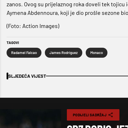
zanos. Ovog su prijelaznog roka doveli tek tojicu i
Aymena Abdennoura, koji je dio prošle sezone bio
(Foto: Action Images)
TAGOVI
Radamel Falcao
James Rodriguez
Monaco
SLJEDEĆA VIJEST
PODIJELI SADRŽAJ