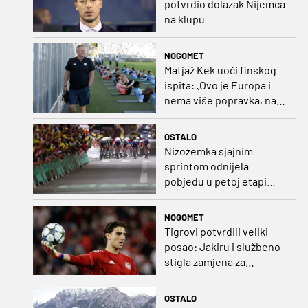
potvrdio dolazak Nijemca
na klupu
NOGOMET
Matjaž Kek uoči finskog
ispita: „Ovo je Europa i
nema više popravka, na
Rujevici se nešto pita i
Rijeku!“
OSTALO
Nizozemka sjajnim
sprintom odnijela
pobjedu u petoj etapi
Toura
NOGOMET
Tigrovi potvrdili veliki
posao: Jakiru i službeno
stigla zamjena za
Pandura
OSTALO