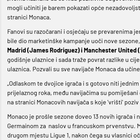
mogli učiniti je barem pokazati opće nezadovoljst
stranici Monaca.
Fanovi su razočarani i osjećaju se prevarenima jer
bile dio marketinške kampanje uoči nove sezone, 
Madrid (James Rodriguez) i Manchester United 
godišnje ulaznice i sada traže povrat razlike u c
ulaznica. Pozvali su sve navijače Monaca da učine 
„Odlaskom te dvojice igrača i s gotovo niti jedn
prijelaznog roka, među navijačima su pomiješani osj
na stranici Monacovih navijača s koje 'vrišti' pozi
Monaco je prošle sezone doveo 13 novih igrača i n
Germainom za naslov u francuskom prvenstvu. Mo
drugom mjestu Ligue 1, nakon čega su vlasnici oči