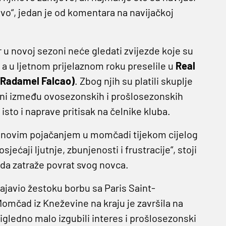
vo“, jedan je od komentara na navijačkoj
 u novoj sezoni neće gledati zvijezde koje su
a u ljetnom prijelaznom roku preselile u
Real
(Radamel Falcao)
. Zbog njih su platili skuplje
ijeni između ovosezonskih i prošlosezonskih
isto i naprave pritisak na čelnike kluba.
im novim pojačanjem u momčadi tijekom cijelog
ećaji ljutnje, zbunjenosti i frustracije“, stoji
v da zatraže povrat svog novca.
ajavio žestoku borbu sa Paris Saint-
mčad iz Kneževine na kraju je završila na
gledno malo izgubili interes i prošlosezonski