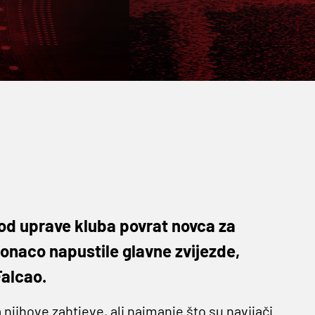
 od uprave kluba povrat novca za
Monaco napustile glavne zvijezde,
alcao.
njihove zahtjeve, ali najmanje što su navijači