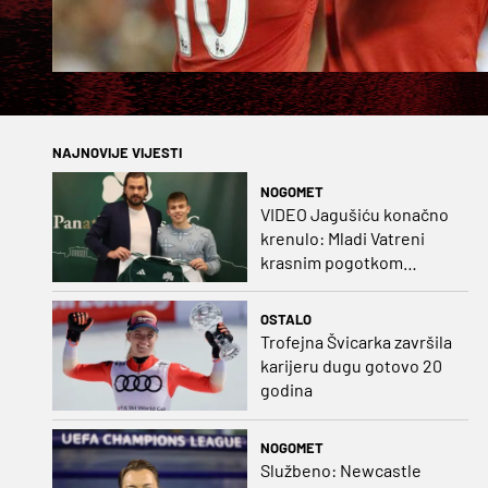
NAJNOVIJE VIJESTI
NOGOMET
VIDEO Jagušiću konačno
krenulo: Mladi Vatreni
krasnim pogotkom
potvrdio sjajnu formu
OSTALO
Trofejna Švicarka završila
karijeru dugu gotovo 20
godina
NOGOMET
Službeno: Newcastle