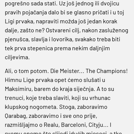
pogrešno sada stati. Uz još jednog ili dvojicu
pravih pojačanja dalo bi se glasno pričati i u toj
Ligi prvaka, napraviti možda još jedan korak
dalje, zašto ne? Ostvareni cilj, nakon zasluženog
pjenušca, slavlja i lovorika, svakako treba biti
tek prva stepenica prema nekim daljnjim
ciljevima.
Ali, o tom potom. Die Meister... The Champions!
Himnu Lige prvaka opet ćemo slušati u
Maksimiru, barem do kraja siječnja. A to su
trenuci, koje treba slaviti, koji su vrhunac
klupskog nogometa. Stoga, zaboravimo
Qarabag, zaboravimo i sve ono prije,
razmišljajmo o Realu, Barceloni, Cityju... I
svemu onome što slijedi idućih mjeseci, a tko