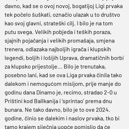
davno, kad se o ovoj novoj, bogatijoj Ligi prvaka
tek počelo šuškati, označio ulazak u to društvo
kao svoj glavni, strateški cilj. I bilo je na tom
putu svega. Velikih pobjeda i teških poraza,
sjajnih pojačanja i velikih promašaja, smjena
trenera, odlazaka najboljih igrača i klupskih
legendi, boljih i lošijih Uprava, dramatičnih borbi
za klupsko prijestolje... Bilo je trenutaka,
posebno lani, kad se ova Liga prvaka činila tako
dalekom i nemogućom misijom, prije manje do
godinu dana Dinamo je, recimo, stradao 2-0 u
Prištini kod Ballkanija i 'sprintao' prema dnu
bunara. Ne tako davno, bilo je to ove 2024.
godine, činio se dalekim i naslov prvaka, tko bi
tamo krajem siječnja uopće pomislio da će