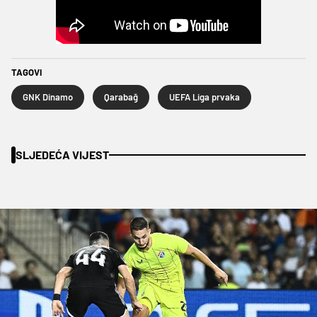
TAGOVI
GNK Dinamo
Qarabağ
UEFA Liga prvaka
SLJEDEĆA VIJEST