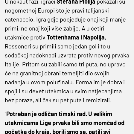
U nokaut fazi, igrači
Stefana Piolija
pokazali su
nogometnoj Europi što je pravi talijanski
catenaccio. Igra gdje pobjeđuje onaj koji manje
primi, ne onaj koji više zabije. A u četiri
utakmice protiv
Tottenhama i Napolija
,
Rossoneri su primili samo jedan gol i to u
sodačkoj nadoknadi uzvrata protiv novog prvaka
Italije. Pritom su zabili samo tri puta, no upravo
će na granitnoj obrani temeljiti dio svojih
nadanja u ovom polufinalu. Forma im je dobra i
spojili su devet utakmica u svim natjecanjima
bez poraza, ali čak su pet puta i remizirali.
“
Potreban je odličan timski rad. U velikim
utakmicama Lige prvaka bili smo momčad od
početka do kraja, borili smo se, patili svi