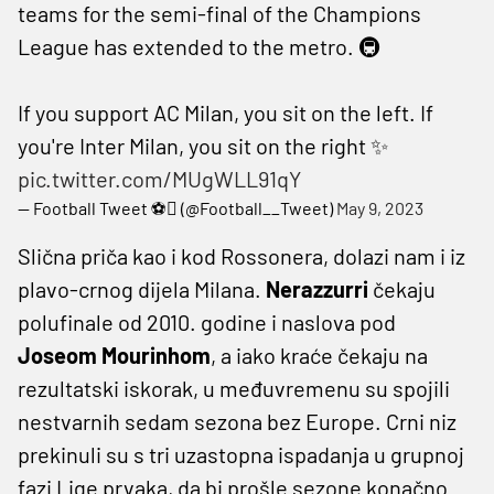
teams for the semi-final of the Champions
League has extended to the metro. 🚇
If you support AC Milan, you sit on the left. If
you're Inter Milan, you sit on the right ✨
pic.twitter.com/MUgWLL91qY
— Football Tweet ⚽ (@Football__Tweet)
May 9, 2023
Slična priča kao i kod Rossonera, dolazi nam i iz
plavo-crnog dijela Milana.
Nerazzurri
čekaju
polufinale od 2010. godine i naslova pod
Joseom Mourinhom
, a iako kraće čekaju na
rezultatski iskorak, u međuvremenu su spojili
nestvarnih sedam sezona bez Europe. Crni niz
prekinuli su s tri uzastopna ispadanja u grupnoj
fazi Lige prvaka, da bi prošle sezone konačno