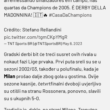
quartas da Champions de 2005. É DERBY DELLA
MADONNINA! 🇮🇹🔥
#CasaDaChampions
Crédito: Stefano Rellandini
pic.twitter.com/tgmCKpYMgR
— TNT Sports BR (@TNTSportsBR)
May 8, 2023
Gradski derbi bit će treći susret ovih rivala u
nokaut fazi Lige prvaka. Prvi puta sreli su se u
sezoni 2002/03, također u polufinalu, kada je
Milan
prošao dalje zbog gola u gostima. Dvije
sezone kasnije, četvrtfinalni dvoboji uvjerljivo
su otišli na stranu Rossonera, ponovno, slavili
su s ukupnih 5-0.
Tradicija je, dakle, na strani Milana. Trenutna