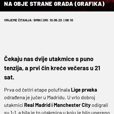
NA OBJE STRANE GRADA (GRAFIKA)
VRIJEME ČITANJA: 5MIN | SRI. 10.05.23. | 08:10
Čekaju nas dvije utakmice s puno
tenzija, a prvi čin kreće večeras u 21
sat.
Prva od četiri etape polufinala
Lige prvaka
odrađena je jučer u Madridu. U vrlo dobroj
utakmici
Real Madrid i Manchester City
odigrali
su 1-1, a bila je to utakmica u koju je bilo upereno