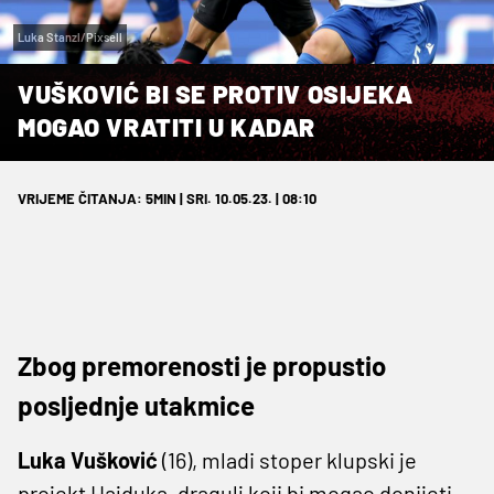
Luka Stanzl/Pixsell
VUŠKOVIĆ BI SE PROTIV OSIJEKA
MOGAO VRATITI U KADAR
VRIJEME ČITANJA: 5MIN | SRI. 10.05.23. | 08:10
Zbog premorenosti je propustio
posljednje utakmice
Luka Vušković
(16), mladi stoper klupski je
projekt Hajduka, dragulj koji bi mogao donijeti