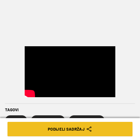
TAGOVI
Hajduk
Hajduk juniori
Luka Vušković
PODIJELI SADRŽAJ
NK Osijek
PSG
Rabuzinovo Sunce