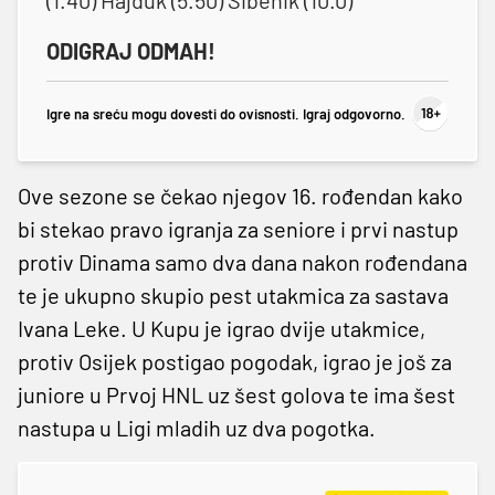
(1.40) Hajduk (5.50) Šibenik (10.0)
ODIGRAJ ODMAH!
Igre na sreću mogu dovesti do ovisnosti. Igraj odgovorno.
Ove sezone se čekao njegov 16. rođendan kako
bi stekao pravo igranja za seniore i prvi nastup
protiv Dinama samo dva dana nakon rođendana
te je ukupno skupio pest utakmica za sastava
Ivana Leke. U Kupu je igrao dvije utakmice,
protiv Osijek postigao pogodak, igrao je još za
juniore u Prvoj HNL uz šest golova te ima šest
nastupa u Ligi mladih uz dva pogotka.