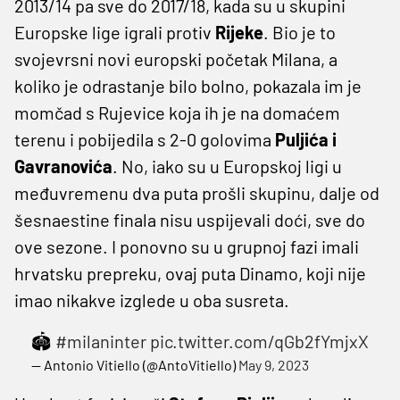
2013/14 pa sve do 2017/18, kada su u skupini
Europske lige igrali protiv
Rijeke
. Bio je to
svojevrsni novi europski početak Milana, a
koliko je odrastanje bilo bolno, pokazala im je
momčad s Rujevice koja ih je na domaćem
terenu i pobijedila s 2-0 golovima
Puljića i
Gavranovića
. No, iako su u Europskoj ligi u
međuvremenu dva puta prošli skupinu, dalje od
šesnaestine finala nisu uspijevali doći, sve do
ove sezone. I ponovno su u grupnoj fazi imali
hrvatsku prepreku, ovaj puta Dinamo, koji nije
imao nikakve izglede u oba susreta.
🏟️
#milaninter
pic.twitter.com/qGb2fYmjxX
— Antonio Vitiello (@AntoVitiello)
May 9, 2023