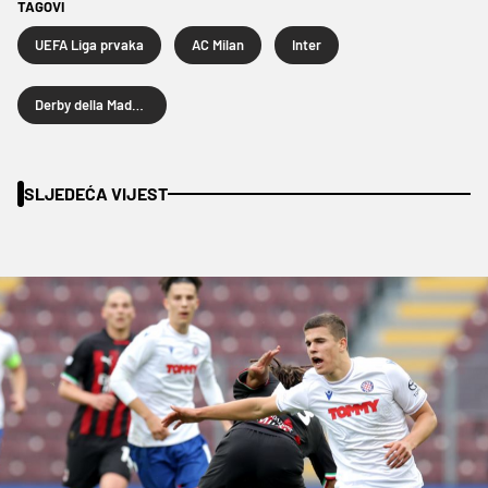
TAGOVI
UEFA Liga prvaka
AC Milan
Inter
Derby della Madonnina
SLJEDEĆA VIJEST