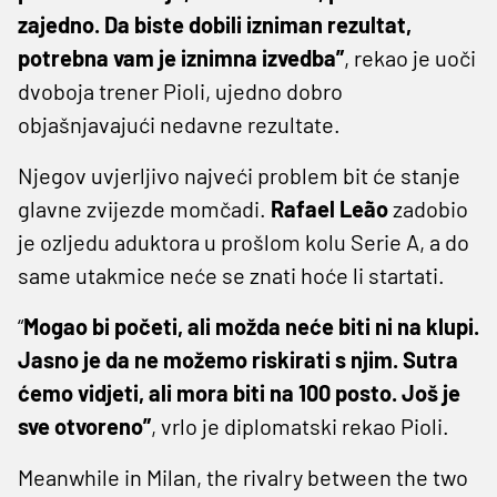
zajedno. Da biste dobili izniman rezultat,
potrebna vam je iznimna izvedba”
, rekao je uoči
dvoboja trener Pioli, ujedno dobro
objašnjavajući nedavne rezultate.
Njegov uvjerljivo najveći problem bit će stanje
glavne zvijezde momčadi.
Rafael Leão
zadobio
je ozljedu aduktora u prošlom kolu Serie A, a do
same utakmice neće se znati hoće li startati.
“
Mogao bi početi, ali možda neće biti ni na klupi.
Jasno je da ne možemo riskirati s njim. Sutra
ćemo vidjeti, ali mora biti na 100 posto. Još je
sve otvoreno”
, vrlo je diplomatski rekao Pioli.
Meanwhile in Milan, the rivalry between the two