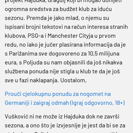
ogromna sredstva za budžet klub za iduću
sezonu. Premda je jako mlad, o njemu su
ispisani brojni tekstovi na račun interesa stranih
klubova, PSG-a i Manchester Cityja u prvom
redu, no iako je jučer plasirana informacija da je
s Parižanima sve dogovoreno za 10,5 milijuna
eura, s Poljuda su nam objasnili da još nikakva
službena ponuda nije stigla u klub te da je još
sve u fazi naklapanja. Uostalom,
Prouči cjelokupnu ponudu za nogomet na
Germaniji i zaigraj odmah (Igraj odgovorno, 18+)
Vušković ni ne može iz Hajduka dok ne završi
sezona, a ono što je izvjesnije je jest da bi se za