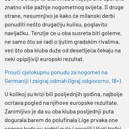
znatno više pažnje nogometnog svijeta. S druge
strane, nesumnjivo je kako će milanski derbi
ponuditi nešto drugačiju kulisu, poglavito
navijačku. Tenzije će u oba susreta biti goleme,
ne samo što se radi o ljutim gradskim rivalima,
već što oba kluba duže od desetljeća čekaju na
neki opipljiviji europski rezultat.
Prouči cjelokupnu ponudu za nogomet na
Germaniji i zaigraj odmah (Igraj odgovorno, 18+)
U kolikoj su krizi bili posljednjih godina, najbolje
ocrtava pogled na njihove europske rezultate.
Zanimljivo je da su oba kluba posljednji puta
dogurala barem do polufinala Lige prvaka one
sezone kada su zadnji puta i osvojili Ušati trofej.