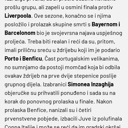
prošlu grupu, ali zapeli u osmini finala protiv
Liverpoola
. Ove sezone, konačno se i njima
posložilo i prolazak skupine smrti s
Bayernom i
Barcelonom
bio je svojevrsna najava uspješnog
proljeća. Treba biti realan i reći da su, pritom,
imali priličnu sreću u ždrijebu koji im je podario
Porto i Benficu
, Čast portugalskim velikanima,
no sumnjamo da postoji momčad koja bi odbila
ovakav ždrijeb na prve dvije stepenice poslije
grupnog dijela. Izabranici
Simonea Inzaghija
objeručke su prihvatili ponuđeno i sada su na
korak do ponovnog prolaska u finale. Nakon
prolaska Benfice, nanizali su i četiri
prvenstvene pobjede, izbacili Juve iz polufinala
Coppa Italije i može se reći da im gradski okršaj