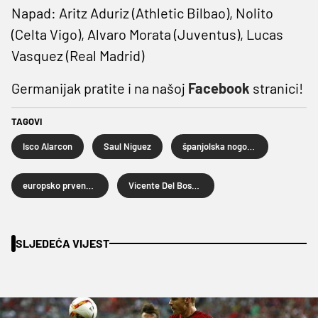
Napad: Aritz Aduriz (Athletic Bilbao), Nolito
(Celta Vigo), Alvaro Morata (Juventus), Lucas
Vasquez (Real Madrid)
Germanijak pratite i na našoj
Facebook
stranici!
TAGOVI
Isco Alarcon
Saul Niguez
španjolska nogometna reprezentacija
europsko prvenstvo u nogometu 2016
Vicente Del Bosque
SLJEDEĆA VIJEST