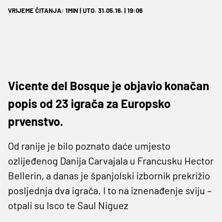
VRIJEME ČITANJA: 1MIN | UTO. 31.05.16. | 19:06
Vicente del Bosque je objavio konačan
popis od 23 igrača za Europsko
prvenstvo.
Od ranije je bilo poznato daće umjesto
ozlijeđenog Danija Carvajala u Francusku Hector
Bellerin, a danas je španjolski izbornik prekrižio
posljednja dva igrača. I to na iznenađenje sviju –
otpali su Isco te Saul Niguez