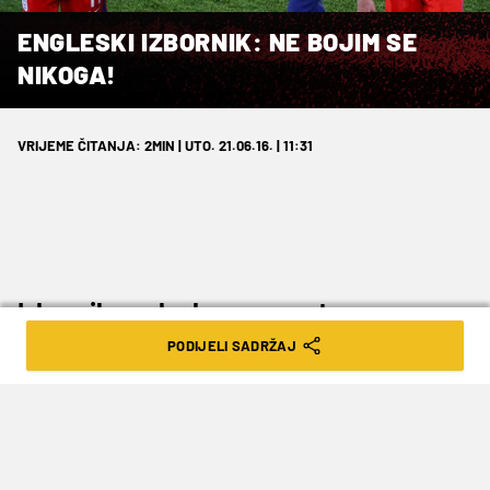
ENGLESKI IZBORNIK: NE BOJIM SE
NIKOGA!
VRIJEME ČITANJA: 2MIN | UTO. 21.06.16. | 11:31
Izbornik engleske nogometne
reprezentacije Roy Hodgson je poručio
PODIJELI SADRŽAJ
kako se ne boji niti jedne momčadi u
osmini finala Europskog prvenstva u
Francuskoj.