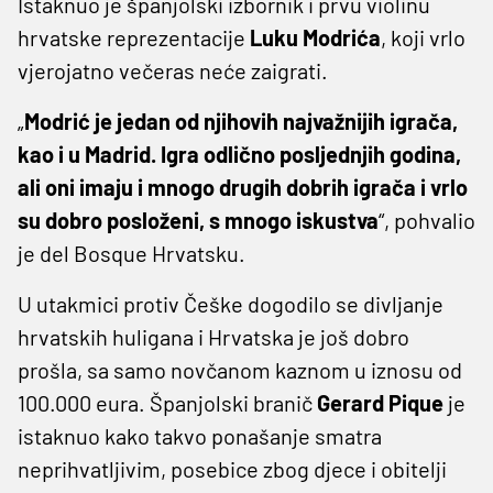
Istaknuo je španjolski izbornik i prvu violinu
hrvatske reprezentacije
Luku Modrića
, koji vrlo
vjerojatno večeras neće zaigrati.
„
Modrić je jedan od njihovih najvažnijih igrača,
kao i u Madrid. Igra odlično posljednjih godina,
ali oni imaju i mnogo drugih dobrih igrača i vrlo
su dobro posloženi, s mnogo iskustva
“, pohvalio
je del Bosque Hrvatsku.
U utakmici protiv Češke dogodilo se divljanje
hrvatskih huligana i Hrvatska je još dobro
prošla, sa samo novčanom kaznom u iznosu od
100.000 eura. Španjolski branič
Gerard Pique
je
istaknuo kako takvo ponašanje smatra
neprihvatljivim, posebice zbog djece i obitelji