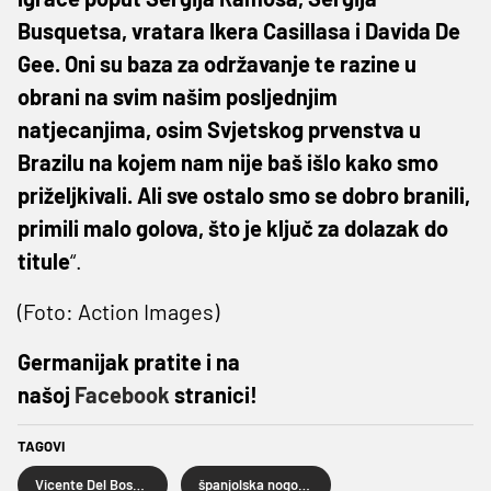
Busquetsa, vratara Ikera Casillasa i Davida De
Gee. Oni su baza za održavanje te razine u
obrani na svim našim posljednjim
natjecanjima, osim Svjetskog prvenstva u
Brazilu na kojem nam nije baš išlo kako smo
priželjkivali. Ali sve ostalo smo se dobro branili,
primili malo golova, što je ključ za dolazak do
titule
“.
(Foto: Action Images)
Germanijak pratite i na
našoj
Facebook
stranici!
TAGOVI
Vicente Del Bosque
španjolska nogometna reprezentacija