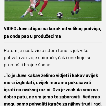
VIDEO Juve stigao na korak od velikog podviga,
pa onda pao u produžecima
Potom je nastavio u istom tonu, s još više
pohvala za svoje suigrače, čak i one koje su
promašili brojne šanse.
„To je Juve kakav želimo vidjeti i kakav uvijek
mora izgledati, uvijek moramo pokušavati
igrati na ovakvoj razini. Ovo je znak da smo na
dobro putu, ne smijemo to zaboraviti. Večeras
mogu samo pohvaliti igrače za njihov trud i rad,