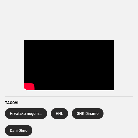
TAGOVI
Hrvatska nogometna liga
HNL
GNK Dinamo
Dani Olmo