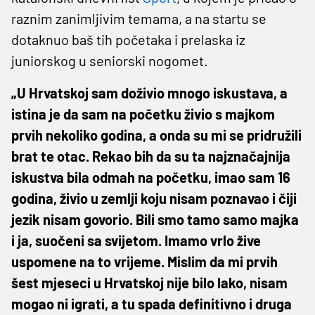
raznim zanimljivim temama, a na startu se
dotaknuo baš tih početaka i prelaska iz
juniorskog u seniorski nogomet.
„U Hrvatskoj sam doživio mnogo iskustava, a
istina je da sam na početku živio s majkom
prvih nekoliko godina, a onda su mi se pridružili
brat te otac. Rekao bih da su ta najznačajnija
iskustva bila odmah na početku, imao sam 16
godina, živio u zemlji koju nisam poznavao i čiji
jezik nisam govorio. Bili smo tamo samo majka
i ja, suočeni sa svijetom. Imamo vrlo žive
uspomene na to vrijeme. Mislim da mi prvih
šest mjeseci u Hrvatskoj nije bilo lako, nisam
mogao ni igrati, a tu spada definitivno i druga