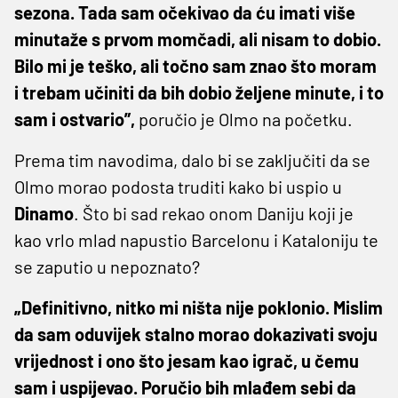
sezona. Tada sam očekivao da ću imati više
minutaže s prvom momčadi, ali nisam to dobio.
Bilo mi je teško, ali točno sam znao što moram
i trebam učiniti da bih dobio željene minute, i to
sam i ostvario”,
poručio je Olmo na početku.
Prema tim navodima, dalo bi se zaključiti da se
Olmo morao podosta truditi kako bi uspio u
Dinamo
. Što bi sad rekao onom Daniju koji je
kao vrlo mlad napustio Barcelonu i Kataloniju te
se zaputio u nepoznato?
„Definitivno, nitko mi ništa nije poklonio. Mislim
da sam oduvijek stalno morao dokazivati svoju
vrijednost i ono što jesam kao igrač, u čemu
sam i uspijevao. Poručio bih mlađem sebi da