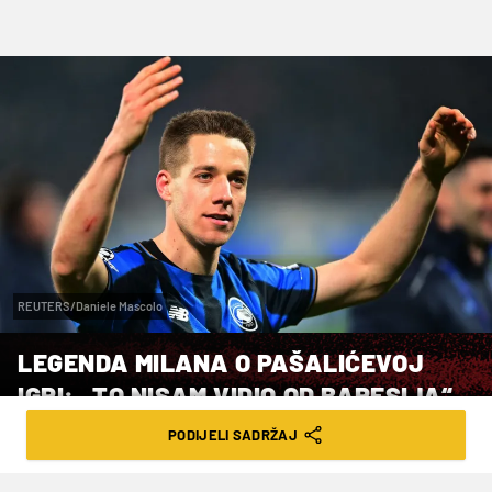
REUTERS/Daniele Mascolo
LEGENDA MILANA O PAŠALIĆEVOJ
IGRI: „TO NISAM VIDIO OD BARESIJA“
PODIJELI SADRŽAJ
VRIJEME ČITANJA: 2MIN | ČET. 26.02.26. | 09:08