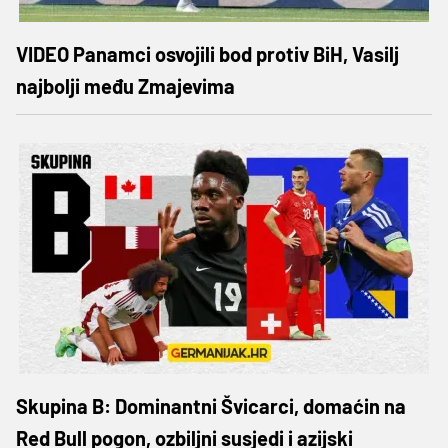
VIDEO Panamci osvojili bod protiv BiH, Vasilj
najbolji među Zmajevima
Skupina B: Dominantni Švicarci, domaćin na
Red Bull pogon, ozbiljni susjedi i azijski