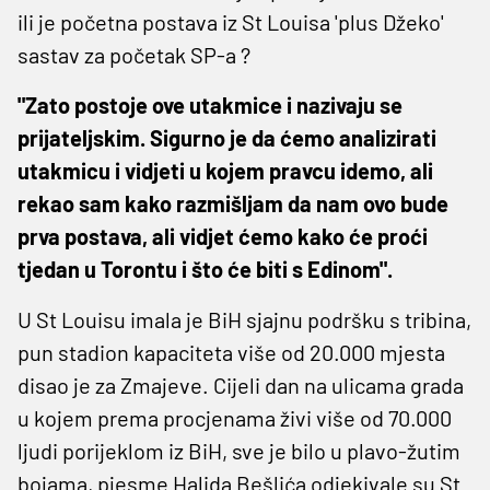
ili je početna postava iz St Louisa 'plus Džeko'
sastav za početak SP-a ?
"Zato postoje ove utakmice i nazivaju se
prijateljskim. Sigurno je da ćemo analizirati
utakmicu i vidjeti u kojem pravcu idemo, ali
rekao sam kako razmišljam da nam ovo bude
prva postava, ali vidjet ćemo kako će proći
tjedan u Torontu i što će biti s Edinom".
U St Louisu imala je BiH sjajnu podršku s tribina,
pun stadion kapaciteta više od 20.000 mjesta
disao je za Zmajeve. Cijeli dan na ulicama grada
u kojem prema procjenama živi više od 70.000
ljudi porijeklom iz BiH, sve je bilo u plavo-žutim
bojama, pjesme Halida Bešlića odjekivale su St