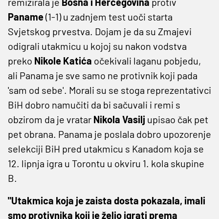
remizirala je
Bosna i Hercegovina
protiv
Paname
(1-1) u zadnjem test uoči starta
Svjetskog prvestva. Dojam je da su Zmajevi
odigrali utakmicu u kojoj su nakon vodstva
preko
Nikole Katića
očekivali laganu pobjedu,
ali Panama je sve samo ne protivnik koji pada
'sam od sebe'. Morali su se stoga reprezentativci
BiH dobro namučiti da bi sačuvali i remi s
obzirom da je vratar
Nikola Vasilj
upisao čak pet
pet obrana. Panama je poslala dobro upozorenje
selekciji BiH pred utakmicu s Kanadom koja se
12. lipnja igra u Torontu u okviru 1. kola skupine
B.
"Utakmica koja je zaista dosta pokazala, imali
smo protivnika koji je želio igrati prema