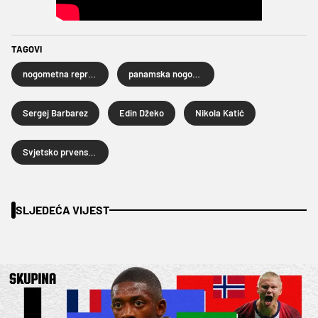
TAGOVI
nogometna reprezentacija Bosne i Hercegovine
panamska nogometna reprezentacija
Sergej Barbarez
Edin Džeko
Nikola Katić
Svjetsko prvenstvo u nogometu 2026.
SLJEDEĆA VIJEST