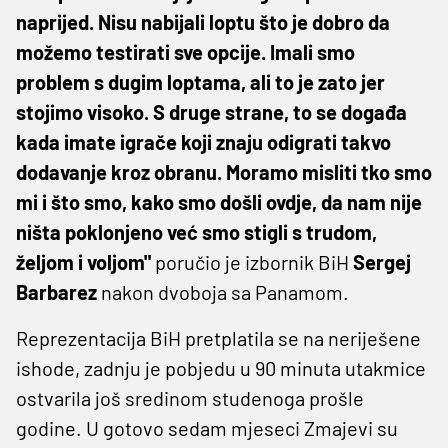
naprijed. Nisu nabijali loptu što je dobro da
možemo testirati sve opcije. Imali smo
problem s dugim loptama, ali to je zato jer
stojimo visoko. S druge strane, to se događa
kada imate igrače koji znaju odigrati takvo
dodavanje kroz obranu. Moramo misliti tko smo
mi i što smo, kako smo došli ovdje, da nam nije
ništa poklonjeno već smo stigli s trudom,
željom i voljom"
poručio je izbornik BiH
Sergej
Barbarez
nakon dvoboja sa Panamom.
Reprezentacija BiH pretplatila se na neriješene
ishode, zadnju je pobjedu u 90 minuta utakmice
ostvarila još sredinom studenoga prošle
godine. U gotovo sedam mjeseci Zmajevi su