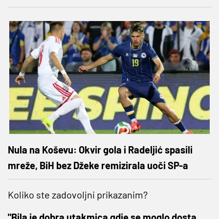
Nula na Koševu: Okvir gola i Radeljić spasili
mreže, BiH bez Džeke remizirala uoči SP-a
Koliko ste zadovoljni prikazanim?
"Bila je dobra utakmica gdje se moglo dosta