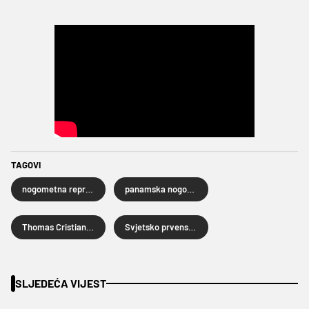
TAGOVI
nogometna reprezentacija Bosne i Hercegovine
panamska nogometna reprezentacija
Thomas Cristiansen
Svjetsko prvenstvo u nogometu 2026.
SLJEDEĆA VIJEST