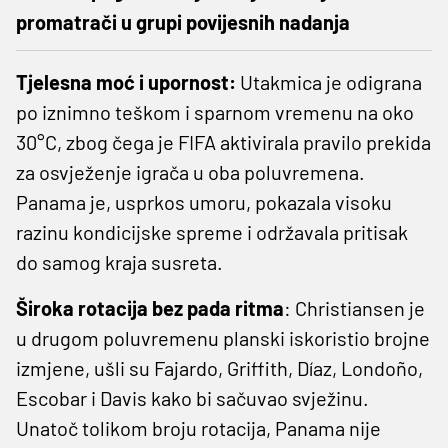
promatrači u grupi povijesnih nadanja
Tjelesna moć i upornost:
Utakmica je odigrana
po iznimno teškom i sparnom vremenu na oko
30°C, zbog čega je FIFA aktivirala pravilo prekida
za osvježenje igrača u oba poluvremena.
Panama je, usprkos umoru, pokazala visoku
razinu kondicijske spreme i održavala pritisak
do samog kraja susreta.
Široka rotacija bez pada ritma
: Christiansen je
u drugom poluvremenu planski iskoristio brojne
izmjene, ušli su Fajardo, Griffith, Díaz, Londoño,
Escobar i Davis kako bi sačuvao svježinu.
Unatoč tolikom broju rotacija, Panama nije