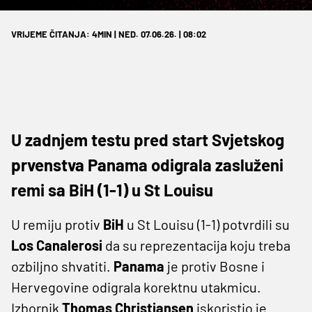
VRIJEME ČITANJA: 4MIN | NED. 07.06.26. | 08:02
U zadnjem testu pred start Svjetskog
prvenstva Panama odigrala zasluženi
remi sa BiH (1-1) u St Louisu
U remiju protiv
BiH
u St Louisu (1-1) potvrdili su
Los Canalerosi
da su reprezentacija koju treba
ozbiljno shvatiti.
Panama
je protiv Bosne i
Hervegovine odigrala korektnu utakmicu.
Izbornik
Thomas Christiansen
iskoristio je