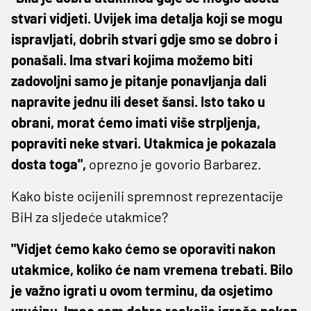
stvari vidjeti. Uvijek ima detalja koji se mogu
ispravljati, dobrih stvari gdje smo se dobro i
ponašali. Ima stvari kojima možemo biti
zadovoljni samo je pitanje ponavljanja dali
napravite jednu ili deset šansi. Isto tako u
obrani, morat ćemo imati više strpljenja,
popraviti neke stvari. Utakmica je pokazala
dosta toga",
oprezno je govorio Barbarez.
Kako biste ocijenili spremnost reprezentacije
BiH za sljedeće utakmice?
"Vidjet ćemo kako ćemo se oporaviti nakon
utakmice, koliko će nam vremena trebati. Bilo
je važno igrati u ovom terminu, da osjetimo
vrućinu. Imao sam dobre reakcije igrača nakon