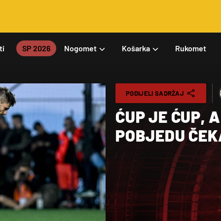
ti
SP 2026
Nogomet
Košarka
Rukomet
PODIJELI SADRŽAJ
ĆUP JE ĆUP, 
POBJEDU ČEKA