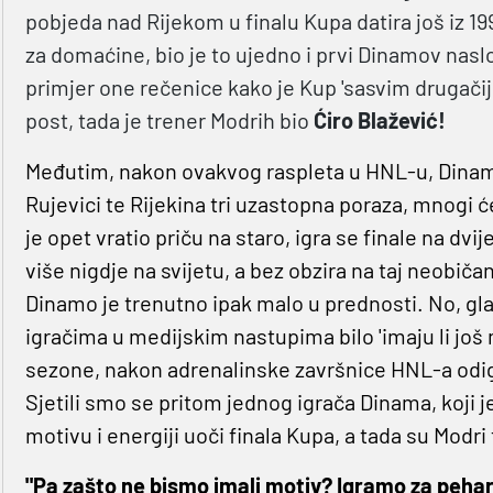
pobjeda nad Rijekom u finalu Kupa datira još iz 199
za domaćine, bio je to ujedno i prvi Dinamov nasl
primjer one rečenice kako je Kup 'sasvim drugačij
post, tada je trener Modrih bio
Ćiro Blažević!
Međutim, nakon ovakvog raspleta u HNL-u, Dinam
Rujevici te Rijekina tri uzastopna poraza, mnogi će
je opet vratio priču na staro, igra se finale na dv
više nigdje na svijetu, a bez obzira na taj neobič
Dinamo je trenutno ipak malo u prednosti. No, gla
igračima u medijskim nastupima bilo 'imaju li još
sezone, nakon adrenalinske završnice HNL-a odigr
Sjetili smo se pritom jednog igrača Dinama, koji j
motivu i energiji uoči finala Kupa, a tada su Modri
"Pa zašto ne bismo imali motiv? Igramo za pehar, 