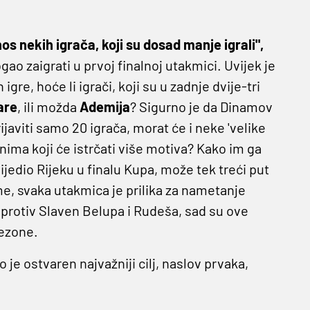
s nekih igrača, koji su dosad manje igrali",
gao zaigrati u prvoj finalnoj utakmici. Uvijek je
 igre, hoće li igrači, koji su u zadnje dvije-tri
are
, ili možda
Ademija
? Sigurno je da Dinamov
javiti samo 20 igrača, morat će i neke 'velike
 onima koji će istrčati više motiva? Kako im ga
edio Rijeku u finalu Kupa, može tek treći put
ome, svaka utakmica je prilika za nametanje
 protiv Slaven Belupa i Rudeša, sad su ove
sezone.
je ostvaren najvažniji cilj, naslov prvaka,