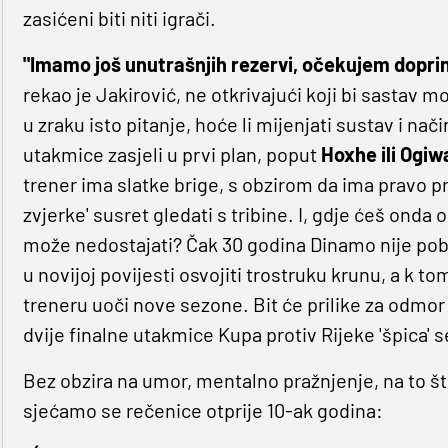
zasićeni biti niti igrači.
"Imamo još unutrašnjih rezervi, očekujem doprino
rekao je Jakirović, ne otkrivajući koji bi sastav mo
u zraku isto pitanje, hoće li mijenjati sustav i način
utakmice zasjeli u prvi plan, poput
Hoxhe ili Ogiw
trener ima slatke brige, s obzirom da ima pravo pri
zvjerke' susret gledati s tribine. I, gdje ćeš onda
može nedostajati? Čak 30 godina Dinamo nije pobij
u novijoj povijesti osvojiti trostruku krunu, a k t
treneru uoči nove sezone. Bit će prilike za odmor
dvije finalne utakmice Kupa protiv Rijeke 'špica' 
Bez obzira na umor, mentalno pražnjenje, na to što 
sjećamo se rečenice otprije 10-ak godina: