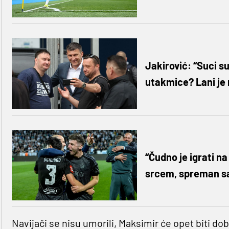
Jakirović: “Suci su
utakmice? Lani je
“Čudno je igrati n
srcem, spreman sa
Navijači se nisu umorili, Maksimir će opet biti do