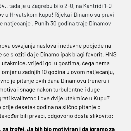
4., tada je u Zagrebu bilo 2-0, na Kantridi 1-0
ov u Hrvatskom kupu! Rijeka i Dinamo su pravi
e natjecanje'. Punih 30 godina traje Dinamov
ova osvajanja naslova i nedavne pobjede na
 se složiti da je Dinamo ipak blagi favorit. HNS
ije utakmice, vrijedi gol u gostima, čega nema
an omjer u zadnjih 10 godina u ovom natjecanju,
vno je pitanje ovih dana Dinamovu treneru i
 motiva i snage nakon turbulentne i duge
ati kvalitetno i ove dvije utakmice u Kupu?'.
e prije desetak godina na slično pitanje o
 također bili prvaci, odgovorio dosta slikovito:
za trofej. Ja bih bio motiviran i da igramo za