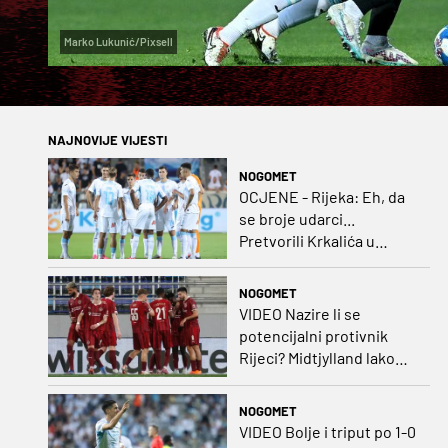
Marko Lukunić/Pixsell
NAJNOVIJE VIJESTI
NOGOMET
OCJENE - Rijeka: Eh, da
se broje udarci...
Pretvorili Krkalića u
junaka, a izlet na uzvrat u
ozbiljan posao!
NOGOMET
VIDEO Nazire li se
potencijalni protivnik
Rijeci? Midtjylland lako
protiv Iraca za slavlje u
prvoj utakmici
NOGOMET
VIDEO Bolje i triput po 1-0