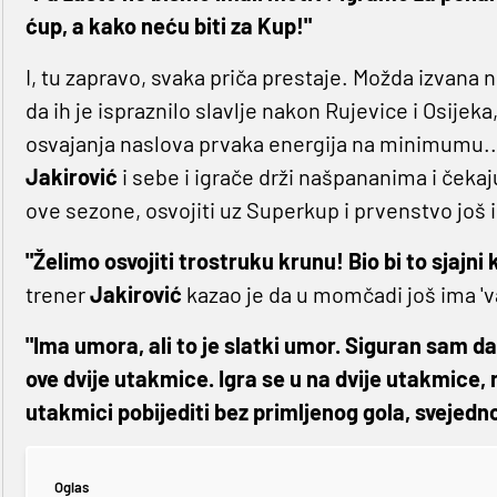
ćup, a kako neću biti za Kup!"
I, tu zapravo, svaka priča prestaje. Možda izvana
da ih je ispraznilo slavlje nakon Rujevice i Osijeka,
osvajanja naslova prvaka energija na minimumu...
Jakirović
i sebe i igrače drži našpananima i čekaju
ove sezone, osvojiti uz Superkup i prvenstvo još 
"Želimo osvojiti trostruku krunu! Bio bi to sjajni 
trener
Jakirović
kazao je da u momčadi još ima 'v
"Ima umora, ali to je slatki umor. Siguran sam d
ove dvije utakmice. Igra se u na dvije utakmice, 
utakmici pobijediti bez primljenog gola, svejedn
Oglas