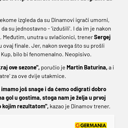
 nekome izgleda da su Dinamovi igrači umorni,
 da su jednostavno - 'izdušili'. I da im je nakon
 Međutim, unutra u svlačionici, trener
Sergej
 ovaj finale. Jer, nakon svega što su prošli
i Kup, bilo bi fenomenalno. Neopisivo.
kraj ove sezone",
poručio je
Martin Baturina,
a i
atre' za ove dvije utakmice.
a imamo još snage i da ćemo odigrati dobro
na gol u gostima, stoga nam je želja u prvoj
o kojim rezultatom",
kazao je Dinamov trener.