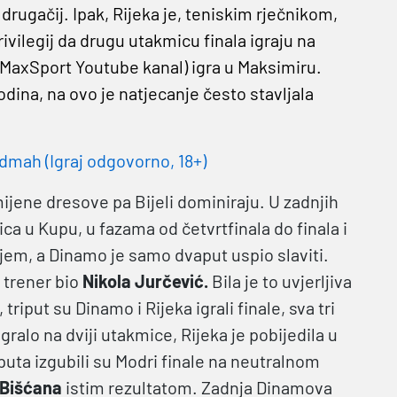
rugačij. Ipak, Rijeka je, teniskim rječnikom,
rivilegij da drugu utakmicu finala igraju na
, MaxSport Youtube kanal) igra u Maksimiru.
odina, na ovo je natjecanje često stavljala
dmah (Igraj odgovorno, 18+)
ijene dresove pa Bijeli dominiraju. U zadnjih
ca u Kupu, u fazama od četvrtfinala do finala i
mijem, a Dinamo je samo dvaput uspio slaviti.
e trener bio
Nikola Jurčević.
Bila je to uvjerljiva
riput su Dinamo i Rijeka igrali finale, sva tri
igralo na dviji utakmice, Rijeka je pobijedila u
 puta izgubili su Modri finale na neutralnom
Bišćana
istim rezultatom. Zadnja Dinamova