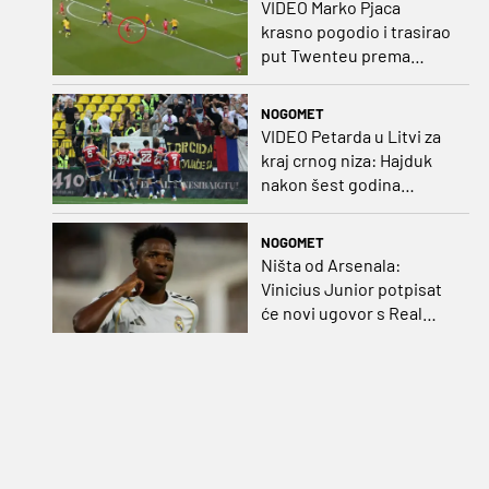
VIDEO Marko Pjaca
krasno pogodio i trasirao
put Twenteu prema
važnoj pobjedi
NOGOMET
VIDEO Petarda u Litvi za
kraj crnog niza: Hajduk
nakon šest godina
pobijedio na europskom
gostovanju
NOGOMET
Ništa od Arsenala:
Vinicius Junior potpisat
će novi ugovor s Real
Madridom