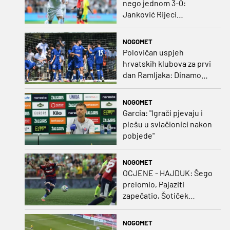
nego jednom 3-0:
Janković Rijeci
projektilom donio slavlje
protiv inferiornijeg
NOGOMET
protivnika
Polovičan uspjeh
hrvatskih klubova za prvi
dan Ramljaka: Dinamo
poražen od Juventusa,
Hajduk bolji od Bologne
NOGOMET
Garcia: "Igrači pjevaju i
plešu u svlačionici nakon
pobjede"
NOGOMET
OCJENE - HAJDUK: Šego
prelomio, Pajaziti
zapečatio, Šotiček
oduševio u predstavi
splitskih 'odlikaša'
NOGOMET