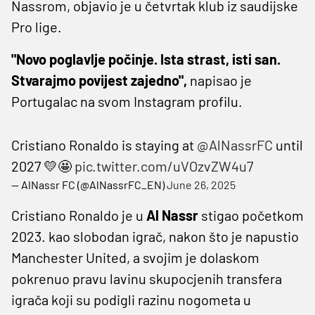
Nassrom, objavio je u četvrtak klub iz saudijske
Pro lige.
"Novo poglavlje počinje. Ista strast, isti san.
Stvarajmo povijest zajedno",
napisao je
Portugalac na svom Instagram profilu.
Cristiano Ronaldo is staying at
@AlNassrFC
until
2027 💛🤩
pic.twitter.com/uVOzvZW4u7
— AlNassr FC (@AlNassrFC_EN)
June 26, 2025
Cristiano Ronaldo je u
Al Nassr
stigao početkom
2023. kao slobodan igrač, nakon što je napustio
Manchester United, a svojim je dolaskom
pokrenuo pravu lavinu skupocjenih transfera
igrača koji su podigli razinu nogometa u