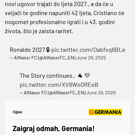
novi ugovor trajati do ljeta 2027., a da će u
veljači te godine napuniti 42 ljeta, Cristiano će
nogomet profesionalno igrati i u 43. godini
života, što je zaista raritet.
Ronaldo 2027 🔒
pic.twitter.com/Oabfvq6BLe
— AlNassr FC (@AlNassrFC_EN)
June 26, 2025
The Story continues.. 🐐 💛
pic.twitter.com/XV8WoOREeB
— AlNassr FC (@AlNassrFC_EN)
June 26, 2025
Oglas
Zaigraj odmah, Germania!