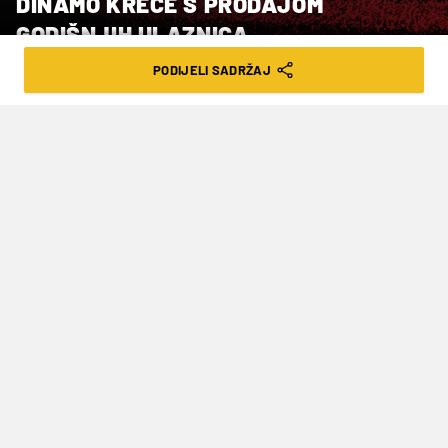
DINAMO KREĆE S PRODAJOM
GODIŠNJIH ULAZNICA
PODIJELI SADRŽAJ
VRIJEME ČITANJA: 1MIN | ČET. 26.06.25. | 15:10
Sve informacije dostupne su na jednom
mjestu
GNK Dinamo objavio je na mrežnoj stranici kako
kreću s prodajom godišnjih ulaznica za sezonu
25./26.
Sve informacije mogu se pronaći
OVDJE
, s tim