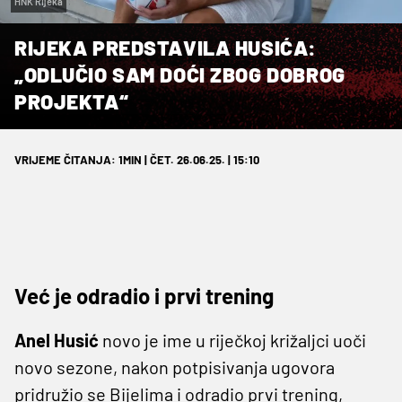
HNK Rijeka
RIJEKA PREDSTAVILA HUSIĆA:
„ODLUČIO SAM DOĆI ZBOG DOBROG
PROJEKTA“
VRIJEME ČITANJA: 1MIN | ČET. 26.06.25. | 15:10
Već je odradio i prvi trening
Anel Husić
novo je ime u riječkoj križaljci uoči
novo sezone, nakon potpisivanja ugovora
pridružio se Bijelima i odradio prvi trening,