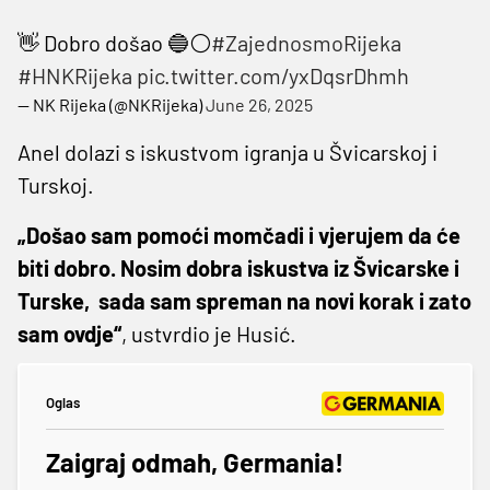
👋 Dobro došao 🔵⚪️
#ZajednosmoRijeka
#HNKRijeka
pic.twitter.com/yxDqsrDhmh
— NK Rijeka (@NKRijeka)
June 26, 2025
Anel dolazi s iskustvom igranja u Švicarskoj i
Turskoj.
„Došao sam pomoći momčadi i vjerujem da će
biti dobro. Nosim dobra iskustva iz Švicarske i
Turske, sada sam spreman na novi korak i zato
sam ovdje“
, ustvrdio je Husić.
Oglas
Zaigraj odmah, Germania!