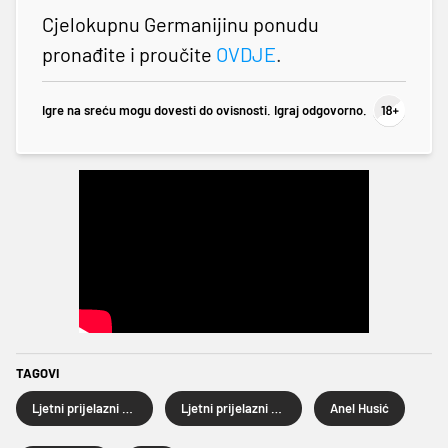
Cjelokupnu Germanijinu ponudu
pronađite i proučite
OVDJE
.
Igre na sreću mogu dovesti do ovisnosti. Igraj odgovorno.
TAGOVI
Ljetni prijelazni rok
Ljetni prijelazni rok 2025.
Anel Husić