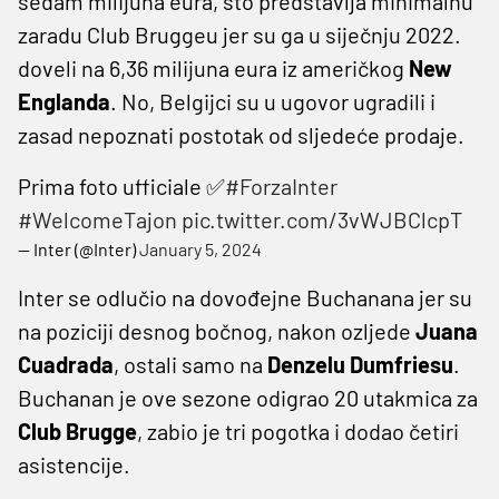
sedam milijuna eura, što predstavlja minimalnu
zaradu Club Bruggeu jer su ga u siječnju 2022.
doveli na 6,36 milijuna eura iz američkog
New
Englanda
. No, Belgijci su u ugovor ugradili i
zasad nepoznati postotak od sljedeće prodaje.
Prima foto ufficiale ✅
#ForzaInter
#WelcomeTajon
pic.twitter.com/3vWJBClcpT
— Inter (@Inter)
January 5, 2024
Inter se odlučio na dovođejne Buchanana jer su
na poziciji desnog bočnog, nakon ozljede
Juana
Cuadrada
, ostali samo na
Denzelu Dumfriesu
.
Buchanan je ove sezone odigrao 20 utakmica za
Club Brugge
, zabio je tri pogotka i dodao četiri
asistencije.