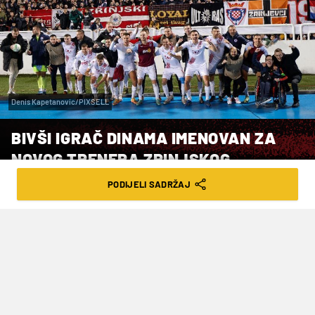
Denis Kapetanovic/PIXSELL
BIVŠI IGRAČ DINAMA IMENOVAN ZA
NOVOG TRENERA ZRINJSKOG
PODIJELI SADRŽAJ
VRIJEME ČITANJA: 1MIN | PET. 05.01.24. | 17:55
Klub je službeno potvrdio dolazak