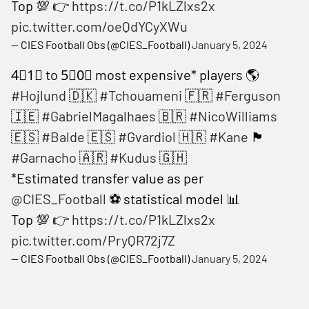
Top 💯 👉
https://t.co/P1kLZlxs2x
pic.twitter.com/oeQdYCyXWu
— CIES Football Obs (@CIES_Football)
January 5, 2024
4⃣1⃣ to 5⃣0⃣ most expensive* players 🌎
#Hojlund
🇩🇰
#Tchouameni
🇫🇷
#Ferguson
🇮🇪
#GabrielMagalhaes
🇧🇷
#NicoWilliams
🇪🇸
#Balde
🇪🇸
#Gvardiol
🇭🇷
#Kane
🏴󠁧󠁢󠁥󠁮󠁧󠁿
#Garnacho
🇦🇷
#Kudus
🇬🇭
*Estimated transfer value as per
@CIES_Football
⚽️ statistical model 📊
Top 💯 👉
https://t.co/P1kLZlxs2x
pic.twitter.com/PryQR72j7Z
— CIES Football Obs (@CIES_Football)
January 5, 2024