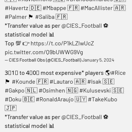
#Havertz
🇩🇪
#Mbappe
🇫🇷
#MacAllister
🇦🇷
#Palmer
🏴󠁧󠁢󠁥󠁮󠁧󠁿
#Saliba
🇫🇷
*Transfer value as per
@CIES_Football
⚽️
statistical model 📊
Top 💯 👉
https://t.co/P1kLZlwUcZ
pic.twitter.com/Q9bUWWG9Vg
— CIES Football Obs (@CIES_Football)
January 5, 2024
3⃣1⃣ to 4⃣0⃣ most expensive* players 🌎
#Rice
🏴󠁧󠁢󠁥󠁮󠁧󠁿
#Kounde
🇫🇷
#Lautaro
🇦🇷
#Isak
🇸🇪
#Gakpo
🇳🇱
#Osimhen
🇳🇬
#Kulusevski
🇸🇪
#Doku
🇧🇪
#RonaldAraujo
🇺🇾
#TakeKubo
🇯🇵
*Transfer value as per
@CIES_Football
⚽️
statistical model 📊