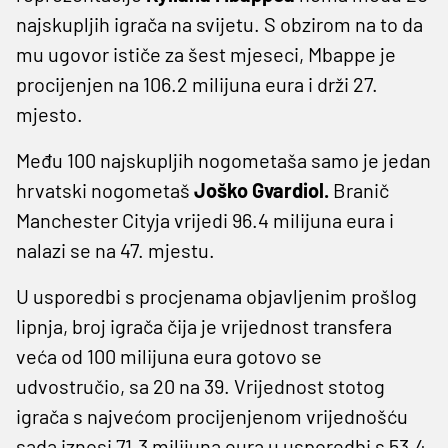
najskupljih igrača na svijetu. S obzirom na to da
mu ugovor ističe za šest mjeseci, Mbappe je
procijenjen na 106.2 milijuna eura i drži 27.
mjesto.
Među 100 najskupljih nogometaša samo je jedan
hrvatski nogometaš
Joško Gvardiol.
Branič
Manchester Cityja vrijedi 96.4 milijuna eura i
nalazi se na 47. mjestu.
U usporedbi s procjenama objavljenim prošlog
lipnja, broj igrača čija je vrijednost transfera
veća od 100 milijuna eura gotovo se
udvostručio, sa 20 na 39. Vrijednost stotog
igrača s najvećom procijenjenom vrijednošću
sada iznosi 71.3 milijuna eura u usporedbi s 53.4