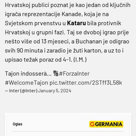
Hrvatskoj publici poznat je kao jedan od ključnih
igrača reprezentacije Kanade, koja je na
Svjetskom prvenstvu u
Kataru
bila protivnik
Hrvatskoj u grupni fazi. Taj se dvoboj igrao prije
nešto više od 13 mjeseci, a Buchanan je odigrao
svih 90 minuta i zaradio je žuti karton, a uz to i
upisao težak poraz od 4-1. (I.M.)
Tajon indosserà… 🔢
#ForzaInter
#WelcomeTajon
pic.twitter.com/2STff3L58k
— Inter (@Inter)
January 5, 2024
Oglas