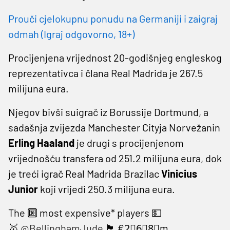
Prouči cjelokupnu ponudu na Germaniji i zaigraj
odmah (Igraj odgovorno, 18+)
Procijenjena vrijednost 20-godišnjeg engleskog
reprezentativca i člana Real Madrida je 267.5
milijuna eura.
Njegov bivši suigrač iz Borussije Dortmund, a
sadašnja zvijezda Manchester Cityja Norvežanin
Erling Haaland
je drugi s procijenjenom
vrijednošću transfera od 251.2 milijuna eura, dok
je treći igrač Real Madrida Brazilac
Vinicius
Junior
koji vrijedi 250.3 milijuna eura.
The 🔟 most expensive* players 💵
🥇
@BellinghamJude
🏴󠁧󠁢󠁥󠁮󠁧󠁿 €2⃣6⃣8⃣m