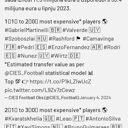
milijuna eura u lipnju 2023.
1⃣1⃣ to 2⃣0⃣ most expensive* players 🌎
#GabrielMartinelli
🇧🇷
#Valverde
🇺🇾
#Szoboszlai
🇭🇺
#Rashford
🏴󠁧󠁢󠁥󠁮󠁧󠁿
#Camavinga
🇫🇷
#Pedri
🇪🇸
#EnzoFernandez
🇦🇷
#Rodri
🇪🇸
#Nunez
🇺🇾
#Wirtz
🇩🇪
*Estimated transfer value as per
@CIES_Football
statistical model 📊
Top 💯 👉
https://t.co/P1kLZlwUcZ
pic.twitter.com/L9Zv7zCewz
— CIES Football Obs (@CIES_Football)
January 4, 2024
2⃣1⃣ to 3⃣0⃣ most expensive* players 🌎
#Kvaratskhelia
🇬🇪
#Leao
🇵🇹
#AntonioSilva
🇵🇹
#XaviSimons
🇳🇱
#BrunoGuimaraes
🇧🇷