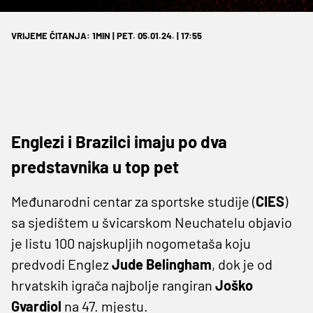
VRIJEME ČITANJA: 1MIN | PET. 05.01.24. | 17:55
Englezi i Brazilci imaju po dva
predstavnika u top pet
Međunarodni centar za sportske studije (
CIES
)
sa sjedištem u švicarskom Neuchatelu objavio
je listu 100 najskupljih nogometaša koju
predvodi Englez
Jude Belingham
, dok je od
hrvatskih igrača najbolje rangiran
Joško
Gvardiol
na 47. mjestu.