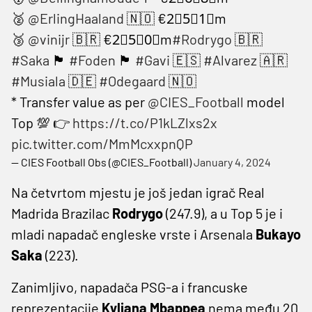
🥈
@ErlingHaaland
🇳🇴 €2⃣5⃣1⃣m
🥉
@vinijr
🇧🇷 €2⃣5⃣0⃣m
#Rodrygo
🇧🇷
#Saka
🏴󠁧󠁢󠁥󠁮󠁧󠁿
#Foden
🏴󠁧󠁢󠁥󠁮󠁧󠁿
#Gavi
🇪🇸
#Alvarez
🇦🇷
#Musiala
🇩🇪
#Odegaard
🇳🇴
* Transfer value as per
@CIES_Football
model
Top 💯 👉
https://t.co/P1kLZlxs2x
pic.twitter.com/MmMcxxpnQP
— CIES Football Obs (@CIES_Football)
January 4, 2024
Na četvrtom mjestu je još jedan igrač Real
Madrida Brazilac
Rodrygo
(247.9), a u Top 5 je i
mladi napadač engleske vrste i Arsenala
Bukayo
Saka
(223).
Zanimljivo, napadača PSG-a i francuske
reprezentacije
Kyliana
Mbappea
nema među 20