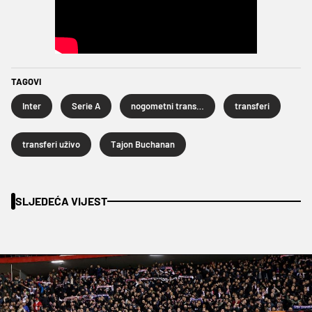
TAGOVI
Inter
Serie A
nogometni transferi
transferi
transferi uživo
Tajon Buchanan
SLJEDEĆA VIJEST