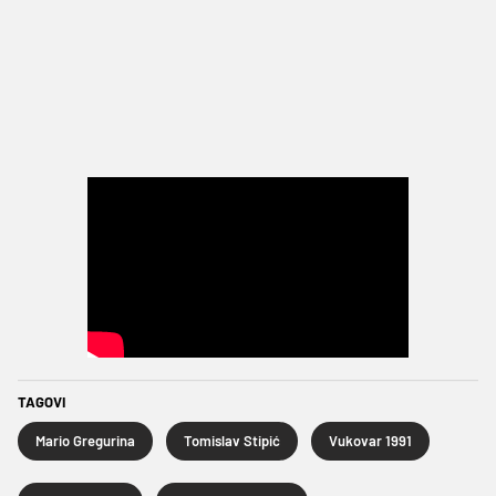
TAGOVI
Mario Gregurina
Tomislav Stipić
Vukovar 1991