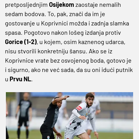
pretposljednjim
Osijekom
zaostaje nemalih
sedam bodova. To, pak, znači da im je
gostovanje u Koprivnici možda i zadnja slamka
spasa. Pogotovo nakon lošeg izdanja protiv
Gorice
(1-2)
, u kojem, osim kaznenog udarca,
nisu stvorili konkretniju šansu. Ako se iz
Koprivnice vrate bez osvojenog boda, gotovo je
i sigurno, ako ne već sada, da su oni idući putnik
u
Prvu NL
.