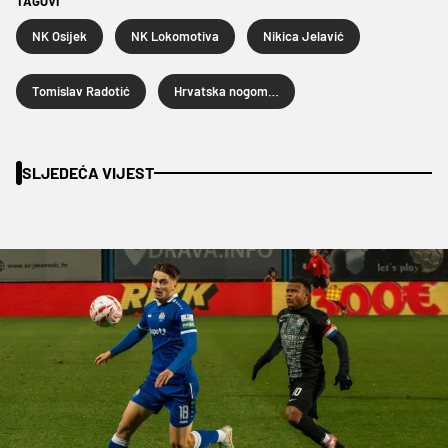
TAGOVI
NK Osijek
NK Lokomotiva
Nikica Jelavić
Tomislav Radotić
Hrvatska nogometna liga
SLJEDEĆA VIJEST