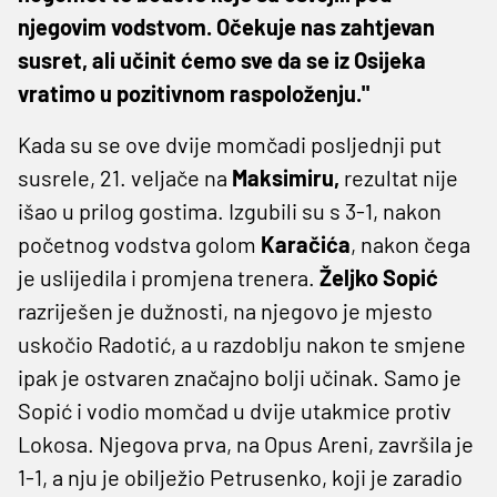
njegovim vodstvom. Očekuje nas zahtjevan
susret, ali učinit ćemo sve da se iz Osijeka
vratimo u pozitivnom raspoloženju."
Kada su se ove dvije momčadi posljednji put
susrele, 21. veljače na
Maksimiru,
rezultat nije
išao u prilog gostima. Izgubili su s 3-1, nakon
početnog vodstva golom
Karačića
, nakon čega
je uslijedila i promjena trenera.
Željko Sopić
razriješen je dužnosti, na njegovo je mjesto
uskočio Radotić, a u razdoblju nakon te smjene
ipak je ostvaren značajno bolji učinak. Samo je
Sopić i vodio momčad u dvije utakmice protiv
Lokosa. Njegova prva, na Opus Areni, završila je
1-1, a nju je obilježio Petrusenko, koji je zaradio