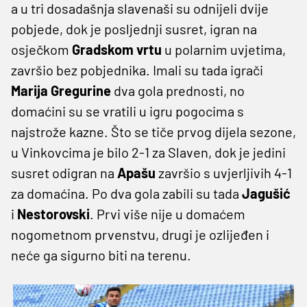
a u tri dosadašnja slavenaši su odnijeli dvije
pobjede, dok je posljednji susret, igran na
osječkom
Gradskom vrtu
u polarnim uvjetima,
završio bez pobjednika. Imali su tada igrači
Marija Gregurine
dva gola prednosti, no
domaćini su se vratili u igru pogocima s
najstrože kazne. Što se tiče prvog dijela sezone,
u Vinkovcima je bilo 2-1 za Slaven, dok je jedini
susret odigran na
Apašu
završio s uvjerljivih 4-1
za domaćina. Po dva gola zabili su tada
Jagušić
i
Nestorovski
. Prvi više nije u domaćem
nogometnom prvenstvu, drugi je ozlijeđen i
neće ga sigurno biti na terenu.