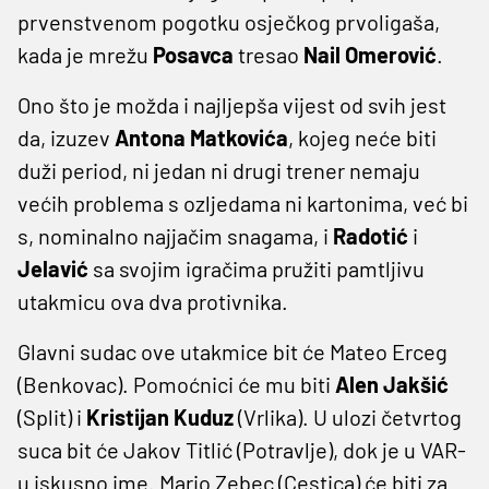
prvenstvenom pogotku osječkog prvoligaša,
kada je mrežu
Posavca
tresao
Nail Omerović
.
Ono što je možda i najljepša vijest od svih jest
da, izuzev
Antona Matkovića
, kojeg neće biti
duži period, ni jedan ni drugi trener nemaju
većih problema s ozljedama ni kartonima, već bi
s, nominalno najjačim snagama, i
Radotić
i
Jelavić
sa svojim igračima pružiti pamtljivu
utakmicu ova dva protivnika.
Glavni sudac ove utakmice bit će Mateo Erceg
(Benkovac). Pomoćnici će mu biti
Alen Jakšić
(Split) i
Kristijan Kuduz
(Vrlika). U ulozi četvrtog
suca bit će Jakov Titlić (Potravlje), dok je u VAR-
u iskusno ime. Mario Zebec (Cestica) će biti za