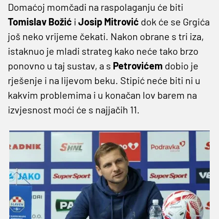
Domaćoj momčadi na raspolaganju će biti
Tomislav Božić
i
Josip Mitrović
dok će se Grgića
još neko vrijeme čekati. Nakon obrane s tri iza,
istaknuo je mladi strateg kako neće tako brzo
ponovno u taj sustav, a s
Petrovićem
dobio je
rješenje i na lijevom beku. Stipić neće biti ni u
kakvim problemima i u konačan lov barem na
izvjesnost moći će s najjačih 11.