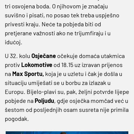
tri osvojena boda. O njihovom je značaju
suvišno i pisati, no posao tek treba uspješno
privesti kraju. Neće ta pobjeda biti od
pretjerane važnosti ako ne trijumfiraju i u
idućoj.
U 32. kolu
Osječane
očekuje domaća utakmica
protiv
Lokomotive
od 18.15 uz izravan prijenos
na
Max Sportu,
koja je u uzletu i čak je došla u
situaciju umiješati se u borbu za izlazak u
Europu. Bijelo-plavi su, pak, željni potvrde lijepe
pobjede na
Poljudu
, gdje osječka momčad već u
šestom od posljednjih osam susreta nije primila
pogodak.