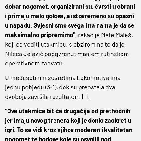
dobar nogomet, organizirani su, čvrsti u obrani
i primaju malo golova, a istovremeno su opasni
u napadu. Svjesni smo svega i na nama je da se
maksimalno pripremimo",
rekao je Mate Maleš,
koji će voditi utakmicu, s obzirom na to da je
Nikica Jelavić podgvrgnut manjem rutinskom
operativnom zahvatu.
U međusobnim susretima Lokomotiva ima
jednu pobjedu (3-1), dok su preostala dva
dvoboja završila rezultatom 1-1.
"Ova utakmica bit će drugačija od prethodnih
jer imaju novog trenera koji je donio zaokret u
igri. To se vidi kroz njihov moderan i kvalitetan
nogomet te bodove koje su osvojili pod