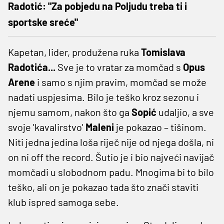
Radotić: "Za pobjedu na Poljudu treba ti i
sportske sreće"
Kapetan, lider, produžena ruka
Tomislava
Radotića...
Sve je to vratar za momčad s
Opus
Arene
i samo s njim pravim, momčad se može
nadati uspjesima. Bilo je teško kroz sezonu i
njemu samom, nakon što ga
Sopić
udaljio, a sve
svoje 'kavalirstvo'
Maleni
je pokazao – tišinom.
Niti jedna jedina loša riječ nije od njega došla, ni
on ni off the record. Šutio je i bio najveći navijač
momčadi u slobodnom padu. Mnogima bi to bilo
teško, ali on je pokazao tada što znači staviti
klub ispred samoga sebe.