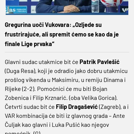
Gregurina uoči Vukovara: „Ozljede su
frustrirajuće, ali spremit ćemo se kao da je
finale Lige prvaka“
Glavni sudac utakmice bit će
Patrik Pavlešić
(Duga Resa), koji je odradio jako dobru utakmicu
prošlog vikenda u Maksimiru, u remiju Dinama i
Rijeke (2-2). Pomoćnici će mu biti Bojan
Zobenica i Filip Krznarić. (oba Velika Gorica).
Četvrti sudac bit će
Filip Dragašević
(Zagreb), a i
VAR kombinacija će biti iz glavnog grada – Ante
Čuljak kao glavni i Luka Pušić kao njegov
pomoćnik. (G)