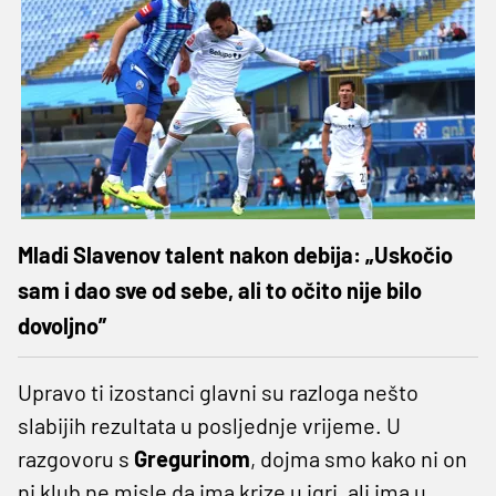
Mladi Slavenov talent nakon debija: „Uskočio
sam i dao sve od sebe, ali to očito nije bilo
dovoljno”
Upravo ti izostanci glavni su razloga nešto
slabijih rezultata u posljednje vrijeme. U
razgovoru s
Gregurinom
, dojma smo kako ni on
ni klub ne misle da ima krize u igri, ali ima u