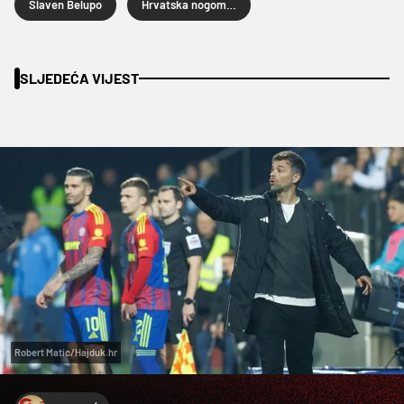
Slaven Belupo
Hrvatska nogometna liga
SLJEDEĆA VIJEST
Robert Matic/Hajduk.hr