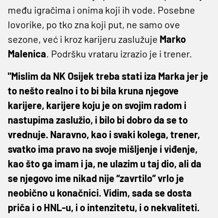
među igračima i onima koji ih vode. Posebne
lovorike, po tko zna koji put, ne samo ove
sezone, već i kroz karijeru zaslužuje
Marko
Malenica
. Podršku vrataru izrazio je i trener.
"Mislim da NK Osijek treba stati iza Marka jer je
to nešto realno i to bi bila kruna njegove
karijere, karijere koju je on svojim radom i
nastupima zaslužio, i bilo bi dobro da se to
vrednuje. Naravno, kao i svaki kolega, trener,
svatko ima pravo na svoje mišljenje i viđenje,
kao što ga imam i ja, ne ulazim u taj dio, ali da
se njegovo ime nikad nije “zavrtilo” vrlo je
neobično u konačnici. Vidim, sada se dosta
priča i o HNL-u, i o intenzitetu, i o nekvaliteti.