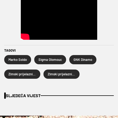
TAGOVI
Marko Soldo
Sigma Olomouc
GNK Dinamo
Zimski prijelazni rok
Zimski prijelazni rok 2026.
SLJEDEĆA VIJEST