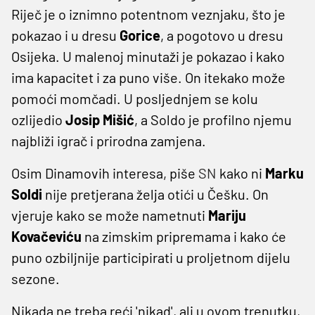
Riječ je o iznimno potentnom veznjaku, što je
pokazao i u dresu
Gorice
, a pogotovo u dresu
Osijeka. U malenoj minutaži je pokazao i kako
ima kapacitet i za puno više. On itekako može
pomoći momčadi. U posljednjem se kolu
ozlijedio
Josip Mišić
, a Soldo je profilno njemu
najbliži igrač i prirodna zamjena.
Osim Dinamovih interesa, piše
SN
kako ni
Marku
Soldi
nije pretjerana želja otići u Češku. On
vjeruje kako se može nametnuti
Mariju
Kovačeviću
na zimskim pripremama i kako će
puno ozbiljnije participirati u proljetnom dijelu
sezone.
Nikada ne treba reći 'nikad', ali u ovom trenutku,