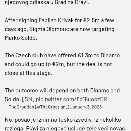
njegovog odlaska u Grad na Dravi.
After signing Fabijan Krivak for €2.5m a few
days ago, Sigma Olomouc are now targeting
Marko Soldo.
The Czech club have offered €1.3m to Dinamo
and could go up to €2m, but the deal is not
close at this stage.
The outcome will depend on both Dinamo and
Soldo. [SN]
pic.twitter.com/8d16uopzDR
— TheCroatian (@TheCroatian_)
January 3, 2026
No, posao je iznimno teško izvediv, iz nekoliko
razloga. Plavi za njegove usluge žele veći novac.