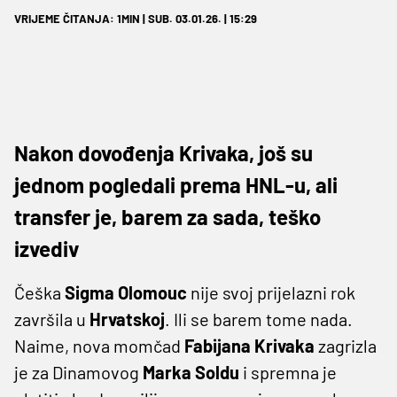
VRIJEME ČITANJA: 1MIN | SUB. 03.01.26. | 15:29
Nakon dovođenja Krivaka, još su
jednom pogledali prema HNL-u, ali
transfer je, barem za sada, teško
izvediv
Češka
Sigma Olomouc
nije svoj prijelazni rok
završila u
Hrvatskoj
. Ili se barem tome nada.
Naime, nova momčad
Fabijana Krivaka
zagrizla
je za Dinamovog
Marka Soldu
i spremna je