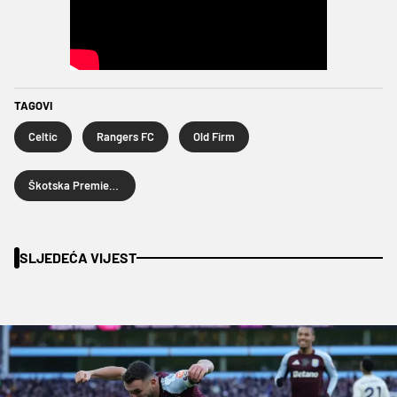
TAGOVI
Celtic
Rangers FC
Old Firm
Škotska Premier liga
SLJEDEĆA VIJEST