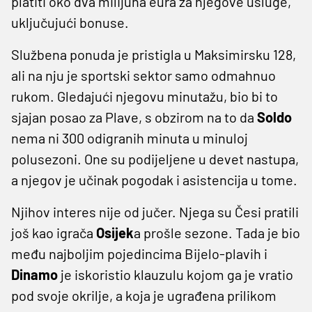
platiti oko dva milijuna eura za njegove usluge,
uključujući bonuse.
Službena ponuda je pristigla u Maksimirsku 128,
ali na nju je sportski sektor samo odmahnuo
rukom. Gledajući njegovu minutažu, bio bi to
sjajan posao za Plave, s obzirom na to da
Soldo
nema ni 300 odigranih minuta u minuloj
polusezoni. One su podijeljene u devet nastupa,
a njegov je učinak pogodak i asistencija u tome.
Njihov interes nije od jučer. Njega su Česi pratili
još kao igrača
Osijek
a prošle sezone. Tada je bio
među najboljim pojedincima Bijelo-plavih i
Dinamo
je iskoristio klauzulu kojom ga je vratio
pod svoje okrilje, a koja je ugrađena prilikom