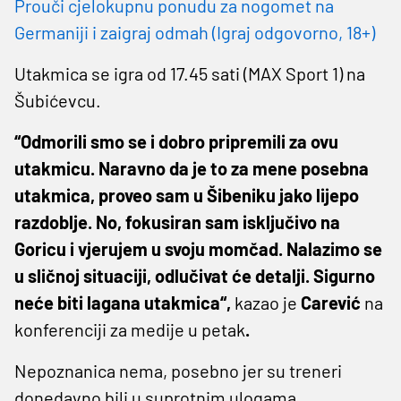
Prouči cjelokupnu ponudu za nogomet na
Germaniji i zaigraj odmah (Igraj odgovorno, 18+)
Utakmica se igra od 17.45 sati (MAX Sport 1) na
Šubićevcu.
“Odmorili smo se i dobro pripremili za ovu
utakmicu. Naravno da je to za mene posebna
utakmica, proveo sam u Šibeniku jako lijepo
razdoblje. No, fokusiran sam isključivo na
Goricu i vjerujem u svoju momčad. Nalazimo se
u sličnoj situaciji, odlučivat će detalji. Sigurno
neće biti lagana utakmica“,
kazao je
Carević
na
konferenciji za medije u petak
.
Nepoznanica nema, posebno jer su treneri
donedavno bili u suprotnim ulogama.