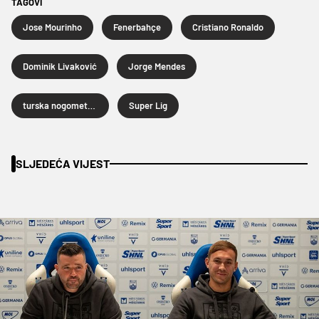
TAGOVI
Jose Mourinho
Fenerbahçe
Cristiano Ronaldo
Dominik Livaković
Jorge Mendes
turska nogometna liga
Super Lig
SLJEDEĆA VIJEST