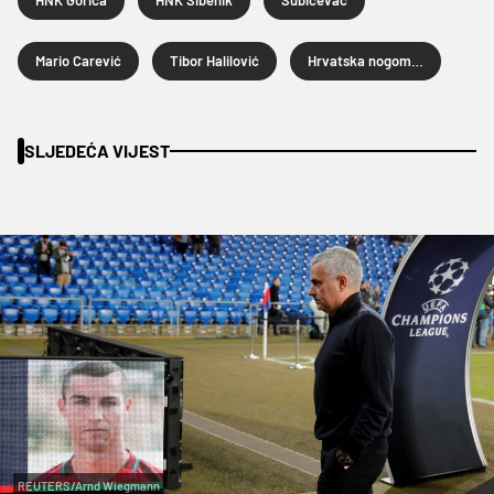
Mario Carević
Tibor Halilović
Hrvatska nogometna liga
SLJEDEĆA VIJEST
REUTERS/Arnd Wiegmann