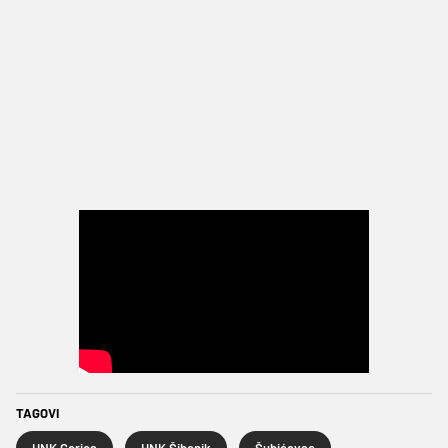
TAGOVI
HNK Gorica
HNK Šibenik
Šubićevac