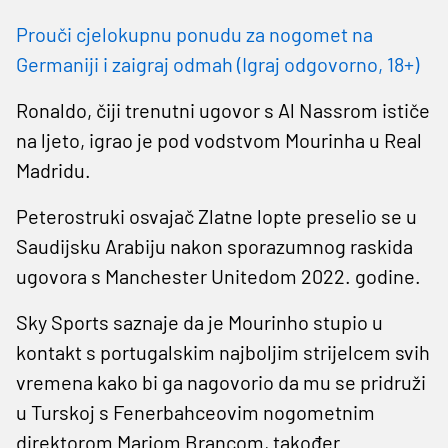
Prouči cjelokupnu ponudu za nogomet na
Germaniji i zaigraj odmah (Igraj odgovorno, 18+)
Ronaldo, čiji trenutni ugovor s Al Nassrom ističe
na ljeto, igrao je pod vodstvom Mourinha u Real
Madridu.
Peterostruki osvajač Zlatne lopte preselio se u
Saudijsku Arabiju nakon sporazumnog raskida
ugovora s Manchester Unitedom 2022. godine.
Sky Sports saznaje da je Mourinho stupio u
kontakt s portugalskim najboljim strijelcem svih
vremena kako bi ga nagovorio da mu se pridruži
u Turskoj s Fenerbahceovim nogometnim
direktorom Mariom Brancom, također