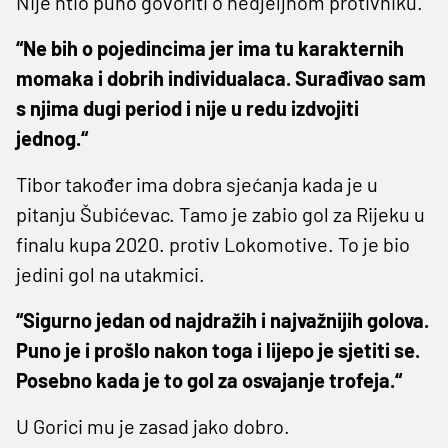
Nije htio puno govoriti o nedjeljnom protivniku.
“Ne bih o pojedincima jer ima tu karakternih
momaka i dobrih individualaca. Surađivao sam
s njima dugi period i nije u redu izdvojiti
jednog.“
Tibor također ima dobra sjećanja kada je u
pitanju Šubićevac. Tamo je zabio gol za Rijeku u
finalu kupa 2020. protiv Lokomotive. To je bio
jedini gol na utakmici.
“Sigurno jedan od najdražih i najvažnijih golova.
Puno je i prošlo nakon toga i lijepo je sjetiti se.
Posebno kada je to gol za osvajanje trofeja.“
U Gorici mu je zasad jako dobro.