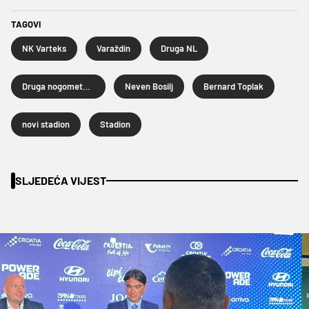
TAGOVI
NK Varteks
Varaždin
Druga NL
Druga nogometna liga
Neven Bosilj
Bernard Toplak
novi stadion
Stadion
SLJEDEĆA VIJEST