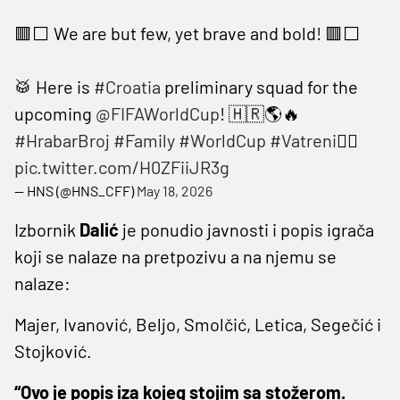
🟥⬜️ We are but few, yet brave and bold! 🟥⬜️
🥁 Here is
#Croatia
preliminary squad for the
upcoming
@FIFAWorldCup
! 🇭🇷🌎🔥
#HrabarBroj
#Family
#WorldCup
#Vatreni
❤️‍🔥
pic.twitter.com/H0ZFiiJR3g
— HNS (@HNS_CFF)
May 18, 2026
Izbornik
Dalić
je ponudio javnosti i popis igrača
koji se nalaze na pretpozivu a na njemu se
nalaze:
Majer, Ivanović, Beljo, Smolčić, Letica, Segečić i
Stojković.
“Ovo je popis iza kojeg stojim sa stožerom.