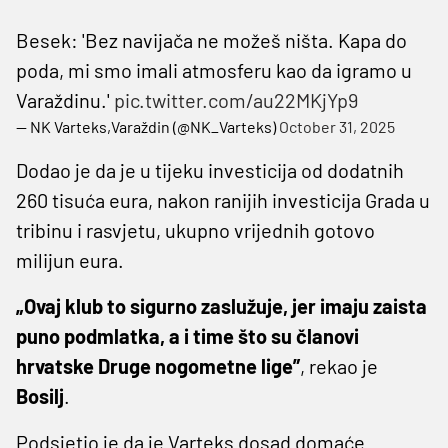
Besek: 'Bez navijača ne možeš ništa. Kapa do
poda, mi smo imali atmosferu kao da igramo u
Varaždinu.'
pic.twitter.com/au22MKjYp9
— NK Varteks,Varaždin (@NK_Varteks)
October 31, 2025
Dodao je da je u tijeku investicija od dodatnih
260 tisuća eura, nakon ranijih investicija Grada u
tribinu i rasvjetu, ukupno vrijednih gotovo
milijun eura.
„Ovaj klub to sigurno zaslužuje, jer imaju zaista
puno podmlatka, a i time što su članovi
hrvatske Druge nogometne lige”
, rekao je
Bosilj
.
Podsjetio je da je Varteks dosad domaće