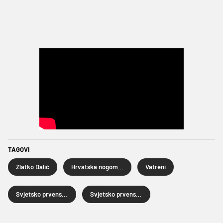
TAGOVI
Zlatko Dalić
Hrvatska nogometna reprezentacija
Vatreni
Svjetsko prvenstvo u nogometu
Svjetsko prvenstvo u nogometu 2026.