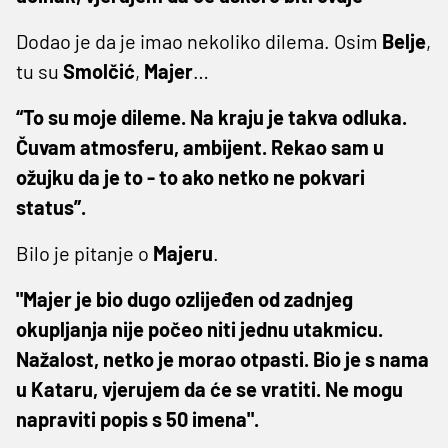
Dodao je da je imao nekoliko dilema. Osim
Belje
,
tu su
Smolčić
,
Majer
…
“To su moje dileme. Na kraju je takva odluka.
Čuvam atmosferu, ambijent. Rekao sam u
ožujku da je to - to ako netko ne pokvari
status”.
Bilo je pitanje o
Majeru
.
"Majer je bio dugo ozlijeđen od zadnjeg
okupljanja nije počeo niti jednu utakmicu.
Nažalost, netko je morao otpasti. Bio je s nama
u Kataru, vjerujem da će se vratiti. Ne mogu
napraviti popis s 50 imena".