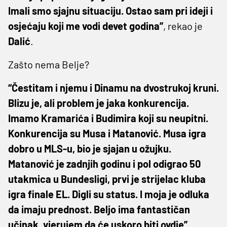
Imali smo sjajnu situaciju. Ostao sam pri ideji i
osjećaju koji me vodi devet godina”
, rekao je
Dalić
.
Zašto nema Belje?
“Čestitam i njemu i Dinamu na dvostrukoj kruni.
Blizu je, ali problem je jaka konkurencija.
Imamo Kramarića i Budimira koji su neupitni.
Konkurencija su Musa i Matanović. Musa igra
dobro u MLS-u, bio je sjajan u ožujku.
Matanović je zadnjih godinu i pol odigrao 50
utakmica u Bundesligi, prvi je strijelac kluba
igra finale EL. Digli su status. I moja je odluka
da imaju prednost. Beljo ima fantastičan
učinak, vjerujem da će uskoro biti ovdje”