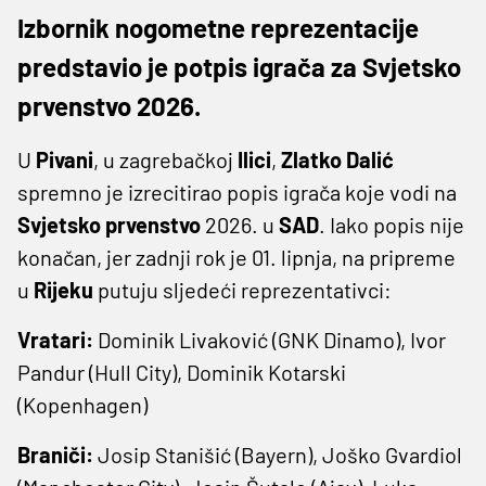
Izbornik nogometne reprezentacije
predstavio je potpis igrača za Svjetsko
prvenstvo 2026.
U
Pivani
, u zagrebačkoj
Ilici
,
Zlatko
Dalić
spremno je izrecitirao popis igrača koje vodi na
Svjetsko
prvenstvo
2026. u
SAD
. Iako popis nije
konačan, jer zadnji rok je 01. lipnja, na pripreme
u
Rijeku
putuju sljedeći reprezentativci:
Vratari:
Dominik Livaković (GNK Dinamo), Ivor
Pandur (Hull City), Dominik Kotarski
(Kopenhagen)
Braniči:
Josip Stanišić (Bayern), Joško Gvardiol