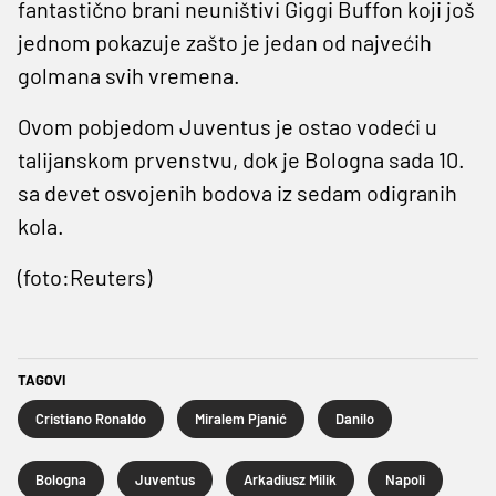
fantastično brani neuništivi Giggi Buffon koji još
jednom pokazuje zašto je jedan od najvećih
golmana svih vremena.
Ovom pobjedom Juventus je ostao vodeći u
talijanskom prvenstvu, dok je Bologna sada 10.
sa devet osvojenih bodova iz sedam odigranih
kola.
(foto:Reuters)
TAGOVI
Cristiano Ronaldo
Miralem Pjanić
Danilo
Bologna
Juventus
Arkadiusz Milik
Napoli