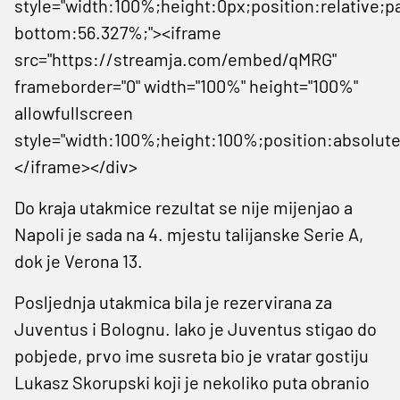
style="width:100%;height:0px;position:relative;p
bottom:56.327%;"><iframe
src="https://streamja.com/embed/qMRG"
frameborder="0" width="100%" height="100%"
allowfullscreen
style="width:100%;height:100%;position:absolute
</iframe></div>
Do kraja utakmice rezultat se nije mijenjao a
Napoli je sada na 4. mjestu talijanske Serie A,
dok je Verona 13.
Posljednja utakmica bila je rezervirana za
Juventus i Bolognu. Iako je Juventus stigao do
pobjede, prvo ime susreta bio je vratar gostiju
Lukasz Skorupski koji je nekoliko puta obranio