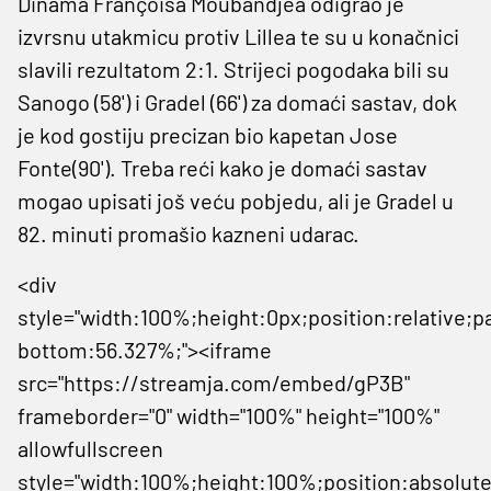
Dinama Françoisa Moubandjea odigrao je
izvrsnu utakmicu protiv Lillea te su u konačnici
slavili rezultatom 2:1. Strijeci pogodaka bili su
Sanogo (58') i Gradel (66') za domaći sastav, dok
je kod gostiju precizan bio kapetan Jose
Fonte(90'). Treba reći kako je domaći sastav
mogao upisati još veću pobjedu, ali je Gradel u
82. minuti promašio kazneni udarac.
<div
style="width:100%;height:0px;position:relative;p
bottom:56.327%;"><iframe
src="https://streamja.com/embed/gP3B"
frameborder="0" width="100%" height="100%"
allowfullscreen
style="width:100%;height:100%;position:absolute