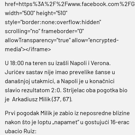
href=https%3A%2F%2Fwww.facebook.com%2FGe
width="500" height="510"
style="border:none;overflow:hidden"
scrolling="no" frameborder="0"
allowTransparency="true" allow="encrypted-
media"></iframe>
U 18:00 na teren su izašli Napoli i Verona.
Jurićev sastav nije imao prevelike šanse u
današnjoj utakmici, a Napoli je u konačnici
slavio rezultatom 2:0. Strijelac oba pogotka bio
je Arkadiusz Milik (37', 67').
Prvi pogodak Milik je zabio iz neposredne blizine
nakon što je loptu „napamet“ u gostujući 16-erac
ubacio Ruiz: