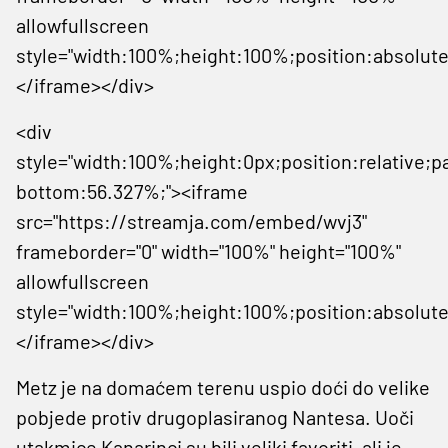
allowfullscreen
style="width:100%;height:100%;position:absolute
</iframe></div>
<div
style="width:100%;height:0px;position:relative;p
bottom:56.327%;"><iframe
src="https://streamja.com/embed/wvj3"
frameborder="0" width="100%" height="100%"
allowfullscreen
style="width:100%;height:100%;position:absolute
</iframe></div>
Metz je na domaćem terenu uspio doći do velike
pobjede protiv drugoplasiranog Nantesa. Uoči
utakmice Kanarinci su bili veliki favoriti, ali je