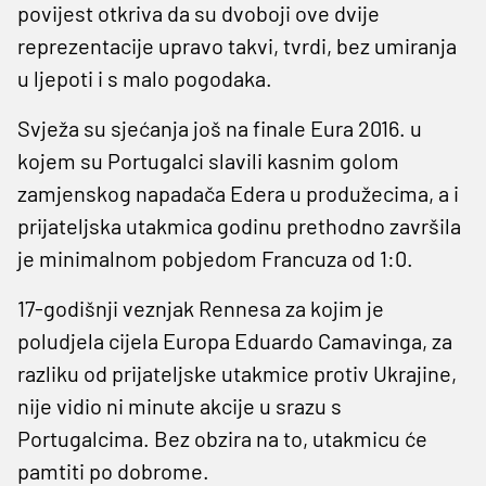
povijest otkriva da su dvoboji ove dvije
reprezentacije upravo takvi, tvrdi, bez umiranja
u ljepoti i s malo pogodaka.
Svježa su sjećanja još na finale Eura 2016. u
kojem su Portugalci slavili kasnim golom
zamjenskog napadača Edera u produžecima, a i
prijateljska utakmica godinu prethodno završila
je minimalnom pobjedom Francuza od 1:0.
17-godišnji veznjak Rennesa za kojim je
poludjela cijela Europa Eduardo Camavinga, za
razliku od prijateljske utakmice protiv Ukrajine,
nije vidio ni minute akcije u srazu s
Portugalcima. Bez obzira na to, utakmicu će
pamtiti po dobrome.