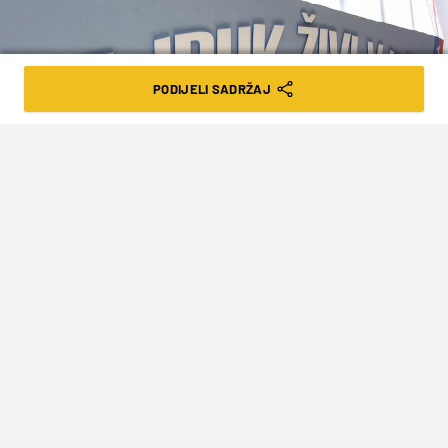
PODIJELI SADRŽAJ
foto: Miranda Cikotic/PIXSELL
SEDAM KANDIDATA UŠLO U UŽI IZBOR
ZA BUDUĆEG PREDSJEDNIKA UPRAVE
HAJDUKA
VRIJEME ČITANJA: 2MIN | PON. 12.10.20. | 16:53