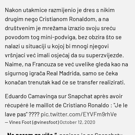
Nakon utakmice razmijenio je dres s nikim
drugim nego Cristianom Ronaldom, a na
društvenim je mrežama izrazio svoju sreću
povodom tog mini-podviga, bez obzira što se
nalazi u situaciji u kojoj bi mnogi njegovi
vršnjaci već imali osjećaj da su superzvijezde.
Naime, na Francuza se već uvelike gleda kao na
sigurnog igrača Real Madrida, samo se čeka
konačan trenutak kad će se transfer realizirati.
Eduardo Camavinga sur Snapchat après avoir
récupéré le maillot de Cristiano Ronaldo : "Je le
lave pas" ????
pic.twitter.com/EYVFm9rhVe
— Vines Foot (@vinesfoot)
October 12, 2020
„Ne perem ga više.“
, napisao je na Snapchatu