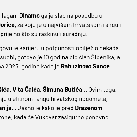
i lagan.
Dinamo
ga je slao na posudbu u
orice
, za koju je u najvišem hrvatskom rangu i
je no što su raskinuli suradnju.
govu je karijeru u potpunosti obilježio nekada
sudbi, gotovo je 10 godina bio član Šibenika, a
upa 2023. godine kada je
Rabuzinovo Sunce
ića, Vita Čaića, Šimuna Butića
… Osim toga,
nju u elitnom rangu hrvatskog nogometa,
anija
… Jasno je kako je pred
Draženom
zone, kada će Vukovar zasigurno ponovno