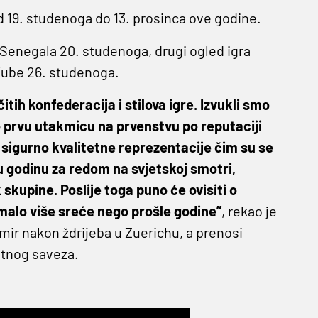
 19. studenoga do 13. prosinca ove godine.
Senegala 20. studenoga, drugi ogled igra
 Kube 26. studenoga.
itih konfederacija i stilova igre. Izvukli smo
o prvu utakmicu na prvenstvu po reputaciji
 sigurno kvalitetne reprezentacije čim su se
u godinu za redom na svjetskoj smotri,
skupine. Poslije toga puno će ovisiti o
malo više sreće nego prošle godine”
, rekao je
mir nakon ždrijeba u Zuerichu, a prenosi
tnog saveza.