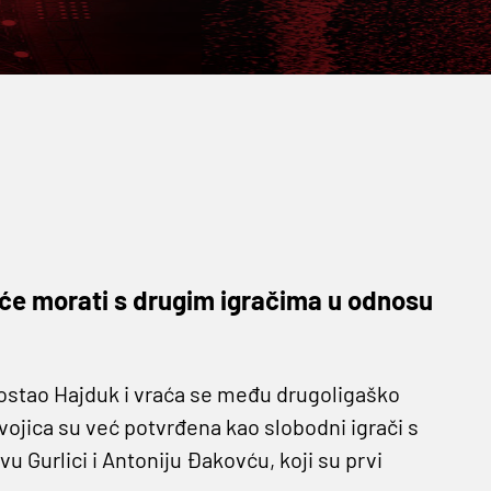
 će morati s drugim igračima u odnosu
preostao Hajduk i vraća se među drugoligaško
vojica su već potvrđena kao slobodni igrači s
 Gurlici i Antoniju Đakovću, koji su prvi