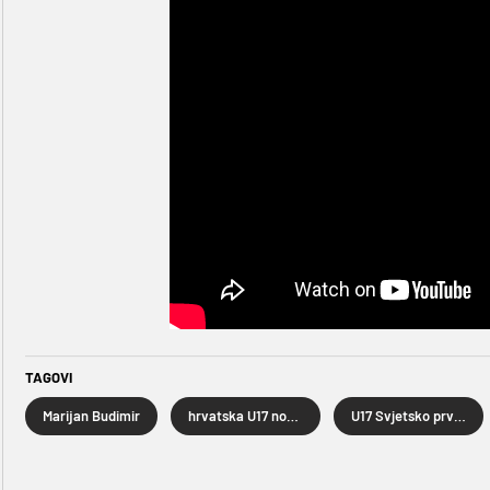
TAGOVI
Marijan Budimir
hrvatska U17 nogometna reprezentacija
U17 Svjetsko prvenstvo u nogometu