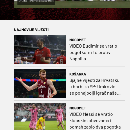
Photo: HNK Vukovar 1991
NAJNOVIJE VIJESTI
NOGOMET
VIDEO Budimir se vratio
pogotkom i to protiv
Napolija
KOŠARKA
Sjajne vijesti za Hrvatsku
u borbi za SP: Umirovio
se ponajbolji igrač našeg
idućeg protivnika
NOGOMET
VIDEO Messi se vratio
klupskim obvezama i
odmah zabio dva pogotka