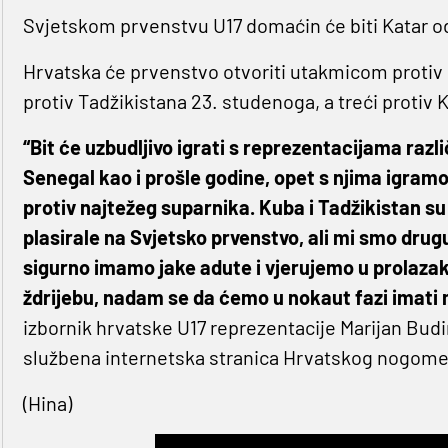
Svjetskom prvenstvu U17 domaćin će biti Katar od
Hrvatska će prvenstvo otvoriti utakmicom protiv 
protiv Tadžikistana 23. studenoga, a treći protiv
“Bit će uzbudljivo igrati s reprezentacijama različ
Senegal kao i prošle godine, opet s njima igram
protiv najtežeg suparnika. Kuba i Tadžikistan su
plasirale na Svjetsko prvenstvo, ali mi smo drug
sigurno imamo jake adute i vjerujemo u prolazak 
ždrijebu, nadam se da ćemo u nokaut fazi imati 
izbornik hrvatske U17 reprezentacije Marijan Budi
službena internetska stranica Hrvatskog nogome
(Hina)