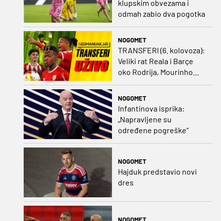
klupskim obvezama i
odmah zabio dva pogotka
NOGOMET
TRANSFERI (6. kolovoza):
Veliki rat Reala i Barçe
oko Rodrija, Mourinho
nagovorio Viniciusa na
ostanak
NOGOMET
Infantinova isprika:
„Napravljene su
određene pogreške“
NOGOMET
Hajduk predstavio novi
dres
NOGOMET