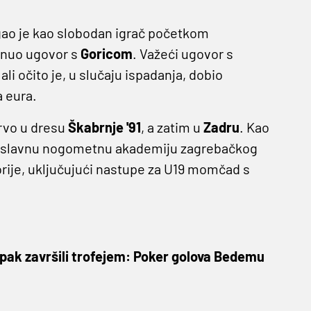
gao je kao slobodan igrač početkom
inuo ugovor s
Goricom
. Važeći ugovor s
ali očito je, u slučaju ispadanja, dobio
a eura.
rvo u dresu
Škabrnje '91
, a zatim u
Zadru
. Kao
e u slavnu nogometnu akademiju zagrebačkog
rije, uključujući nastupe za U19 momčad s
pak završili trofejem: Poker golova Bedemu