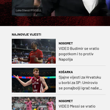
Luka Stanzl/PIXSELL
NAJNOVIJE VIJESTI
NOGOMET
VIDEO Budimir se vratio
pogotkom i to protiv
Napolija
KOŠARKA
Sjajne vijesti za Hrvatsku
u borbi za SP: Umirovio
se ponajbolji igrač našeg
idućeg protivnika
NOGOMET
VIDEO Messi se vratio