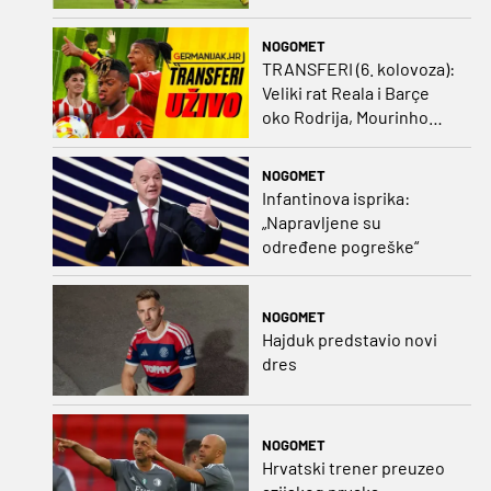
NOGOMET
TRANSFERI (6. kolovoza):
Veliki rat Reala i Barçe
oko Rodrija, Mourinho
nagovorio Viniciusa na
ostanak
NOGOMET
Infantinova isprika:
„Napravljene su
određene pogreške“
NOGOMET
Hajduk predstavio novi
dres
NOGOMET
Hrvatski trener preuzeo