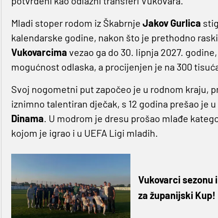
potvrđeni kao odlazni transferi Vukovara.
Mladi stoper rodom iz Škabrnje
Jakov Gurlica
sti
kalendarske godine, nakon što je prethodno rask
Vukovarcima
vezao ga do 30. lipnja 2027. godine, 
mogućnost odlaska, a procijenjen je na 300 tisuć
Svoj nogometni put započeo je u rodnom kraju, p
iznimno talentiran dječak, s 12 godina prešao j
Dinama
. U modrom je dresu prošao mlađe katego
kojom je igrao i u UEFA Ligi mladih.
Vukovarci sezonu i
za županijski Kup!