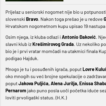
Prijelaz u seniorski nogomet nije bio u potpunost
slovenski
Bravo
. Nakon toga prešao je u redove
G
Hrvatskom nogometnom kupu upisao 19 nastupa pri
Osim njega, iz kluba odlazi i
Antonio Đaković
. Nje
slavni klub iz
Krešimirovog Grada
. Uz nekoliko po
bio je i prvi vratar momčadi na utakmici finala K
podigao Hajduk.
Mnogo je tu i posuđenih igrača, poput
Lovre Kuluš
oko mnogih su već brojne spekulacije o zadržava
poput
Jakova Puljića, Alena Jurilja, Enissa Shab
Pernarom
jako puno posla uoči početka iduće se
loviti prvoligaški status. (H.K.)