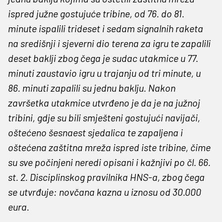
ispred južne gostujuće tribine, od 76. do 81.
minute ispalili trideset i sedam signalnih raketa
na središnji i sjeverni dio terena za igru te zapalili
deset baklji zbog čega je sudac utakmice u 77.
minuti zaustavio igru u trajanju od tri minute, u
86. minuti zapalili su jednu baklju. Nakon
završetka utakmice utvrđeno je da je na južnoj
tribini, gdje su bili smješteni gostujući navijači,
oštećeno šesnaest sjedalica te zapaljena i
oštećena zaštitna mreža ispred iste tribine, čime
su sve počinjeni neredi opisani i kažnjivi po čl. 66.
st. 2. Disciplinskog pravilnika HNS-a, zbog čega
se utvrđuje: novčana kazna u iznosu od 30.000
eura.