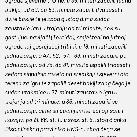
ograde sjeverne tribine, u 35. minuti zapalili jednu
baklju, od 60. do 63. minute zapalili dvadeset i
dvije baklje te je zbog gustog dima sudac
zaustavio igru u trajanju od tri minute, dok su
gostujući navijači (Torcida), smješteni na južnoj
ograđenoj gostujućoj tribini, u 19. minuti zapalili
jednu baklju, u 47., 52., 57. i 63. minuti zapalili po
jednu baklju, od 76. do 81. minute ispalili trideset i
sedam signalnih raketa na središnji i sjeverni dio
terena za igru te zapalili deset baklji zbog čega je
sudac utakmice u 77. minuti zaustavio igru u
trajanju od tri minute, u 86. minuti zapalili su
jednu baklju, čime su počinjeni neredi opisani i
kažnjivi po čl. 66. st. 1., u svezi st. 5. istog članka
Disciplinskog pravilnika HNS-a, zbog čega se