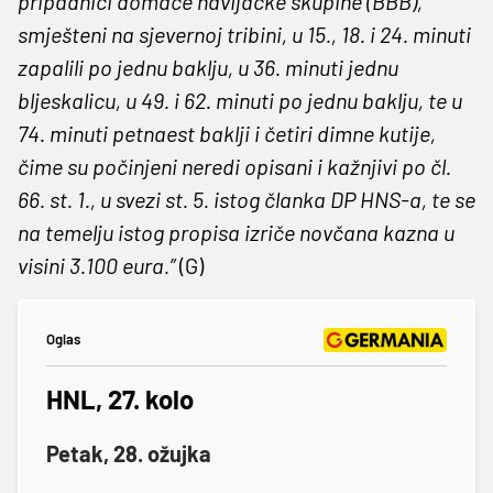
pripadnici domaće navijačke skupine (BBB),
smješteni na sjevernoj tribini, u 15., 18. i 24. minuti
zapalili po jednu baklju, u 36. minuti jednu
bljeskalicu, u 49. i 62. minuti po jednu baklju, te u
74. minuti petnaest baklji i četiri dimne kutije,
čime su počinjeni neredi opisani i kažnjivi po čl.
66. st. 1., u svezi st. 5. istog članka DP HNS-a, te se
na temelju istog propisa izriče novčana kazna u
visini 3.100 eura.”
(G)
Oglas
HNL, 27. kolo
Petak, 28. ožujka