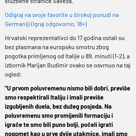
službene stranice Saveza.
Odigraj na svoje favorite u širokoj ponudi na
Germaniji (Igraj odgovorno, 18+)
Hrvatski reprezentativci do 17 godina ostali su
bez plasmana na europsku smotru zbog
pogotka primljenog od Italije u 89. minuti (1-2), a
izbornik Marijan Budimir ovako se osvrnuo na taj
ogled:
"U prvom poluvremenu nismo bili dobri, previše
smo respektirali Italiju i imali previše
izgubljenih duela, bez dužeg posjeda. Na
poluvremenu smo promijenili formaciju i
igrače te smo bili puno bolji, počeli igrati
nogomet kao u prve dvije utakmice, imali smo