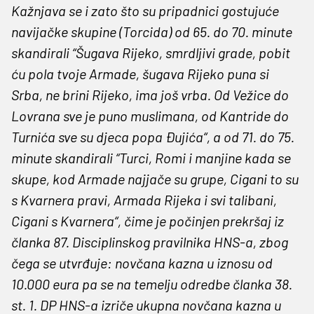
Kažnjava se i zato što su pripadnici gostujuće
navijačke skupine (Torcida) od 65. do 70. minute
skandirali “Šugava Rijeko, smrdljivi grade, pobit
ću pola tvoje Armade, šugava Rijeko puna si
Srba, ne brini Rijeko, ima još vrba. Od Vežice do
Lovrana sve je puno muslimana, od Kantride do
Turnića sve su djeca popa Đujića“, a od 71. do 75.
minute skandirali “Turci, Romi i manjine kada se
skupe, kod Armade najjače su grupe, Cigani to su
s Kvarnera pravi, Armada Rijeka i svi talibani,
Cigani s Kvarnera“, čime je počinjen prekršaj iz
članka 87. Disciplinskog pravilnika HNS-a, zbog
čega se utvrđuje: novčana kazna u iznosu od
10.000 eura pa se na temelju odredbe članka 38.
st. 1. DP HNS-a izriče ukupna novčana kazna u