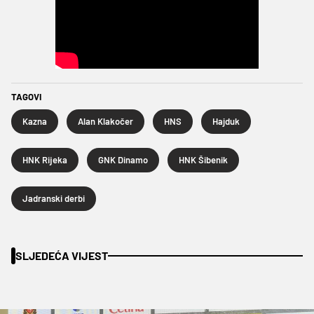
TAGOVI
Kazna
Alan Klakočer
HNS
Hajduk
HNK Rijeka
GNK Dinamo
HNK Šibenik
Jadranski derbi
SLJEDEĆA VIJEST