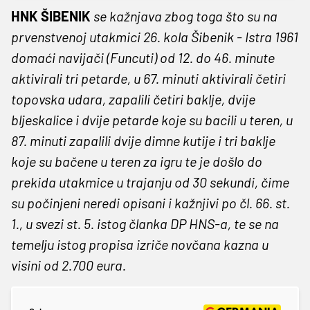
HNK ŠIBENIK
se kažnjava zbog toga što su na
prvenstvenoj utakmici 26. kola Šibenik - Istra 1961
domaći navijači (Funcuti) od 12. do 46. minute
aktivirali tri petarde, u 67. minuti aktivirali četiri
topovska udara, zapalili četiri baklje, dvije
bljeskalice i dvije petarde koje su bacili u teren, u
87. minuti zapalili dvije dimne kutije i tri baklje
koje su bačene u teren za igru te je došlo do
prekida utakmice u trajanju od 30 sekundi, čime
su počinjeni neredi opisani i kažnjivi po čl. 66. st.
1., u svezi st. 5. istog članka DP HNS-a, te se na
temelju istog propisa izriče novčana kazna u
visini od 2.700 eura.