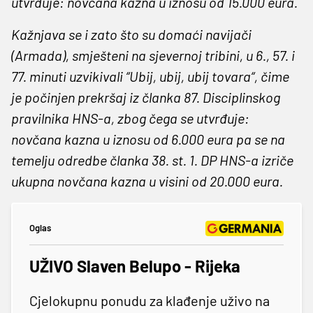
utvrđuje: novčana kazna u iznosu od 15.000 eura.
Kažnjava se i zato što su domaći navijači
(Armada), smješteni na sjevernoj tribini, u 6., 57. i
77. minuti uzvikivali “Ubij, ubij, ubij tovara“, čime
je počinjen prekršaj iz članka 87. Disciplinskog
pravilnika HNS-a, zbog čega se utvrđuje:
novčana kazna u iznosu od 6.000 eura pa se na
temelju odredbe članka 38. st. 1. DP HNS-a izriče
ukupna novčana kazna u visini od 20.000 eura.
Oglas
UŽIVO Slaven Belupo - Rijeka
Cjelokupnu ponudu za klađenje uživo na