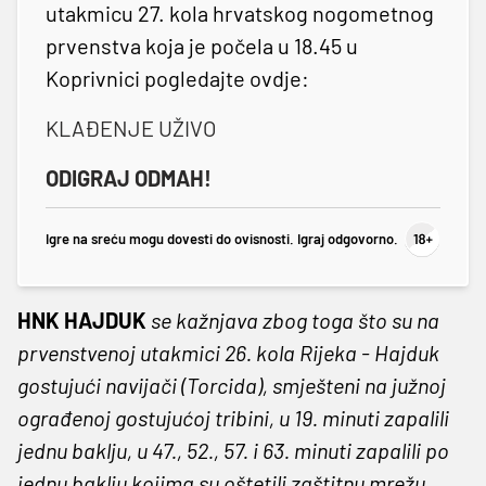
utakmicu 27. kola hrvatskog nogometnog
prvenstva koja je počela u 18.45 u
Koprivnici pogledajte ovdje:
KLAĐENJE UŽIVO
ODIGRAJ ODMAH!
Igre na sreću mogu dovesti do ovisnosti. Igraj odgovorno.
HNK HAJDUK
se kažnjava zbog toga što su na
prvenstvenoj utakmici 26. kola Rijeka - Hajduk
gostujući navijači (Torcida), smješteni na južnoj
ograđenoj gostujućoj tribini, u 19. minuti zapalili
jednu baklju, u 47., 52., 57. i 63. minuti zapalili po
jednu baklju kojima su oštetili zaštitnu mrežu