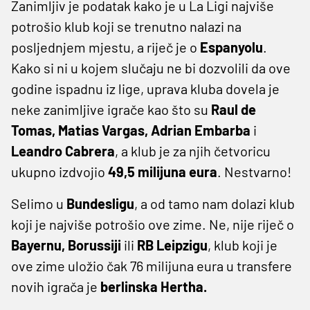
Zanimljiv je podatak kako je u La Ligi najviše
potrošio klub koji se trenutno nalazi na
posljednjem mjestu, a riječ je o
Espanyolu
.
Kako si ni u kojem slučaju ne bi dozvolili da ove
godine ispadnu iz lige, uprava kluba dovela je
neke zanimljive igrače kao što su
Raul de
Tomas, Matias Vargas, Adrian Embarba
i
Leandro Cabrera
, a klub je za njih četvoricu
ukupno izdvojio
49,5 milijuna eura
. Nestvarno!
Selimo u
Bundesligu
, a od tamo nam dolazi klub
koji je najviše potrošio ove zime. Ne, nije riječ o
Bayernu, Borussiji
ili
RB Leipzigu
, klub koji je
ove zime uložio čak 76 milijuna eura u transfere
novih igrača je
berlinska Hertha.