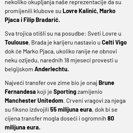
nekoliko okupljanja naše reprezentacije da su
promijenili klubove su
Lovre Kalinić, Marko
Pjaca i Filip Bradarić.
Sva trojica otišli su na posudbe: Sveti Lovre u
Toulouse
, Brada je karijeru nastavio u
Celti Vigo
dok će Marko Pjaca, ukoliko ranije ne obnovi
neku ozljedu, narednih 18 mjeseci provesti u
belgijskom
Anderlechtu.
Najveći transfer ove zime bio je onaj
Brune
Fernandesa
koji je
Sporting
zamijenio
Manchester Unitedom
. Crveni vragovi za njega
su fiksno izdvojili
55 milijuna eura
, dok bi se
cijena transfer mogla doseći i ogromnih
80
milijuna eura.