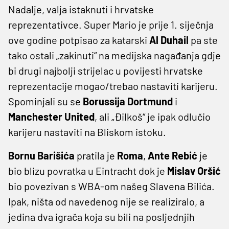
Nadalje, valja istaknuti i hrvatske
reprezentativce. Super Mario je prije 1. siječnja
ove godine potpisao za katarski
Al Duhail
pa ste
tako ostali „zakinuti“ na medijska nagađanja gdje
bi drugi najbolji strijelac u povijesti hrvatske
reprezentacije mogao/trebao nastaviti karijeru.
Spominjali su se
Borussija Dortmund
i
Manchester United
, ali „Đilkoš“ je ipak odlučio
karijeru nastaviti na Bliskom istoku.
Bornu Barišića
pratila je
Roma
,
Ante Rebić
je
bio blizu povratka u Eintracht dok je
Mislav Oršić
bio povezivan s WBA-om našeg Slavena Bilića.
Ipak, ništa od navedenog nije se realiziralo, a
jedina dva igrača koja su bili na posljednjih