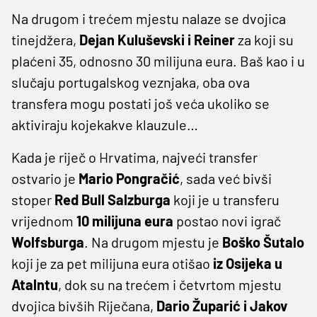
Na drugom i trećem mjestu nalaze se dvojica
tinejdžera,
Dejan Kuluševski i Reiner
za koji su
plaćeni 35, odnosno 30 milijuna eura. Baš kao i u
slučaju portugalskog veznjaka, oba ova
transfera mogu postati još veća ukoliko se
aktiviraju kojekakve klauzule…
Kada je riječ o Hrvatima, najveći transfer
ostvario je
Mario Pongračić
, sada već bivši
stoper
Red Bull Salzburga
koji je u transferu
vrijednom
10 milijuna eura
postao novi igrač
Wolfsburga
. Na drugom mjestu je
Boško Šutalo
koji je za pet milijuna eura otišao
iz Osijeka u
Atalntu
, dok su na trećem i četvrtom mjestu
dvojica bivših Riječana,
Dario Župarić i Jakov