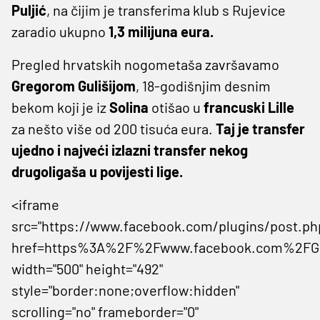
Puljić
, na čijim je transferima klub s Rujevice
zaradio ukupno
1,3 milijuna eura.
Pregled hrvatskih nogometaša završavamo
Gregorom Gulišijom
, 18-godišnjim desnim
bekom koji je iz
Solina
otišao u
francuski Lille
za nešto više od 200 tisuća eura.
Taj je transfer
ujedno i najveći izlazni transfer nekog
drugoligaša u povijesti lige.
<iframe
src="https://www.facebook.com/plugins/post.ph
href=https%3A%2F%2Fwww.facebook.com%2FGer
width="500" height="492"
style="border:none;overflow:hidden"
scrolling="no" frameborder="0"