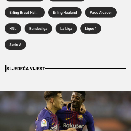
Erling Braut Haland
Erling Haaland
Paco Alcacer
HNL
Bundesliga
La Liga
Ligue 1
Serie A
SLJEDEĆA VIJEST