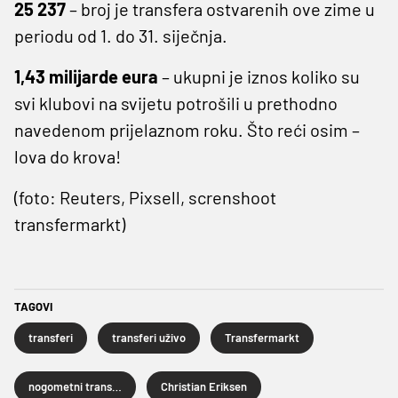
25 237
– broj je transfera ostvarenih ove zime u
periodu od 1. do 31. siječnja.
1,43 milijarde eura
– ukupni je iznos koliko su
svi klubovi na svijetu potrošili u prethodno
navedenom prijelaznom roku. Što reći osim –
lova do krova!
(foto: Reuters, Pixsell, screnshoot
transfermarkt)
TAGOVI
transferi
transferi uživo
Transfermarkt
nogometni transferi
Christian Eriksen