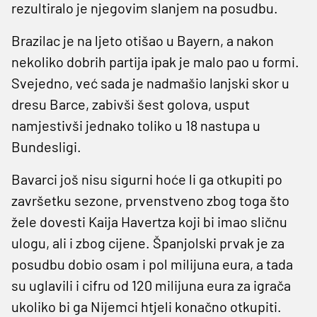
rezultiralo je njegovim slanjem na posudbu.
Brazilac je na ljeto otišao u Bayern, a nakon
nekoliko dobrih partija ipak je malo pao u formi.
Svejedno, već sada je nadmašio lanjski skor u
dresu Barce, zabivši šest golova, usput
namjestivši jednako toliko u 18 nastupa u
Bundesligi.
Bavarci još nisu sigurni hoće li ga otkupiti po
završetku sezone, prvenstveno zbog toga što
žele dovesti Kaija Havertza koji bi imao sličnu
ulogu, ali i zbog cijene. Španjolski prvak je za
posudbu dobio osam i pol milijuna eura, a tada
su uglavili i cifru od 120 milijuna eura za igrača
ukoliko bi ga Nijemci htjeli konačno otkupiti.