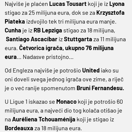
Najviše je plaćen
Lucas Tousart
koji je iz
Lyona
stigao za 25 milijuna eura, dok se za
Krzysztofa
Piateka
izdvojilo tek tri milijuna eura manje.
Cunha
je iz
RB Lepziga
stigao za 18 milijuna,
Santiago Ascacíbar
iz
Stuttgarta
za 11 milijuna
eura.
Četvorica igrača, ukupno 76 milijuna
eura
… Nadasve pristojno…
Od Engleza najviše je potrošio
United
iako su
oni doveli svega jednog igrača ove zime, a riječ
je o već ranije spomenutom
Bruni Fernandesu.
U Ligue 1 iskazao se
Monaco
koji je potrošio 60
milijuna eura, a najveći dio tog kolača otišao je
na
Auréliena Tchouaménija
koji je stigao iz
Bordeauxa
za 18 milijuna eura.