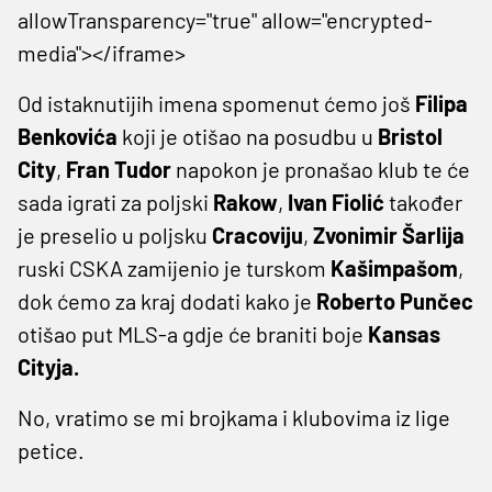
allowTransparency="true" allow="encrypted-
media"></iframe>
Od istaknutijih imena spomenut ćemo još
Filipa
Benkovića
koji je otišao na posudbu u
Bristol
City
,
Fran Tudor
napokon je pronašao klub te će
sada igrati za poljski
Rakow
,
Ivan Fiolić
također
je preselio u poljsku
Cracoviju
,
Zvonimir Šarlija
ruski CSKA zamijenio je turskom
Kašimpašom
,
dok ćemo za kraj dodati kako je
Roberto Punčec
otišao put MLS-a gdje će braniti boje
Kansas
Cityja.
No, vratimo se mi brojkama i klubovima iz lige
petice.