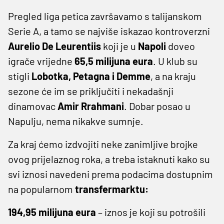
Pregled liga petica završavamo s talijanskom
Serie A, a tamo se najviše iskazao kontroverzni
Aurelio De Leurentiis
koji je u
Napoli
doveo
igrače vrijedne
65,5 milijuna eura
. U klub su
stigli
Lobotka, Petagna i Demme
, a na kraju
sezone će im se priključiti i nekadašnji
dinamovac
Amir Rrahmani
. Dobar posao u
Napulju, nema nikakve sumnje.
Za kraj ćemo izdvojiti neke zanimljive brojke
ovog prijelaznog roka, a treba istaknuti kako su
svi iznosi navedeni prema podacima dostupnim
na popularnom
transfermarktu:
194,95 milijuna eura
– iznos je koji su potrošili