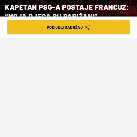
KAPETAN PSG-A POSTAJE FRANCUZ:
“MOJA DJECA SU PARIŽANI”
PODIJELI SADRŽAJ
VRIJEME ČITANJA: 1MIN | PON. 05.01.26. | 12:19
Proces je već pokrenut, a cilj je jasan:
trajni ostanak u Parizu
Kapetan PSG‑a
Marquinhos
objavio je da
namjerava zatražiti francusko državljanstvo,
ističući koliko se osjeća povezano s Parizom i
Francuskom. Brazilski stoper otkrio je da je