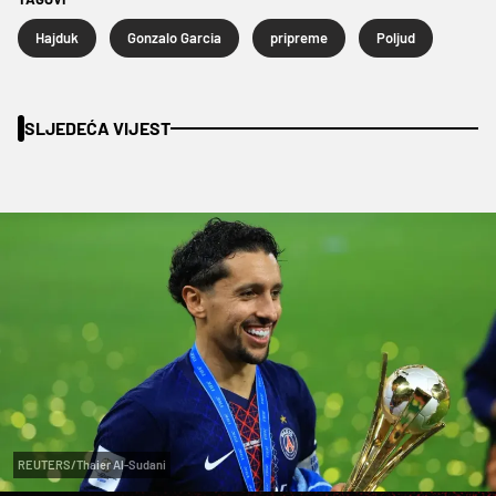
Hajduk
Gonzalo Garcia
pripreme
Poljud
SLJEDEĆA VIJEST
REUTERS/Thaier Al-Sudani