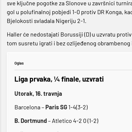
sve ključne pogotke za Slonove u završnici turnira
gol u polufinalnoj pobjedi 1-0 protiv DR Konga, kao 
Bjelokosti svladala Nigeriju 2-1.
Haller će nedostajati Borussiji (D) u uzvratu proti
tom susretu igrati i bez ozlijeđenog obrambenog i
Oglas
Liga prvaka, ¼ finale, uzvrati
Utorak, 16. travnja
Barcelona –
Paris SG
1-4(3-2)
B. Dortmund
– Atletico 4-2 0 (1-2)