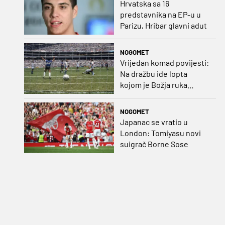
Hrvatska sa 16
predstavnika na EP-u u
Parizu, Hribar glavni adut
NOGOMET
Vrijedan komad povijesti:
Na dražbu ide lopta
kojom je Božja ruka
postigla gol
NOGOMET
Japanac se vratio u
London: Tomiyasu novi
suigrač Borne Sose