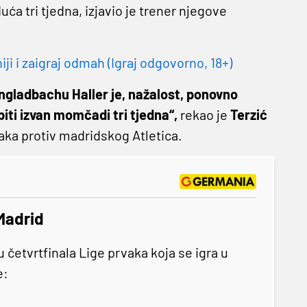
a tri tjedna, izjavio je trener njegove
 i zaigraj odmah (Igraj odgovorno, 18+)
ngladbachu Haller je, nažalost, ponovno
iti izvan momčadi tri tjedna“,
rekao je
Terzić
aka protiv madridskog Atletica.
Madrid
četvrtfinala Lige prvaka koja se igra u
e: