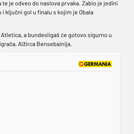
 te je odveo do naslova prvaka. Zabio je jedini
i ključni gol u finalu s kojim je Obala
v Atletica, a bundesligaš će gotovo sigurno u
grača, Alžirca Bensebainija.