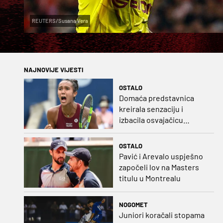
REUTERS/Susana Vera
NAJNOVIJE VIJESTI
OSTALO
Domaća predstavnica
kreirala senzaciju i
izbacila osvajačicu
Roland Garrosa
OSTALO
Pavić i Arevalo uspješno
započeli lov na Masters
titulu u Montrealu
NOGOMET
Juniori koračali stopama