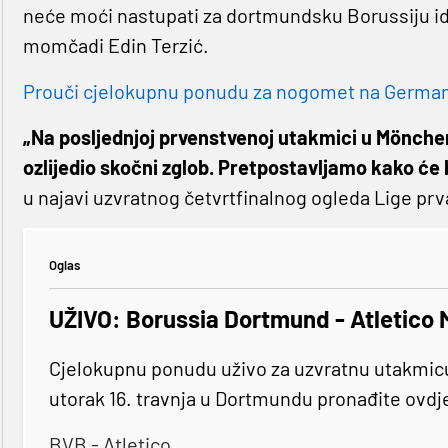
neće moći nastupati za dortmundsku Borussiju iduć
momčadi Edin Terzić.
Prouči cjelokupnu ponudu za nogomet na Germaniji
„Na posljednjoj prvenstvenoj utakmici u Mönche
ozlijedio skočni zglob. Pretpostavljamo kako će b
u najavi uzvratnog četvrtfinalnog ogleda Lige prv
Oglas
UŽIVO: Borussia Dortmund - Atletico 
Cjelokupnu ponudu uživo za uzvratnu utakmicu 
utorak 16. travnja u Dortmundu pronađite ovdj
BVB - Atletico